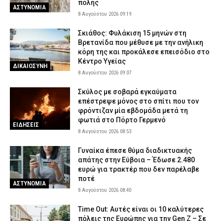
πόλης
ΑΣΤΥΝΟΜΙΑ
8 Αυγούστου 2026 09:19
Σκιάθος: Φυλάκιση 15 μηνών στη
Βρετανίδα που μέθυσε με την ανήλικη
κόρη της και προκάλεσε επεισόδιο στο
Κέντρο Υγείας
ΔΙΚΑΙΟΣΥΝΗ
8 Αυγούστου 2026 09:07
Σκύλος με σοβαρά εγκαύματα
επέστρεψε μόνος στο σπίτι που τον
φρόντιζαν μία εβδομάδα μετά τη
φωτιά στο Πόρτο Γερμενό
ΕΙΔΗΣΕΙΣ
8 Αυγούστου 2026 08:53
Γυναίκα έπεσε θύμα διαδικτυακής
απάτης στην Εύβοια – Έδωσε 2.480
ευρώ για τρακτέρ που δεν παρέλαβε
ποτέ
ΑΣΤΥΝΟΜΙΑ
8 Αυγούστου 2026 08:40
Time Out: Αυτές είναι οι 10 καλύτερες
πόλεις της Ευρώπης για την Gen Z – Σε