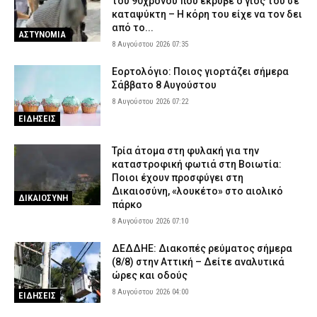
του 90χρονου που έκρυβε ο γιος του σε
καταψύκτη – Η κόρη του είχε να τον δει
από το...
ΑΣΤΥΝΟΜΙΑ
8 Αυγούστου 2026 07:35
Εορτολόγιο: Ποιος γιορτάζει σήμερα
Σάββατο 8 Αυγούστου
8 Αυγούστου 2026 07:22
ΕΙΔΗΣΕΙΣ
Τρία άτομα στη φυλακή για την
καταστροφική φωτιά στη Βοιωτία:
Ποιοι έχουν προσφύγει στη
Δικαιοσύνη, «λουκέτο» στο αιολικό
ΔΙΚΑΙΟΣΥΝΗ
πάρκο
8 Αυγούστου 2026 07:10
ΔΕΔΔΗΕ: Διακοπές ρεύματος σήμερα
(8/8) στην Αττική – Δείτε αναλυτικά
ώρες και οδούς
8 Αυγούστου 2026 04:00
ΕΙΔΗΣΕΙΣ