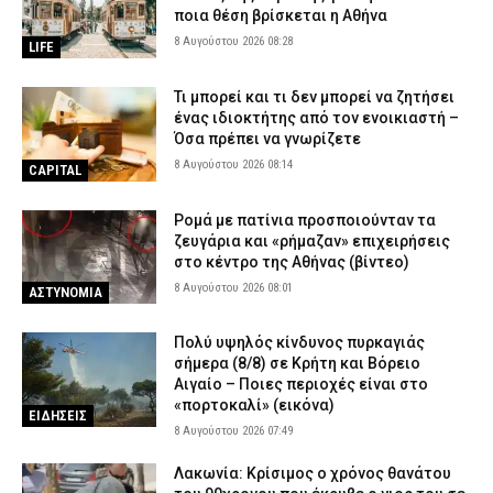
ποια θέση βρίσκεται η Αθήνα
8 Αυγούστου 2026 08:28
LIFE
Τι μπορεί και τι δεν μπορεί να ζητήσει
ένας ιδιοκτήτης από τον ενοικιαστή –
Όσα πρέπει να γνωρίζετε
8 Αυγούστου 2026 08:14
CAPITAL
Ρομά με πατίνια προσποιούνταν τα
ζευγάρια και «ρήμαζαν» επιχειρήσεις
στο κέντρο της Αθήνας (βίντεο)
8 Αυγούστου 2026 08:01
ΑΣΤΥΝΟΜΙΑ
Πολύ υψηλός κίνδυνος πυρκαγιάς
σήμερα (8/8) σε Κρήτη και Βόρειο
Αιγαίο – Ποιες περιοχές είναι στο
«πορτοκαλί» (εικόνα)
ΕΙΔΗΣΕΙΣ
8 Αυγούστου 2026 07:49
Λακωνία: Κρίσιμος ο χρόνος θανάτου