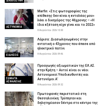
ΔΙΚΑΙΟΣΥΝΗ
7 Αυγούστου 2026 20:27
ΑΣΤΥΝΟΜΙΑ
Σοκ στην Κρήτη: Τουρίστας προσπάθησε να χρηματίσει
Marfin: «Στις φωτογραφίες της
υπάλληλο για να ασελγήσει σε 10χρονο κορίτσι – Αναζητείται
επίθεσης δεν είναι η εντολέας μου»
από τις Αρχές (βίντεο)
λέει ο δικηγόρος της 46χρονης – «Η
ίδια εξέταση είχε γίνει και το 2022»
7 Αυγούστου 2026 20:12
ΑΣΤΥΝΟΜΙΑ
ΑΣΤΥΝΟΜΙΑ
8 Αυγούστου 2026 10:00
Λάρισα: Οδηγός δικύκλου έπεσε σε σταθμευμένο αυτοκίνητο
και εγκατέλειψε το σημείο – Δείτε βίντεο
Λάρισα: Διασωληνωμένος στην
εντατική ο 43χρονος που έπεσε από
7 Αυγούστου 2026 20:06
ΕΙΔΗΣΕΙΣ
ηλεκτρικό πατίνι
Εικόνες καταστροφής σε εκκλησάκι στον Σαρωνικό –
8 Αυγούστου 2026 09:46
ΕΙΔΗΣΕΙΣ
Βανδάλισαν ακόμη και το Ιερό
7 Αυγούστου 2026 19:51
ΕΙΔΗΣΕΙΣ
Προαγωγές αξιωματικών της ΕΛ.ΑΣ.
στην Κρήτη – Αυτοί είναι οι νέοι
Αστυνομικοί Υποδιευθυντές και
ΣΩΜΑΤΑ
Αστυνόμοι Α’
ΑΣΦΑΛΕΙΑΣ
8 Αυγούστου 2026 09:32
Πρωτοφανές περιστατικό στη
Θεσσαλονίκη: Τρύπησαν και
δηλητηρίασαν δέντρα στο κέντρο της