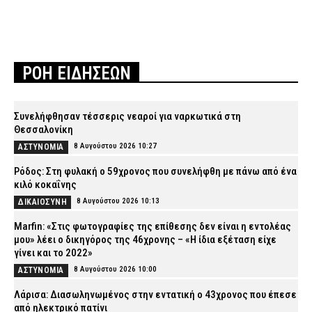
ΡΟΗ ΕΙΔΗΣΕΩΝ
Συνελήφθησαν τέσσερις νεαροί για ναρκωτικά στη
Θεσσαλονίκη
8 Αυγούστου 2026 10:27
ΑΣΤΥΝΟΜΙΑ
Ρόδος: Στη φυλακή ο 59χρονος που συνελήφθη με πάνω από ένα
κιλό κοκαΐνης
8 Αυγούστου 2026 10:13
ΔΙΚΑΙΟΣΥΝΗ
Marfin: «Στις φωτογραφίες της επίθεσης δεν είναι η εντολέας
μου» λέει ο δικηγόρος της 46χρονης – «Η ίδια εξέταση είχε
γίνει και το 2022»
8 Αυγούστου 2026 10:00
ΑΣΤΥΝΟΜΙΑ
Λάρισα: Διασωληνωμένος στην εντατική ο 43χρονος που έπεσε
από ηλεκτρικό πατίνι