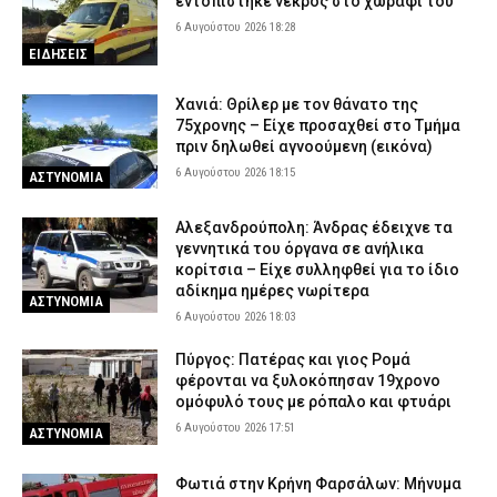
εντοπίστηκε νεκρός στο χωράφι του
6 Αυγούστου 2026 18:28
ΕΙΔΗΣΕΙΣ
Χανιά: Θρίλερ με τον θάνατο της
75χρονης – Είχε προσαχθεί στο Τμήμα
πριν δηλωθεί αγνοούμενη (εικόνα)
6 Αυγούστου 2026 18:15
ΑΣΤΥΝΟΜΙΑ
Αλεξανδρούπολη: Άνδρας έδειχνε τα
γεννητικά του όργανα σε ανήλικα
κορίτσια – Είχε συλληφθεί για το ίδιο
αδίκημα ημέρες νωρίτερα
ΑΣΤΥΝΟΜΙΑ
6 Αυγούστου 2026 18:03
Πύργος: Πατέρας και γιος Ρομά
φέρονται να ξυλοκόπησαν 19χρονο
ομόφυλό τους με ρόπαλο και φτυάρι
6 Αυγούστου 2026 17:51
ΑΣΤΥΝΟΜΙΑ
Φωτιά στην Κρήνη Φαρσάλων: Μήνυμα