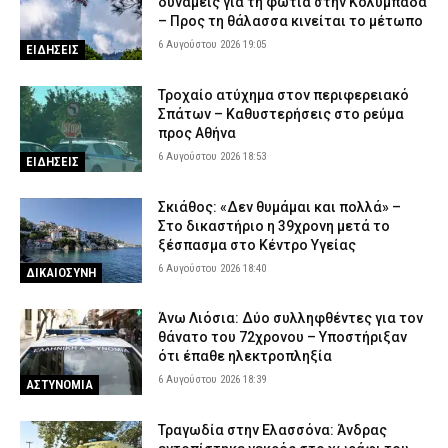
δυνάμεις για τη φωτιά στην Κολυμπάδα
– Προς τη θάλασσα κινείται το μέτωπο
6 Αυγούστου 2026 19:05
ΕΙΔΗΣΕΙΣ
Τροχαίο ατύχημα στον περιφερειακό
Σπάτων – Καθυστερήσεις στο ρεύμα
προς Αθήνα
6 Αυγούστου 2026 18:53
ΕΙΔΗΣΕΙΣ
Σκιάθος: «Δεν θυμάμαι και πολλά» –
Στο δικαστήριο η 39χρονη μετά το
ξέσπασμα στο Κέντρο Υγείας
6 Αυγούστου 2026 18:40
ΔΙΚΑΙΟΣΥΝΗ
Άνω Λιόσια: Δύο συλληφθέντες για τον
θάνατο του 72χρονου – Υποστήριξαν
ότι έπαθε ηλεκτροπληξία
6 Αυγούστου 2026 18:39
ΑΣΤΥΝΟΜΙΑ
Τραγωδία στην Ελασσόνα: Άνδρας