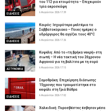
του 112 για ετοιμότητα – Επιχειρούν
τρία αεροσκάφη
6 Αυγούστου 2026 17:39
ΕΙΔΗΣΕΙΣ
Καιρός: Ισχυρότερα μελτέμια το
Σαββατοκύριακο – Ποιες ημέρες ο
υδράργυρος θα αγγίξει τους 40°C
6 Αυγούστου 2026 17:26
ΕΙΔΗΣΕΙΣ
Κυψέλη: Από το «τη βρήκα νεκρή» στη
σιωπή – Η νέα τακτική του 26χρονου
Αφγανού για τη βαλίτσα με τη σορό
6 Αυγούστου 2026 17:15
ΑΣΤΥΝΟΜΙΑ
Σαμοθράκη: Επιχείρηση διάσωσης
15χρονης που τραυματίστηκε στο
κεφάλι στη Γριά Βάθρα
6 Αυγούστου 2026 17:02
ΕΙΔΗΣΕΙΣ
Χαλκιδική: Πυροσβέστες έσβησαν μέσα