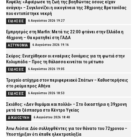
Κυψέλη: «Αφιέρωσε τη ζωή της βοηθώντας όσους είχαν
ανάγκη» – Συγκλονίζει η οικογένεια της 38χρονης Βρετανίδας
που εντοπίστηκε νεκρή
6 Αυγούστου 2026 19:27
ΕΙΔΗΣΕΙΣ
Εμπρησμός στη Marfin: Μετά τις 22:00 φτάνει στην Ελλάδα η
46χρονη – Θα κρατηθεί στη ΓΑΔΑ
6 Αυγούστου 2026 19:16
ΑΣΤΥΝΟΜΙΑ
Σκύρος: Ενισχύθηκαν οι εναέριες δυνάμεις για τη φωτιά στην
Κολυμπάδα – Προς τη θάλασσα κινείται το μέτωπο
6 Αυγούστου 2026 19:05
ΕΙΔΗΣΕΙΣ
Τροχαίο ατύχημα στον περιφερειακό Σπάτων – Καθυστερήσεις
στο ρεύμα προς Αθήνα
6 Αυγούστου 2026 18:53
ΕΙΔΗΣΕΙΣ
Σκιάθος: «Δεν θυμάμαι και πολλά» – Στο δικαστήριο η 39χρονη
μετά το ξέσπασμα στο Κέντρο Υγείας
6 Αυγούστου 2026 18:40
ΔΙΚΑΙΟΣΥΝΗ
Άνω Λιόσια: Δύο συλληφθέντες για τον θάνατο του 72χρονου –
Υποστήριξαν ότι έπαθε ηλεκτροπληξία