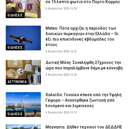
σε 15 λεπτά φωτιά στο Πόρτο Καρράς
6 Αυγούστου 2026 16:50
ΕΙΔΗΣΕΙΣ
Meteo: Πότε αρχίζει η περίοδος των
δασικών πυρκαγιών στην Ελλάδα – Οι
έξι πιο επικίνδυνες εβδομάδες του
έτους
ΕΙΔΗΣΕΙΣ
6 Αυγούστου 2026 16:37
Δυτική Μάνη: Συνελήφθη 27χρονος την
ώρα που παραλάμβανε δέμα με κάνναβη
6 Αυγούστου 2026 16:25
ΑΣΤΥΝΟΜΙΑ
Χαλκίδα: Γυναίκα έπεσε από την Υψηλή
Γέφυρα – Ανασύρθηκε ζωντανή από
λουόμενο και λιμενικούς
6 Αυγούστου 2026 16:13
ΕΙΔΗΣΕΙΣ
Μαγνησία: Δήθεν τεχνικοί του ΔΕΔΔΗΕ