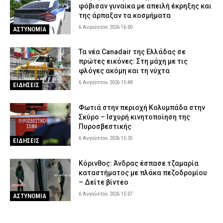
φόβισαν γυναίκα με απειλή έκρηξης και
της άρπαξαν τα κοσμήματα
6 Αυγούστου 2026 16:00
ΑΣΤΥΝΟΜΙΑ
Τα νέα Canadair της Ελλάδας σε
πρώτες εικόνες: Στη μάχη με τις
φλόγες ακόμη και τη νύχτα
6 Αυγούστου 2026 15:48
ΕΙΔΗΣΕΙΣ
Φωτιά στην περιοχή Κολυμπάδα στην
Σκύρο – Ισχυρή κινητοποίηση της
Πυροσβεστικής
6 Αυγούστου 2026 15:35
ΕΙΔΗΣΕΙΣ
Κόρινθος: Άνδρας έσπασε τζαμαρία
καταστήματος με πλάκα πεζοδρομίου
– Δείτε βίντεο
6 Αυγούστου 2026 15:07
ΑΣΤΥΝΟΜΙΑ