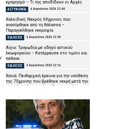
εμπρησμό – Τι της αποδίδουν οι Αρχές
6 Αυγούστου 2026 22:44
ΑΣΤΥΝΟΜΙΑ
Χαλκιδική: Νεκρός 69χρονος που
ανασύρθηκε από τη θάλασσα –
Παραγγέλθηκε νεκροψία
6 Αυγούστου 2026 22:30
ΕΙΔΗΣΕΙΣ
Αίγιο: Τραγωδία με οδηγό αστικού
ς
λεωφορείου – Κατέρρευσε στο τιμόνι και
ν
πέθανε
6 Αυγούστου 2026 22:16
ΕΙΔΗΣΕΙΣ
Χανιά: Πειθαρχική έρευνα για την υπόθεση
της 75χρονης που βρέθηκε νεκρή μετά την
αποχώρησή της από το Αστυνομικό
Μέγαρο
6 Αυγούστου 2026 22:01
ΑΣΤΥΝΟΜΙΑ
Εύβοια: Νεκρός ο 35χρονος που πάλευε
για τη ζωή του μετά το τροχαίο με
αγριογούρουνο
6 Αυγούστου 2026 21:47
ΕΙΔΗΣΕΙΣ