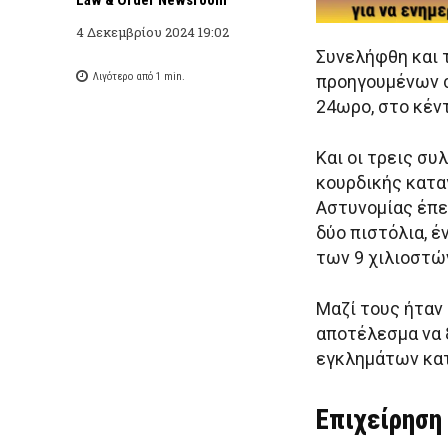
4 Δεκεμβρίου 2024 19:02
Συνελήφθη και 
Λιγότερο από 1
min.
προηγουμένων σ
24ωρο, στο κέν
Και οι τρεις συ
κουρδικής κατα
Αστυνομίας έπε
δύο πιστόλια, έ
των 9 χιλιοστώ
Μαζί τους ήταν 
αποτέλεσμα να 
εγκλημάτων κατ
Επιχείρηση