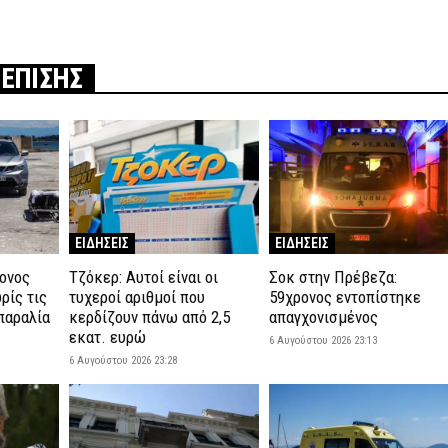
 ΕΠΙΣΗΣ
ΕΙΔΗΣΕΙΣ
ΕΙΔΗΣΕΙΣ
ρονος
Τζόκερ: Αυτοί είναι οι
Σοκ στην Πρέβεζα:
ρίς τις
τυχεροί αριθμοί που
59χρονος εντοπίστηκε
παραλία
κερδίζουν πάνω από 2,5
απαγχονισμένος
εκατ. ευρώ
6 Αυγούστου 2026 23:13
6 Αυγούστου 2026 23:28