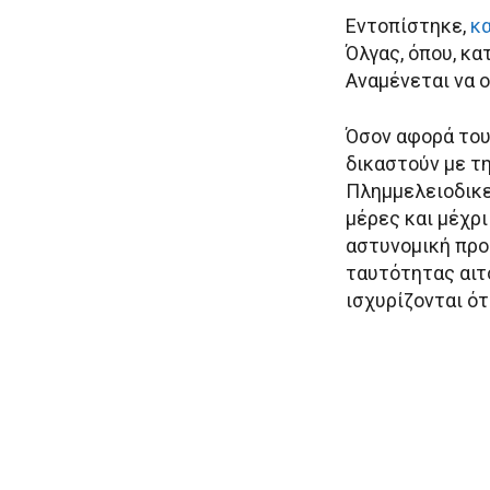
Εντοπίστηκε,
κ
Όλγας, όπου, κα
Αναμένεται να ο
Όσον αφορά το
δικαστούν με τ
Πλημμελειοδικε
μέρες και μέχρ
αστυνομική προ
ταυτότητας αιτ
ισχυρίζονται ότ