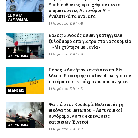
Γυαλιά με κρυφή κάμερα: Πώς μπορούν να σε βιντεοσκοπήσουν
Υποδιευθυντές προήχθησαν πέντε
χωρίς να το καταλάβεις
υπηρετούντες Αστυνόμοι Α’ –
ΣΩΜΑΤΑ
Αναλυτικά τα ονόματα
10 Αυγούστου 2026 08:40
LIFE
ΑΣΦΑΛΕΙΑΣ
10 Αυγούστου 2026 14:48
Φωτιά τώρα στον Κουβαρά – Ήχησε το «112» για εκκένωση του
Αγίου Στυλιανού
Βόλος: Συνοδός ασθενή κατήγγειλε
ξυλοδαρμό από γιατρό στο νοσοκομείο
10 Αυγούστου 2026 08:28
ΕΙΔΗΣΕΙΣ
– «Με χτύπησε με μανία»
Στο μικροσκόπιο της ΑΑΔΕ και οι μικρές μεταφορές χρημάτων
10 Αυγούστου 2026 14:36
ΑΣΤΥΝΟΜΙΑ
μέσω IRIS – Τι ισχύει για χαρτζιλίκια και δωρεές
10 Αυγούστου 2026 08:14
CAPITAL
Πάρος: «Δεν ήταν κοντά στο παιδί»
λέει ο ιδιοκτήτης του beach bar για τον
Σε κατάσταση «Red Code» σήμερα η Αττική και άλλες έξι
πατέρα του τετράχρονου που πνίγηκε
περιφέρειες για εκδήλωση πυρκαγιάς – Σε ετοιμότητα ο
κρατικός μηχανισμός
10 Αυγούστου 2026 14:22
ΕΙΔΗΣΕΙΣ
10 Αυγούστου 2026 08:01
ΕΙΔΗΣΕΙΣ
Φωτιά στον Κουβαρά: Βελτιωμένη η
Απίστευτη απάτη με δήθεν αστυνομικούς: «Κυνηγάμε
εικόνα του μετώπου – Αστυνομικοί
απατεώνες, θα γίνει σεισμός»
συνδράμουν στις εκκενώσεις
10 Αυγούστου 2026 07:49
ΑΣΤΥΝΟΜΙΑ
κατοικιών (βίντεο)
ΑΣΤΥΝΟΜΙΑ
10 Αυγούστου 2026 14:09
Το «ελληνικό FBI» ψάχνει τα «πιστόλια» του «Έντικ» – Η
μπαζούκα από τη Ρωσία και ο εκβιασμός για ένα εκατ. ευρώ