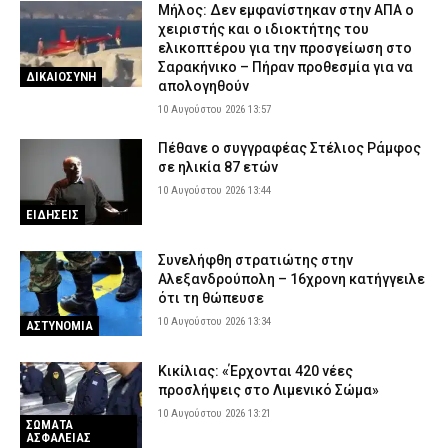
Μήλος: Δεν εμφανίστηκαν στην ΑΠΑ ο
10 Αυγούστου 2026 07:35
ΑΣΤΥΝΟΜΙΑ
χειριστής και ο ιδιοκτήτης του
ελικοπτέρου για την προσγείωση στο
Σαρακήνικο – Πήραν προθεσμία για να
ΔΙΚΑΙΟΣΥΝΗ
απολογηθούν
10 Αυγούστου 2026 13:57
Πέθανε ο συγγραφέας Στέλιος Ράμφος
σε ηλικία 87 ετών
10 Αυγούστου 2026 13:44
ΕΙΔΗΣΕΙΣ
Συνελήφθη στρατιώτης στην
Αλεξανδρούπολη – 16χρονη κατήγγειλε
ότι τη θώπευσε
10 Αυγούστου 2026 13:34
ΑΣΤΥΝΟΜΙΑ
Κικίλιας: «Έρχονται 420 νέες
προσλήψεις στο Λιμενικό Σώμα»
10 Αυγούστου 2026 13:21
ΣΩΜΑΤΑ
ΑΣΦΑΛΕΙΑΣ