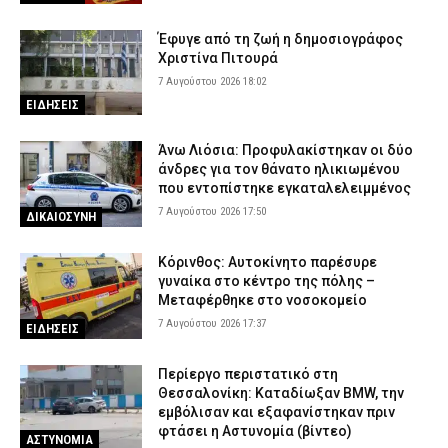
Συνελήφθη ο ιδιοκτήτης της επιχείρησης
7 Αυγούστου 2026 12:17
ΑΣΤΥΝΟΜΙΑ
Έφυγε από τη ζωή η δημοσιογράφος
Χριστίνα Πιτουρά
Marfin: Προθεσμία για να απολογηθεί την Τρίτη (11/8) έλαβε η
46χρονη – Επιστρέφει στα κρατητήρια της ΓΑΔΑ
7 Αυγούστου 2026 18:02
ΕΙΔΗΣΕΙΣ
7 Αυγούστου 2026 12:03
ΔΙΚΑΙΟΣΥΝΗ
Οικογενειακή τραγωδία στις Σέρρες: Σκοτώθηκαν μητέρα και
Άνω Λιόσια: Προφυλακίστηκαν οι δύο
γιος – Βίντεο-σοκ από τη στιγμή της σύγκρουσης του ΙΧ με
άνδρες για τον θάνατο ηλικιωμένου
φορτηγό
που εντοπίστηκε εγκαταλελειμμένος
7 Αυγούστου 2026 11:54
ΑΣΤΥΝΟΜΙΑ
7 Αυγούστου 2026 17:50
ΔΙΚΑΙΟΣΥΝΗ
Συνελήφθη στη Γερμανία 31χρονος για δολοφονίες μελών της
Greek Mafia – Κατηγορείται και για την εκτέλεση του Ζαμπούνη
Κόρινθος: Αυτοκίνητο παρέσυρε
γυναίκα στο κέντρο της πόλης –
7 Αυγούστου 2026 11:40
ΑΣΤΥΝΟΜΙΑ
Μεταφέρθηκε στο νοσοκομείο
7 Αυγούστου 2026 17:37
ΕΙΔΗΣΕΙΣ
Περίεργο περιστατικό στη
Θεσσαλονίκη: Καταδίωξαν BMW, την
εμβόλισαν και εξαφανίστηκαν πριν
φτάσει η Αστυνομία (βίντεο)
ΑΣΤΥΝΟΜΙΑ