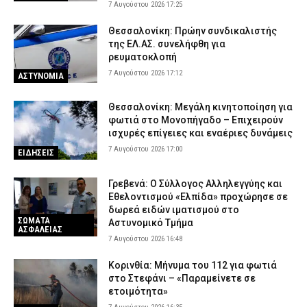
7 Αυγούστου 2026 17:25
Θεσσαλονίκη: Πρώην συνδικαλιστής
της ΕΛ.ΑΣ. συνελήφθη για
ρευματοκλοπή
7 Αυγούστου 2026 17:12
ΑΣΤΥΝΟΜΙΑ
Θεσσαλονίκη: Μεγάλη κινητοποίηση για
φωτιά στο Μονοπήγαδο – Επιχειρούν
ισχυρές επίγειες και εναέριες δυνάμεις
7 Αυγούστου 2026 17:00
ΕΙΔΗΣΕΙΣ
Γρεβενά: Ο Σύλλογος Αλληλεγγύης και
Εθελοντισμού «Ελπίδα» προχώρησε σε
δωρεά ειδών ιματισμού στο
ΣΩΜΑΤΑ
Αστυνομικό Τμήμα
ΑΣΦΑΛΕΙΑΣ
7 Αυγούστου 2026 16:48
Κορινθία: Μήνυμα του 112 για φωτιά
στο Στεφάνι – «Παραμείνετε σε
ετοιμότητα»