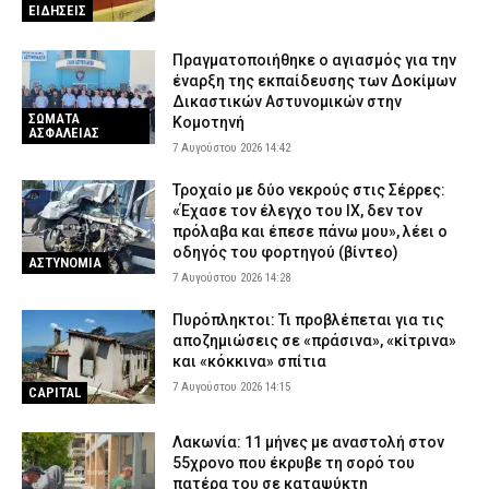
ΕΙΔΗΣΕΙΣ
Πραγματοποιήθηκε ο αγιασμός για την
έναρξη της εκπαίδευσης των Δοκίμων
Δικαστικών Αστυνομικών στην
ΣΩΜΑΤΑ
Κομοτηνή
ΑΣΦΑΛΕΙΑΣ
7 Αυγούστου 2026 14:42
Τροχαίο με δύο νεκρούς στις Σέρρες:
«Έχασε τον έλεγχο του ΙΧ, δεν τον
πρόλαβα και έπεσε πάνω μου», λέει ο
οδηγός του φορτηγού (βίντεο)
ΑΣΤΥΝΟΜΙΑ
7 Αυγούστου 2026 14:28
Πυρόπληκτοι: Τι προβλέπεται για τις
αποζημιώσεις σε «πράσινα», «κίτρινα»
και «κόκκινα» σπίτια
7 Αυγούστου 2026 14:15
CAPITAL
Λακωνία: 11 μήνες με αναστολή στον
55χρονο που έκρυβε τη σορό του
πατέρα του σε καταψύκτη