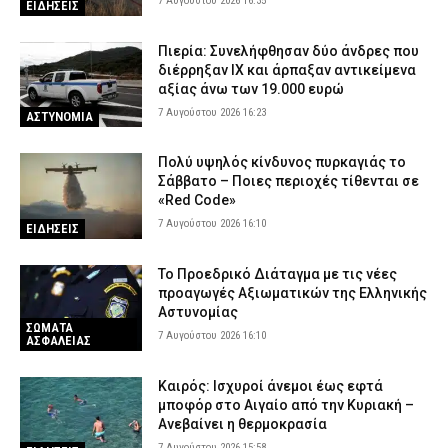
7 Αυγούστου 2026 16:35
ΕΙΔΗΣΕΙΣ
Πιερία: Συνελήφθησαν δύο άνδρες που
διέρρηξαν ΙΧ και άρπαξαν αντικείμενα
αξίας άνω των 19.000 ευρώ
7 Αυγούστου 2026 16:23
ΑΣΤΥΝΟΜΙΑ
Πολύ υψηλός κίνδυνος πυρκαγιάς το
Σάββατο – Ποιες περιοχές τίθενται σε
«Red Code»
7 Αυγούστου 2026 16:10
ΕΙΔΗΣΕΙΣ
Το Προεδρικό Διάταγμα με τις νέες
προαγωγές Αξιωματικών της Ελληνικής
Αστυνομίας
ΣΩΜΑΤΑ
7 Αυγούστου 2026 16:10
ΑΣΦΑΛΕΙΑΣ
Καιρός: Ισχυροί άνεμοι έως εφτά
μποφόρ στο Αιγαίο από την Κυριακή –
Ανεβαίνει η θερμοκρασία
7 Αυγούστου 2026 15:58