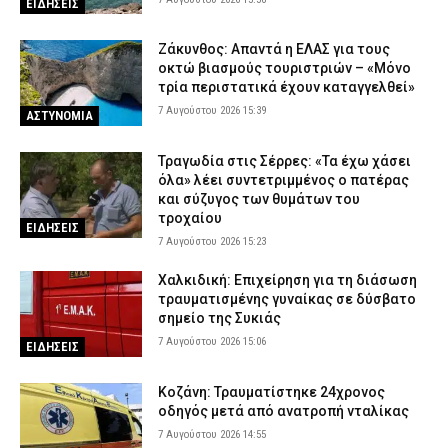
ΕΙΔΗΣΕΙΣ
Ζάκυνθος: Απαντά η ΕΛΑΣ για τους
οκτώ βιασμούς τουριστριών – «Μόνο
τρία περιστατικά έχουν καταγγελθεί»
7 Αυγούστου 2026 15:39
ΑΣΤΥΝΟΜΙΑ
Τραγωδία στις Σέρρες: «Τα έχω χάσει
όλα» λέει συντετριμμένος ο πατέρας
και σύζυγος των θυμάτων του
τροχαίου
ΕΙΔΗΣΕΙΣ
7 Αυγούστου 2026 15:23
Χαλκιδική: Επιχείρηση για τη διάσωση
τραυματισμένης γυναίκας σε δύσβατο
σημείο της Συκιάς
7 Αυγούστου 2026 15:06
ΕΙΔΗΣΕΙΣ
Κοζάνη: Τραυματίστηκε 24χρονος
οδηγός μετά από ανατροπή νταλίκας
7 Αυγούστου 2026 14:55