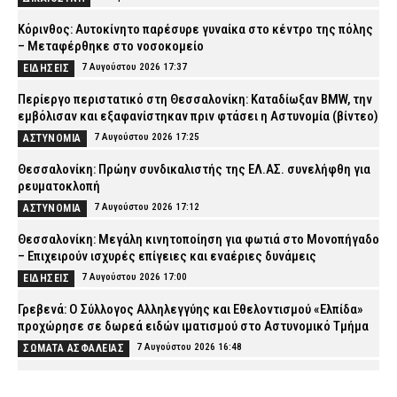
Κόρινθος: Αυτοκίνητο παρέσυρε γυναίκα στο κέντρο της πόλης
– Μεταφέρθηκε στο νοσοκομείο
7 Αυγούστου 2026 17:37
ΕΙΔΗΣΕΙΣ
Περίεργο περιστατικό στη Θεσσαλονίκη: Καταδίωξαν BMW, την
εμβόλισαν και εξαφανίστηκαν πριν φτάσει η Αστυνομία (βίντεο)
7 Αυγούστου 2026 17:25
ΑΣΤΥΝΟΜΙΑ
Θεσσαλονίκη: Πρώην συνδικαλιστής της ΕΛ.ΑΣ. συνελήφθη για
ρευματοκλοπή
7 Αυγούστου 2026 17:12
ΑΣΤΥΝΟΜΙΑ
Θεσσαλονίκη: Μεγάλη κινητοποίηση για φωτιά στο Μονοπήγαδο
– Επιχειρούν ισχυρές επίγειες και εναέριες δυνάμεις
7 Αυγούστου 2026 17:00
ΕΙΔΗΣΕΙΣ
Γρεβενά: Ο Σύλλογος Αλληλεγγύης και Εθελοντισμού «Ελπίδα»
προχώρησε σε δωρεά ειδών ιματισμού στο Αστυνομικό Τμήμα
7 Αυγούστου 2026 16:48
ΣΩΜΑΤΑ ΑΣΦΑΛΕΙΑΣ
Κορινθία: Μήνυμα του 112 για φωτιά στο Στεφάνι –
«Παραμείνετε σε ετοιμότητα»