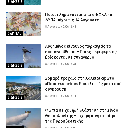
ΕΙΔΗΣΕΙΣ
Ποιοι πληρώνονται από e-ΕΦΚΑ και
ΔΥΠΑ μέχρι τις 14 Αυγούστου
8 Αυγούστου 2026 16:48
CAPITAL
Αυξημένος κίνδυνος πυρκαγιάς το
επόμενο 48ωρο – Ποιες περιφέρειες
βρίσκονται σε συναγερμό
8 Αυγούστου 2026 16:34
ΕΙΔΗΣΕΙΣ
Σοβαρό τροχαίο στη Χαλκιδική: Στο
«Παπαγεωργίου» δικυκλιστής μετά από
σύγκρουση
8 Αυγούστου 2026 16:14
ΕΙΔΗΣΕΙΣ
Φωτιά σε χαμηλή βλάστηση στη Σίνδο
Θεσσαλονίκης – Ισχυρή κινητοποίηση
της Πυροσβεστικής
8 Αυγούστου 2026 16:01