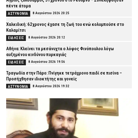
Άγριος ξυλοδαρμός 51χρονου στο Ρέθυμνο – Συνελήφθησαν
πέντε άτομα
8 Αυγούστου 2026 20:25
ΑΣΤΥΝΟΜΙΑ
Χαλκιδική: 62χρονος έχασε τη ζωή του ενώ κολυμπούσε στο
Καλαμίτσι
8 Αυγούστου 2026 20:12
ΕΙΔΗΣΕΙΣ
Αθήνα: Κλείνει τα μεσάνυχτα ο λόφος Φινόπουλου λόγω
αυξημένου κινδύνου πυρκαγιάς
8 Αυγούστου 2026 19:56
ΕΙΔΗΣΕΙΣ
Τραγωδία στην Πάρο: Πνίγηκε τετράχρονο παιδί σε πισίνα –
Προσήχθησαν ιδιοκτήτης και γονείς
8 Αυγούστου 2026 19:32
ΑΣΤΥΝΟΜΙΑ
Συναγερμός για φωτιά στη Μικρή Βίγλα Νάξου – Σηκώθηκε
ελικόπτερο
8 Αυγούστου 2026 19:27
ΕΙΔΗΣΕΙΣ
Φωτιά στην Αττικοβοιωτία: Πώς οργανώθηκε η επιχείρηση
διάσωσης και εκκένωσης πολιτών
8 Αυγούστου 2026 19:11
ΕΙΔΗΣΕΙΣ