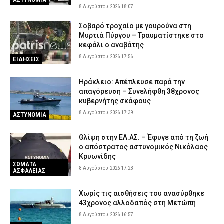
8 Αυγούστου 2026 18:07
Σοβαρό τροχαίο με γουρούνα στη
Μυρτιά Πύργου – Τραυματίστηκε στο
κεφάλι ο αναβάτης
8 Αυγούστου 2026 17:56
ΕΙΔΗΣΕΙΣ
Ηράκλειο: Απέπλευσε παρά την
απαγόρευση – Συνελήφθη 38χρονος
κυβερνήτης σκάφους
8 Αυγούστου 2026 17:39
ΑΣΤΥΝΟΜΙΑ
Θλίψη στην ΕΛ.ΑΣ. – Έφυγε από τη ζωή
ο απόστρατος αστυνομικός Νικόλαος
Κρυωνίδης
ΣΩΜΑΤΑ
8 Αυγούστου 2026 17:23
ΑΣΦΑΛΕΙΑΣ
Χωρίς τις αισθήσεις του ανασύρθηκε
43χρονος αλλοδαπός στη Μετώπη
8 Αυγούστου 2026 16:57