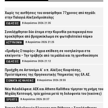
Χωρίς τις αισθήσεις του ανασύρθηκε 77χρονος από πηγάδι
στην Παλαγιά Αλεξανδρούπολης
8 Αυγούστου 2026 21:35
ΕΙΔΗΣΕΙΣ
Συνελήφθησαν δύο άτομα στην Κορινθία για πυρκαγιά που
προκλήθηκε από βραχυκύκλωμα σε φωτοβολταϊκό πάρκο
8 Αυγούστου 2026 21:25
ΑΣΤΥΝΟΜΙΑ
«Ερυθρός Σταυρός»: Άγρια επίθεση σε νοσηλεύτρια στα
επείγοντα – Την τράβηξε από τα μαλλιά και τη γρονθοκόπησε
8 Αυγούστου 2026 21:12
ΕΙΔΗΣΕΙΣ
Προήχθη σε Αστυνόμο Α΄ ο π. Αλέξιος Κουρτέσης,
Προϊστάμενος της Θρησκευτικής Υπηρεσίας της ΕΛ.ΑΣ.
8 Αυγούστου 2026 20:55
ΣΩΜΑΤΑ ΑΣΦΑΛΕΙΑΣ
Νέα Φιλαδέλφεια: ΑΕΚ και Athens Kallithea τίμησαν τη μνήμη του
Μιχάλη Κατσουρή, τρία χρόνια μετά τη δολοφονία του (εικόνες)
8 Αυγούστου 2026 20:37
SPORTS