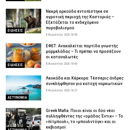
Νεκρή αρκούδα εντοπίστηκε σε
αγροτική περιοχή της Καστοριάς –
Εξετάζεται το ενδεχόμενο
πυροβολισμού
ΕΙΔΗΣΕΙΣ
8 Αυγούστου 2026 18:58
ΕΦΕΤ: Ανακαλείται παρτίδα γνωστής
μαρμελάδας – Τι πρέπει να προσέξουν
οι καταναλωτές
8 Αυγούστου 2026 18:40
ΕΙΔΗΣΕΙΣ
Λευκάδα και Κέρκυρα: Τέσσερις άνδρες
συνελήφθησαν για κατοχή ναρκωτικών
8 Αυγούστου 2026 18:27
ΑΣΤΥΝΟΜΙΑ
Greek Mafia: Ποιοι είναι οι δύο νέοι
συλληφθέντες της «ομάδας Έντικ» – Το
«πίτμπουλ», το «μπουλντόγκ» και οι
εκβιασμοί
ΑΣΤΥΝΟΜΙΑ