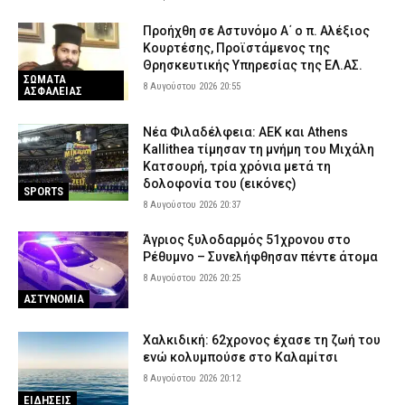
ΕΛ.ΑΣ.: Προήχθη ο Διοικητής του Α.Τ. Αλεξάνδρειας, Δημήτρης
Προήχθη σε Αστυνόμο Α΄ ο π. Αλέξιος
Σαμαράς
Κουρτέσης, Προϊστάμενος της
Θρησκευτικής Υπηρεσίας της ΕΛ.ΑΣ.
8 Αυγούστου 2026 13:25
ΣΩΜΑΤΑ ΑΣΦΑΛΕΙΑΣ
ΣΩΜΑΤΑ
8 Αυγούστου 2026 20:55
ΑΣΦΑΛΕΙΑΣ
ΑΑΔΕ: Άνοιξε εκ νέου το σύστημα Ενιαίας Αίτησης Ενίσχυσης
2025 – Μέχρι μπορείτε να κάνετε διορθώσεις
Νέα Φιλαδέλφεια: ΑΕΚ και Athens
8 Αυγούστου 2026 13:12
CAPITAL
Kallithea τίμησαν τη μνήμη του Μιχάλη
Κατσουρή, τρία χρόνια μετά τη
δολοφονία του (εικόνες)
SPORTS
8 Αυγούστου 2026 20:37
Άγριος ξυλοδαρμός 51χρονου στο
Ρέθυμνο – Συνελήφθησαν πέντε άτομα
8 Αυγούστου 2026 20:25
ΑΣΤΥΝΟΜΙΑ
Χαλκιδική: 62χρονος έχασε τη ζωή του
ενώ κολυμπούσε στο Καλαμίτσι
8 Αυγούστου 2026 20:12
ΕΙΔΗΣΕΙΣ