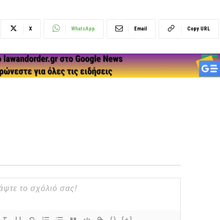
X
WhatsApp
Email
Copy URL
{}
[+]