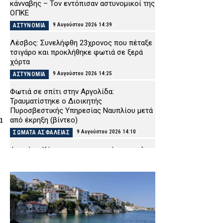
κάνναβης – Τον εντόπισαν αστυνομικοί της
ΟΠΚΕ
9 Αυγούστου 2026 14:39
ΑΣΤΥΝΟΜΙΑ
Λέσβος: Συνελήφθη 23χρονος που πέταξε
τσιγάρο και προκλήθηκε φωτιά σε ξερά
χόρτα
9 Αυγούστου 2026 14:25
ΑΣΤΥΝΟΜΙΑ
Φωτιά σε σπίτι στην Αργολίδα:
Τραυματίστηκε o Διοικητής
Πυροσβεστικής Υπηρεσίας Ναυπλίου μετά
α
από έκρηξη (βίντεο)
9 Αυγούστου 2026 14:10
ΣΩΜΑΤΑ ΑΣΦΑΛΕΙΑΣ
Φωτιές: «Κόκκινος» συναγερμός στη χώρα
λόγω των θυελλωδών ανέμων – Έκτακτη
σύσκεψη της επιτροπής Εκτίμησης
Κινδύνου
9 Αυγούστου 2026 13:55
ΕΙΔΗΣΕΙΣ
Αθηνών-Σουνίου: Ελεύθερος ο 20χρονος
οδηγός του ΙΧ που έκανε παράνομη