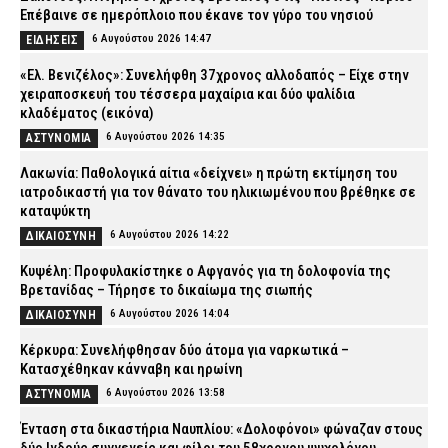
Επέβαινε σε ημερόπλοιο που έκανε τον γύρο του νησιού
6 Αυγούστου 2026 14:47
ΕΙΔΗΣΕΙΣ
«Ελ. Βενιζέλος»: Συνελήφθη 37χρονος αλλοδαπός – Είχε στην
χειραποσκευή του τέσσερα μαχαίρια και δύο ψαλίδια
κλαδέματος (εικόνα)
6 Αυγούστου 2026 14:35
ΑΣΤΥΝΟΜΙΑ
Λακωνία: Παθολογικά αίτια «δείχνει» η πρώτη εκτίμηση του
ιατροδικαστή για τον θάνατο του ηλικιωμένου που βρέθηκε σε
καταψύκτη
6 Αυγούστου 2026 14:22
ΔΙΚΑΙΟΣΥΝΗ
Κυψέλη: Προφυλακίστηκε ο Αφγανός για τη δολοφονία της
Βρετανίδας – Τήρησε το δικαίωμα της σιωπής
6 Αυγούστου 2026 14:04
ΔΙΚΑΙΟΣΥΝΗ
Κέρκυρα: Συνελήφθησαν δύο άτομα για ναρκωτικά –
Κατασχέθηκαν κάνναβη και ηρωίνη
6 Αυγούστου 2026 13:58
ΑΣΤΥΝΟΜΙΑ
Ένταση στα δικαστήρια Ναυπλίου: «Δολοφόνοι» φώναζαν στους