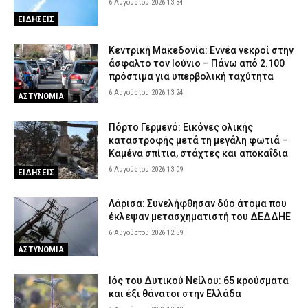
6 Αυγούστου 2026 13:34
ΕΙΔΗΣΕΙΣ
Κεντρική Μακεδονία: Εννέα νεκροί στην
άσφαλτο τον Ιούνιο – Πάνω από 2.100
πρόστιμα για υπερβολική ταχύτητα
6 Αυγούστου 2026 13:24
ΑΣΤΥΝΟΜΙΑ
Πόρτο Γερμενό: Εικόνες ολικής
καταστροφής μετά τη μεγάλη φωτιά –
Καμένα σπίτια, στάχτες και αποκαΐδια
6 Αυγούστου 2026 13:09
ΕΙΔΗΣΕΙΣ
Λάρισα: Συνελήφθησαν δύο άτομα που
έκλεψαν μετασχηματιστή του ΔΕΔΔΗΕ
6 Αυγούστου 2026 12:59
ΑΣΤΥΝΟΜΙΑ
Ιός του Δυτικού Νείλου: 65 κρούσματα
και έξι θάνατοι στην Ελλάδα