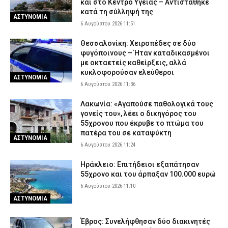
και στο Κέντρο Υγείας – Αντιστάθηκε
κατά τη σύλληψή της
ΑΣΤΥΝΟΜΙΑ
6 Αυγούστου 2026 11:51
Θεσσαλονίκη: Χειροπέδες σε δύο
φυγόποινους – Ήταν καταδικασμένοι
με οκταετείς καθείρξεις, αλλά
κυκλοφορούσαν ελεύθεροι
ΑΣΤΥΝΟΜΙΑ
6 Αυγούστου 2026 11:36
Λακωνία: «Αγαπούσε παθολογικά τους
γονείς του», λέει ο δικηγόρος του
55χρονου που έκρυβε το πτώμα του
πατέρα του σε καταψύκτη
ΑΣΤΥΝΟΜΙΑ
6 Αυγούστου 2026 11:24
Ηράκλειο: Επιτήδειοι εξαπάτησαν
55χρονο και του άρπαξαν 100.000 ευρώ
6 Αυγούστου 2026 11:10
ΑΣΤΥΝΟΜΙΑ
Έβρος: Συνελήφθησαν δύο διακινητές