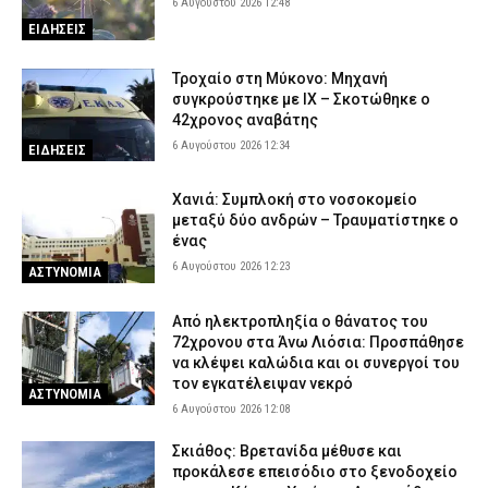
6 Αυγούστου 2026 12:48
ΕΙΔΗΣΕΙΣ
Τροχαίο στη Μύκονο: Μηχανή
συγκρούστηκε με ΙΧ – Σκοτώθηκε ο
42χρονος αναβάτης
6 Αυγούστου 2026 12:34
ΕΙΔΗΣΕΙΣ
Χανιά: Συμπλοκή στο νοσοκομείο
μεταξύ δύο ανδρών – Τραυματίστηκε ο
ένας
6 Αυγούστου 2026 12:23
ΑΣΤΥΝΟΜΙΑ
Από ηλεκτροπληξία ο θάνατος του
72χρονου στα Άνω Λιόσια: Προσπάθησε
να κλέψει καλώδια και οι συνεργοί του
τον εγκατέλειψαν νεκρό
ΑΣΤΥΝΟΜΙΑ
6 Αυγούστου 2026 12:08
Σκιάθος: Βρετανίδα μέθυσε και
προκάλεσε επεισόδιο στο ξενοδοχείο