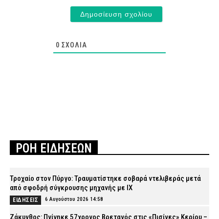
0
ΣΧΌΛΙΑ
ΡΟΗ ΕΙΔΗΣΕΩΝ
Τροχαίο στον Πύργο: Τραυματίστηκε σοβαρά ντελιβεράς μετά
από σφοδρή σύγκρουσης μηχανής με ΙΧ
6 Αυγούστου 2026 14:58
ΕΙΔΗΣΕΙΣ
Ζάκυνθος: Πνίγηκε 57χρονος Βρετανός στις «Πισίνες» Κερίου –