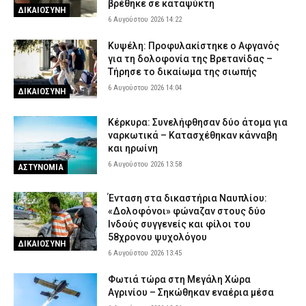
βρέθηκε σε καταψύκτη
εργασίας για ανέργους άνω των 55 ετών
ΔΙΚΑΙΟΣΥΝΗ
6 Αυγούστου 2026 14:22
6 Αυγούστου 2026 07:50
CAPITAL
Κυψέλη: Απολογείται ο 26χρονος για τη δολοφονία της
Κυψέλη: Προφυλακίστηκε ο Αφγανός
38χρονης Βρετανίδας – Επιμένει ότι είναι αθώος
για τη δολοφονία της Βρετανίδας –
Τήρησε το δικαίωμα της σιωπής
6 Αυγούστου 2026 07:40
ΔΙΚΑΙΟΣΥΝΗ
6 Αυγούστου 2026 14:04
ΔΙΚΑΙΟΣΥΝΗ
Κέρκυρα: Συνελήφθησαν δύο άτομα για
ναρκωτικά – Κατασχέθηκαν κάνναβη
και ηρωίνη
6 Αυγούστου 2026 13:58
ΑΣΤΥΝΟΜΙΑ
Ένταση στα δικαστήρια Ναυπλίου:
«Δολοφόνοι» φώναζαν στους δύο
Ινδούς συγγενείς και φίλοι του
58χρονου ψυχολόγου
ΔΙΚΑΙΟΣΥΝΗ
6 Αυγούστου 2026 13:45
Φωτιά τώρα στη Μεγάλη Χώρα
Αγρινίου – Σηκώθηκαν εναέρια μέσα