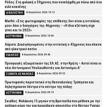
Ρόδος: Στη φυλακή ο 59χρονος που συνελήφθη με πάνω από ένα
κιλό κοκαΐνης
8 Αυγούστου 2026 10:13
ΔΙΚΑΙΟΣΥΝΗ
Marfin: «Στις φωτογραφίες της επίθεσης δεν είναι η εντολέας
μου» λέει ο δικηγόρος της 46χρονης – «Η ίδια εξέταση είχε
γίνει και το 2022»
8 Αυγούστου 2026 10:00
ΑΣΤΥΝΟΜΙΑ
Λάρισα: Διασωληνωμένος στην εντατική ο 43χρονος που έπεσε
από ηλεκτρικό πατίνι
8 Αυγούστου 2026 09:46
ΕΙΔΗΣΕΙΣ
Προαγωγές αξιωματικών της ΕΛ.ΑΣ. στην Κρήτη – Αυτοί είναι οι
νέοι Αστυνομικοί Υποδιευθυντές και Αστυνόμοι Α’
8 Αυγούστου 2026 09:32
ΣΩΜΑΤΑ ΑΣΦΑΛΕΙΑΣ
Πρωτοφανές περιστατικό στη Θεσσαλονίκη: Τρύπησαν και
δηλητηρίασαν δέντρα στο κέντρο της πόλης
8 Αυγούστου 2026 09:19
ΑΣΤΥΝΟΜΙΑ
Σκιάθος: Φυλάκιση 15 μηνών στη Βρετανίδα που μέθυσε με την
ανήλικη κόρη της και προκάλεσε επεισόδιο στο Κέντρο Υγείας