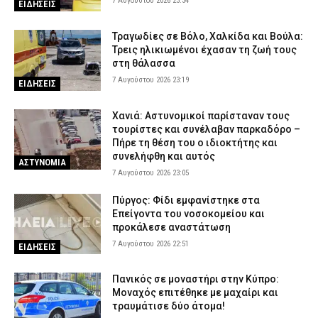
7 Αυγούστου 2026 23:34
ΕΙΔΗΣΕΙΣ
Τραγωδίες σε Βόλο, Χαλκίδα και Βούλα:
Τρεις ηλικιωμένοι έχασαν τη ζωή τους
στη θάλασσα
7 Αυγούστου 2026 23:19
ΕΙΔΗΣΕΙΣ
Χανιά: Αστυνομικοί παρίσταναν τους
τουρίστες και συνέλαβαν παρκαδόρο –
Πήρε τη θέση του ο ιδιοκτήτης και
συνελήφθη και αυτός
ΑΣΤΥΝΟΜΙΑ
7 Αυγούστου 2026 23:05
Πύργος: Φίδι εμφανίστηκε στα
Επείγοντα του νοσοκομείου και
προκάλεσε αναστάτωση
7 Αυγούστου 2026 22:51
ΕΙΔΗΣΕΙΣ
Πανικός σε μοναστήρι στην Κύπρο:
Μοναχός επιτέθηκε με μαχαίρι και
τραυμάτισε δύο άτομα!