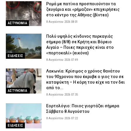
Ρομά με πατίνια προσποιούνταν τα
ζευγάρια και «ρήμαζαν» επιχειρήσεις
στο κέντρο της Αθήνας (βίντεο)
8 Αυγούστου 2026 08:01
ΑΣΤΥΝΟΜΙΑ
Πολύ υψηλός κίνδυνος πυρκαγιάς
σήμερα (8/8) σε Κρήτη και Βόρειο
Αιγαίο – Ποιες περιοχές είναι στο
«πορτοκαλί» (εικόνα)
ΕΙΔΗΣΕΙΣ
8 Αυγούστου 2026 07:49
Λακωνία: Κρίσιμος ο χρόνος θανάτου
του 90χρονου που έκρυβε ο γιος του σε
καταψύκτη – Η κόρη του είχε να τον δει
από το...
ΑΣΤΥΝΟΜΙΑ
8 Αυγούστου 2026 07:35
Εορτολόγιο: Ποιος γιορτάζει σήμερα
Σάββατο 8 Αυγούστου
8 Αυγούστου 2026 07:22
ΕΙΔΗΣΕΙΣ