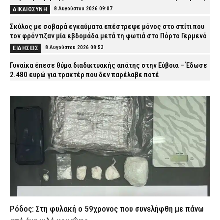
8 Αυγούστου 2026 09:07
ΔΙΚΑΙΟΣΥΝΗ
Σκύλος με σοβαρά εγκαύματα επέστρεψε μόνος στο σπίτι που
τον φρόντιζαν μία εβδομάδα μετά τη φωτιά στο Πόρτο Γερμενό
8 Αυγούστου 2026 08:53
ΕΙΔΗΣΕΙΣ
Γυναίκα έπεσε θύμα διαδικτυακής απάτης στην Εύβοια – Έδωσε
2.480 ευρώ για τρακτέρ που δεν παρέλαβε ποτέ
8 Αυγούστου 2026 08:40
ΑΣΤΥΝΟΜΙΑ
Time Out: Αυτές είναι οι 10 καλύτερες πόλεις της Ευρώπης για
την Gen Z – Σε ποια θέση βρίσκεται η Αθήνα
8 Αυγούστου 2026 08:28
LIFE
Τι μπορεί και τι δεν μπορεί να ζητήσει ένας ιδιοκτήτης από τον
ενοικιαστή – Όσα πρέπει να γνωρίζετε
8 Αυγούστου 2026 08:14
CAPITAL
Ρομά με πατίνια προσποιούνταν τα ζευγάρια και «ρήμαζαν»
επιχειρήσεις στο κέντρο της Αθήνας (βίντεο)
8 Αυγούστου 2026 08:01
ΑΣΤΥΝΟΜΙΑ
Ρόδος: Στη φυλακή ο 59χρονος που συνελήφθη με πάνω