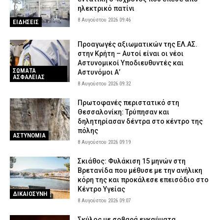
Βανδάλισαν ακόμη και το Ιερό
ηλεκτρικό πατίνι
7 Αυγούστου 2026 19:51
ΕΙΔΗΣΕΙΣ
8 Αυγούστου 2026 09:46
ΕΙΔΗΣΕΙΣ
Προαγωγές αξιωματικών της ΕΛ.ΑΣ.
στην Κρήτη – Αυτοί είναι οι νέοι
Αστυνομικοί Υποδιευθυντές και
ΣΩΜΑΤΑ
Αστυνόμοι Α’
ΑΣΦΑΛΕΙΑΣ
8 Αυγούστου 2026 09:32
Πρωτοφανές περιστατικό στη
Θεσσαλονίκη: Τρύπησαν και
δηλητηρίασαν δέντρα στο κέντρο της
πόλης
ΑΣΤΥΝΟΜΙΑ
8 Αυγούστου 2026 09:19
Σκιάθος: Φυλάκιση 15 μηνών στη
Βρετανίδα που μέθυσε με την ανήλικη
κόρη της και προκάλεσε επεισόδιο στο
Κέντρο Υγείας
ΔΙΚΑΙΟΣΥΝΗ
8 Αυγούστου 2026 09:07
Σκύλος με σοβαρά εγκαύματα