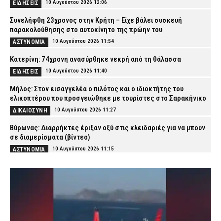
10 Αυγούστου 2026 12:06
ΕΙΔΗΣΕΙΣ
Συνελήφθη 23χρονος στην Κρήτη – Είχε βάλει συσκευή
παρακολούθησης στο αυτοκίνητο της πρώην του
10 Αυγούστου 2026 11:54
ΑΣΤΥΝΟΜΙΑ
Κατερίνη: 74χρονη ανασύρθηκε νεκρή από τη θάλασσα
10 Αυγούστου 2026 11:40
ΕΙΔΗΣΕΙΣ
Μήλος: Στον εισαγγελέα ο πιλότος και ο ιδιοκτήτης του
ελικοπτέρου που προσγειώθηκε με τουρίστες στο Σαρακήνικο
10 Αυγούστου 2026 11:27
ΔΙΚΑΙΟΣΥΝΗ
Βύρωνας: Διαρρήκτες έριξαν οξύ στις κλειδαριές για να μπουν
σε διαμερίσματα (βίντεο)
10 Αυγούστου 2026 11:15
ΑΣΤΥΝΟΜΙΑ
Φωτιά στον Κουβαρά Αττικής: Η στιγμή που ρεπόρτερ σώζει
χελώνα (βίντεο)
10 Αυγούστου 2026 11:02
ΕΙΔΗΣΕΙΣ
Συνελήφθη 53χρονος αλλοδαπός στο αεροδρόμιο της Αθήνας –
Καταζητούνταν στη Γαλλία για «ξέπλυμα» χρήματος και απάτες