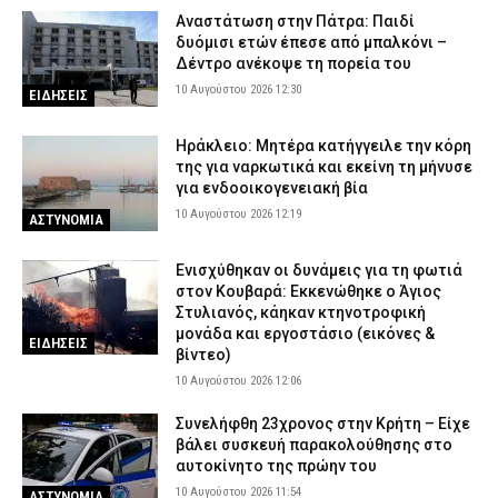
Συνελήφθησαν δύο άτομα για πρόκληση πυρκαγιών από αμέλεια
Αναστάτωση στην Πάτρα: Παιδί
σε Μαρούσι και Χίο – Ο ένας έκανε μπάρμπεκιου δίπλα στο
δυόμισι ετών έπεσε από μπαλκόνι –
δάσος
Δέντρο ανέκοψε τη πορεία του
9 Αυγούστου 2026 21:42
ΑΣΤΥΝΟΜΙΑ
10 Αυγούστου 2026 12:30
ΕΙΔΗΣΕΙΣ
Πάρος: Συγκλονίζει ο πατέρας του τετράχρονου – «Έφυγε για
ένα δευτερόλεπτο από την προσοχή μου»
Ηράκλειο: Μητέρα κατήγγειλε την κόρη
της για ναρκωτικά και εκείνη τη μήνυσε
9 Αυγούστου 2026 21:28
ΕΙΔΗΣΕΙΣ
για ενδοοικογενειακή βία
10 Αυγούστου 2026 12:19
ΑΣΤΥΝΟΜΙΑ
Ενισχύθηκαν οι δυνάμεις για τη φωτιά
στον Κουβαρά: Εκκενώθηκε ο Άγιος
Στυλιανός, κάηκαν κτηνοτροφική
μονάδα και εργοστάσιο (εικόνες &
ΕΙΔΗΣΕΙΣ
βίντεο)
10 Αυγούστου 2026 12:06
Συνελήφθη 23χρονος στην Κρήτη – Είχε
βάλει συσκευή παρακολούθησης στο
αυτοκίνητο της πρώην του
10 Αυγούστου 2026 11:54
ΑΣΤΥΝΟΜΙΑ