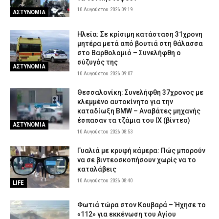
10 Αυγούστου 2026 09:19
ΑΣΤΥΝΟΜΙΑ
Ηλεία: Σε κρίσιμη κατάσταση 31χρονη
μητέρα μετά από βουτιά στη θάλασσα
στο Βαρθολομιό – Συνελήφθη ο
σύζυγός της
ΑΣΤΥΝΟΜΙΑ
10 Αυγούστου 2026 09:07
Θεσσαλονίκη: Συνελήφθη 37χρονος με
κλεμμένο αυτοκίνητο για την
καταδίωξη BMW – Αναβάτες μηχανής
έσπασαν τα τζάμια του ΙΧ (βίντεο)
ΑΣΤΥΝΟΜΙΑ
10 Αυγούστου 2026 08:53
Γυαλιά με κρυφή κάμερα: Πώς μπορούν
να σε βιντεοσκοπήσουν χωρίς να το
καταλάβεις
10 Αυγούστου 2026 08:40
LIFE
Φωτιά τώρα στον Κουβαρά – Ήχησε το
«112» για εκκένωση του Αγίου