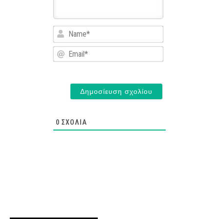
Name*
Email*
0
ΣΧΌΛΙΑ