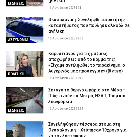
(βίντεο)
ΕΙΔΗΣΕΙΣ
10 Αυγούστου 2026 10:11
Θεσσαλονίκη: Συνελήφθη ιδιοκτήτης
καταστήματος που πούλησε αλκοόλ σε
ανήλικη
10 Αυγούστου 2026 09:58
ΑΣΤΥΝΟΜΙΑ
Καρυστιανού για τις μαζικές
αποχωρήσεις από το κόμμα της:
«Είχαμε αντιληφθεί το παρακίνημα, ο
Αυγερινός μας προσέγγισε» (βίντεο)
ΠΟΛΙΤΙΚΗ
10 Αυγούστου 2026 09:46
Σε ισχύ το θερινό ωράριο στα Μέσα –
Πώς κινούνται Μετρό, ΗΣΑΠ, Τραμ και
λεωφορεία
10 Αυγούστου 2026 09:32
ΕΙΔΗΣΕΙΣ
Συνελήφθησαν τέσσερα άτομα στη
Θεσσαλονίκη – Χτύπησαν 19χρονο για
να τον ληστέψουν