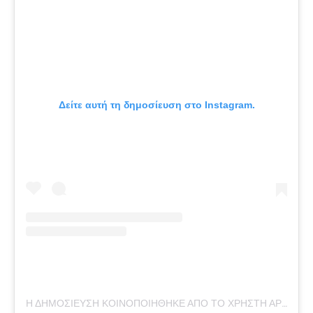
Δείτε αυτή τη δημοσίευση στο Instagram.
Η ΔΗΜΟΣΊΕΥΣΗ ΚΟΙΝΟΠΟΙΉΘΗΚΕ ΑΠΌ ΤΟ ΧΡΉΣΤΗ ΆΡΗΣ ΜΟΥΓΚΟΠΈΤΡΟΣ (@ARIS_MOUGOPETROS)