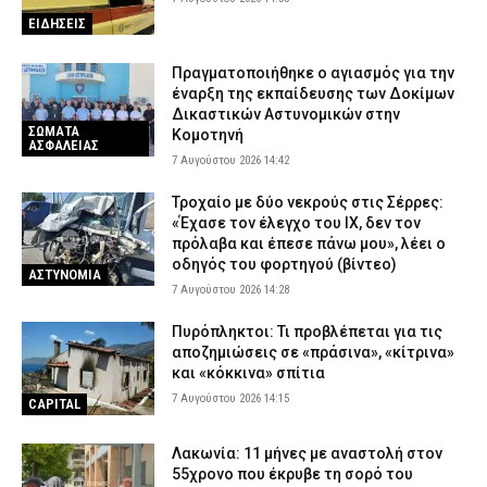
ΕΙΔΗΣΕΙΣ
Πραγματοποιήθηκε ο αγιασμός για την
έναρξη της εκπαίδευσης των Δοκίμων
Δικαστικών Αστυνομικών στην
ΣΩΜΑΤΑ
Κομοτηνή
ΑΣΦΑΛΕΙΑΣ
7 Αυγούστου 2026 14:42
Τροχαίο με δύο νεκρούς στις Σέρρες:
«Έχασε τον έλεγχο του ΙΧ, δεν τον
πρόλαβα και έπεσε πάνω μου», λέει ο
οδηγός του φορτηγού (βίντεο)
ΑΣΤΥΝΟΜΙΑ
7 Αυγούστου 2026 14:28
Πυρόπληκτοι: Τι προβλέπεται για τις
αποζημιώσεις σε «πράσινα», «κίτρινα»
και «κόκκινα» σπίτια
7 Αυγούστου 2026 14:15
CAPITAL
Λακωνία: 11 μήνες με αναστολή στον
55χρονο που έκρυβε τη σορό του