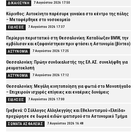
7 Αυγούστου 2026 17:50
ΔΙΚΑΙΟΣΥΝΗ
Κόρινθος: Αυτοκίνητο παρέσυρε γυναίκα στο κέντρο της πόλης
– Μεταφέρθηκε στο νοσοκομείο
7 Αυγούστου 2026 17:37
ΕΙΔΗΣΕΙΣ
Περίεργο περιστατικό στη Θεσσαλονίκη: Καταδίωξαν BMW, την
εμβόλισαν και εξαφανίστηκαν πριν φτάσει η Αστυνομία (βίντεο)
7 Αυγούστου 2026 17:25
ΑΣΤΥΝΟΜΙΑ
Θεσσαλονίκη: Πρώην συνδικαλιστής της ΕΛ.ΑΣ. συνελήφθη για
ρευματοκλοπή
7 Αυγούστου 2026 17:12
ΑΣΤΥΝΟΜΙΑ
Θεσσαλονίκη: Μεγάλη κινητοποίηση για φωτιά στο Μονοπήγαδο
– Επιχειρούν ισχυρές επίγειες και εναέριες δυνάμεις
7 Αυγούστου 2026 17:00
ΕΙΔΗΣΕΙΣ
Γρεβενά: Ο Σύλλογος Αλληλεγγύης και Εθελοντισμού «Ελπίδα»
προχώρησε σε δωρεά ειδών ιματισμού στο Αστυνομικό Τμήμα
7 Αυγούστου 2026 16:48
ΣΩΜΑΤΑ ΑΣΦΑΛΕΙΑΣ
Κορινθία: Μήνυμα του 112 για φωτιά στο Στεφάνι –