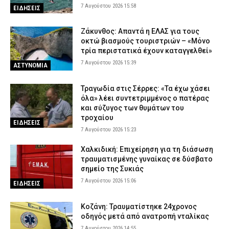
7 Αυγούστου 2026 15:58
ΕΙΔΗΣΕΙΣ
Ζάκυνθος: Απαντά η ΕΛΑΣ για τους
οκτώ βιασμούς τουριστριών – «Μόνο
τρία περιστατικά έχουν καταγγελθεί»
7 Αυγούστου 2026 15:39
ΑΣΤΥΝΟΜΙΑ
Τραγωδία στις Σέρρες: «Τα έχω χάσει
όλα» λέει συντετριμμένος ο πατέρας
και σύζυγος των θυμάτων του
τροχαίου
ΕΙΔΗΣΕΙΣ
7 Αυγούστου 2026 15:23
Χαλκιδική: Επιχείρηση για τη διάσωση
τραυματισμένης γυναίκας σε δύσβατο
σημείο της Συκιάς
7 Αυγούστου 2026 15:06
ΕΙΔΗΣΕΙΣ
Κοζάνη: Τραυματίστηκε 24χρονος
οδηγός μετά από ανατροπή νταλίκας
7 Αυγούστου 2026 14:55