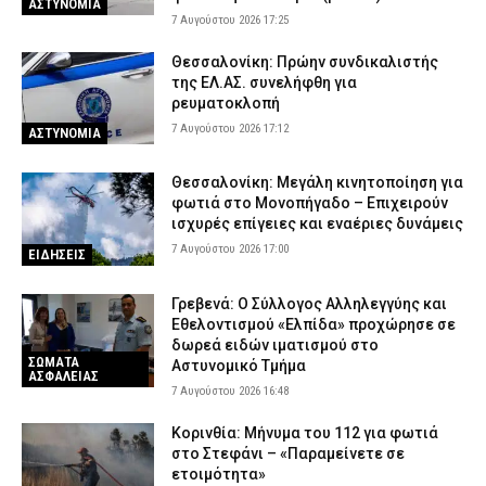
ΑΣΤΥΝΟΜΙΑ
7 Αυγούστου 2026 17:25
Θεσσαλονίκη: Πρώην συνδικαλιστής
της ΕΛ.ΑΣ. συνελήφθη για
ρευματοκλοπή
7 Αυγούστου 2026 17:12
ΑΣΤΥΝΟΜΙΑ
Θεσσαλονίκη: Μεγάλη κινητοποίηση για
φωτιά στο Μονοπήγαδο – Επιχειρούν
ισχυρές επίγειες και εναέριες δυνάμεις
7 Αυγούστου 2026 17:00
ΕΙΔΗΣΕΙΣ
Γρεβενά: Ο Σύλλογος Αλληλεγγύης και
Εθελοντισμού «Ελπίδα» προχώρησε σε
δωρεά ειδών ιματισμού στο
ΣΩΜΑΤΑ
Αστυνομικό Τμήμα
ΑΣΦΑΛΕΙΑΣ
7 Αυγούστου 2026 16:48
Κορινθία: Μήνυμα του 112 για φωτιά
στο Στεφάνι – «Παραμείνετε σε
ετοιμότητα»