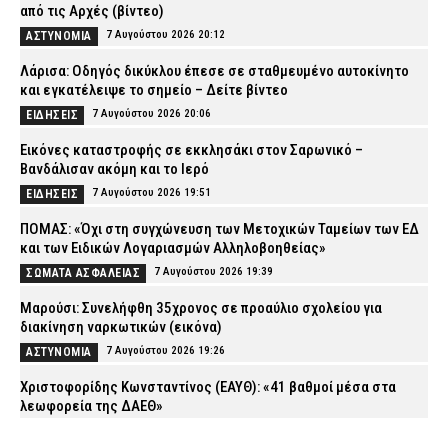
από τις Αρχές (βίντεο)
7 Αυγούστου 2026 20:12
ΑΣΤΥΝΟΜΙΑ
Λάρισα: Οδηγός δικύκλου έπεσε σε σταθμευμένο αυτοκίνητο
και εγκατέλειψε το σημείο – Δείτε βίντεο
7 Αυγούστου 2026 20:06
ΕΙΔΗΣΕΙΣ
Εικόνες καταστροφής σε εκκλησάκι στον Σαρωνικό –
Βανδάλισαν ακόμη και το Ιερό
7 Αυγούστου 2026 19:51
ΕΙΔΗΣΕΙΣ
ΠΟΜΑΣ: «Όχι στη συγχώνευση των Μετοχικών Ταμείων των ΕΔ
και των Ειδικών Λογαριασμών Αλληλοβοηθείας»
7 Αυγούστου 2026 19:39
ΣΩΜΑΤΑ ΑΣΦΑΛΕΙΑΣ
Μαρούσι: Συνελήφθη 35χρονος σε προαύλιο σχολείου για
διακίνηση ναρκωτικών (εικόνα)
7 Αυγούστου 2026 19:26
ΑΣΤΥΝΟΜΙΑ
Χριστοφορίδης Κωνσταντίνος (ΕΑΥΘ): «41 βαθμοί μέσα στα
λεωφορεία της ΔΑΕΘ»
7 Αυγούστου 2026 19:14
ΑΠΟΨΕΙΣ