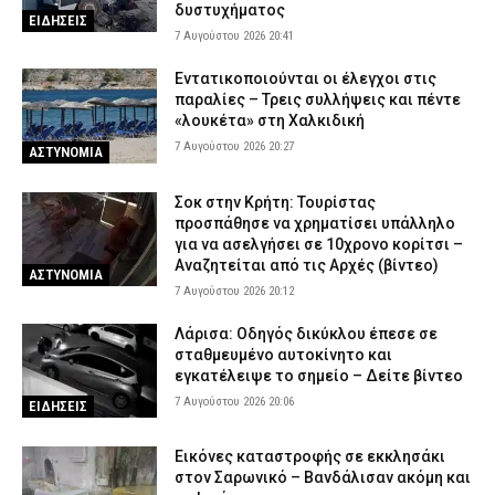
«πράσινα», «κίτρινα» και «κόκκινα» σπίτια
δυστυχήματος
ΕΙΔΗΣΕΙΣ
7 Αυγούστου 2026 14:15
CAPITAL
7 Αυγούστου 2026 20:41
Λακωνία: 11 μήνες με αναστολή στον 55χρονο που έκρυβε τη
Εντατικοποιούνται οι έλεγχοι στις
σορό του πατέρα του σε καταψύκτη
παραλίες – Τρεις συλλήψεις και πέντε
7 Αυγούστου 2026 14:04
ΔΙΚΑΙΟΣΥΝΗ
«λουκέτα» στη Χαλκιδική
7 Αυγούστου 2026 20:27
ΑΣΤΥΝΟΜΙΑ
Αττική και Βοιωτία: Πάνω από 110.000 στρέμματα έγιναν
στάχτη σε τέσσερις ημέρες – Τι αποκαλύπτει η ανάλυση των
ειδικών
Σοκ στην Κρήτη: Τουρίστας
προσπάθησε να χρηματίσει υπάλληλο
7 Αυγούστου 2026 14:00
ΕΙΔΗΣΕΙΣ
για να ασελγήσει σε 10χρονο κορίτσι –
Ρέθυμνο: Εξιχνιάστηκαν δύο εμπρησμοί στον Μυλοπόταμο –
Αναζητείται από τις Αρχές (βίντεο)
ΑΣΤΥΝΟΜΙΑ
Δικογραφία σε βάρος δύο ανδρών
7 Αυγούστου 2026 20:12
7 Αυγούστου 2026 13:50
ΑΣΤΥΝΟΜΙΑ
Λάρισα: Οδηγός δικύκλου έπεσε σε
σταθμευμένο αυτοκίνητο και
εγκατέλειψε το σημείο – Δείτε βίντεο
7 Αυγούστου 2026 20:06
ΕΙΔΗΣΕΙΣ
Εικόνες καταστροφής σε εκκλησάκι
στον Σαρωνικό – Βανδάλισαν ακόμη και