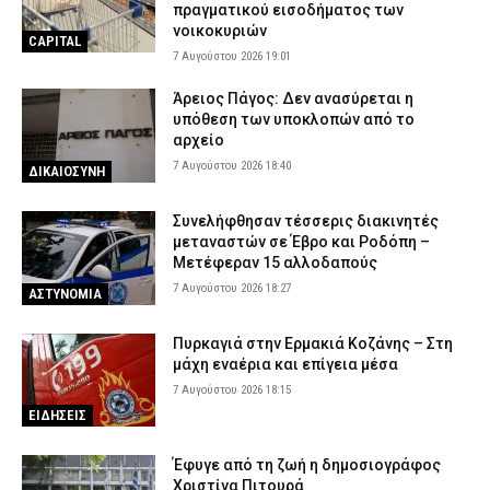
πραγματικού εισοδήματος των
νοικοκυριών
CAPITAL
7 Αυγούστου 2026 19:01
Άρειος Πάγος: Δεν ανασύρεται η
υπόθεση των υποκλοπών από το
αρχείο
7 Αυγούστου 2026 18:40
ΔΙΚΑΙΟΣΥΝΗ
Συνελήφθησαν τέσσερις διακινητές
μεταναστών σε Έβρο και Ροδόπη –
Μετέφεραν 15 αλλοδαπούς
7 Αυγούστου 2026 18:27
ΑΣΤΥΝΟΜΙΑ
Πυρκαγιά στην Ερμακιά Κοζάνης – Στη
μάχη εναέρια και επίγεια μέσα
7 Αυγούστου 2026 18:15
ΕΙΔΗΣΕΙΣ
Έφυγε από τη ζωή η δημοσιογράφος
Χριστίνα Πιτουρά