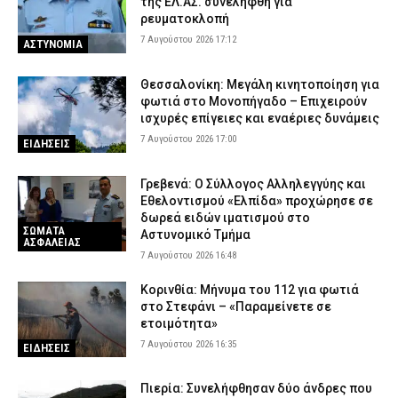
της ΕΛ.ΑΣ. συνελήφθη για
ρευματοκλοπή
7 Αυγούστου 2026 17:12
ΑΣΤΥΝΟΜΙΑ
Θεσσαλονίκη: Μεγάλη κινητοποίηση για
φωτιά στο Μονοπήγαδο – Επιχειρούν
ισχυρές επίγειες και εναέριες δυνάμεις
7 Αυγούστου 2026 17:00
ΕΙΔΗΣΕΙΣ
Γρεβενά: Ο Σύλλογος Αλληλεγγύης και
Εθελοντισμού «Ελπίδα» προχώρησε σε
δωρεά ειδών ιματισμού στο
ΣΩΜΑΤΑ
Αστυνομικό Τμήμα
ΑΣΦΑΛΕΙΑΣ
7 Αυγούστου 2026 16:48
Κορινθία: Μήνυμα του 112 για φωτιά
στο Στεφάνι – «Παραμείνετε σε
ετοιμότητα»
7 Αυγούστου 2026 16:35
ΕΙΔΗΣΕΙΣ
Πιερία: Συνελήφθησαν δύο άνδρες που