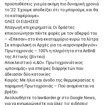
προϋποθέσεις για μία ακόμη πιο δυναμική χρονιά
το ’22. Έχουμε αποδείξει ότι το μπορούμε, και θα
το καταφέρουμε».
ΟΛΕΣ ΟΙ ΕΙΔΗΣΕΙΣ
Απαγωγή επιχειρηματία: Οι δράστες
επικοινώνησαν πέντε φορές με τον αδερφό του
– «Έπεσαν» στο ένα εκατομμύριο ευρώ τα λύτρα
Σε επιφυλακή οι Αρχές για τα «κορονορεβεγιόν»
Πρωτοχρονιάς – 100% η πληρότητα στα AirBnB
της Αττικής (βίντεο)
Αποκλειστικό «L&O»: Πρωτοχρονιάτικος
«μποναμάς» για σπείρες διαρρηκτών που
άδειασαν δύο κατοικίες
Καιρός: Με ήλιο και άνοδο της θερμοκρασίας η
παραμονή Πρωτοχρονιάς – Πού αναμένεται να
βρέξει
Ακολουθήστε το law&order.gr στο Google News,
για να ενημερώνεστε για όλες τις ειδήσεις