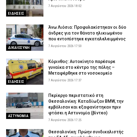
7 Αυγούστου 2026 18:02
ΕΙΔΗΣΕΙΣ
Άνω Λιόσια: Προφυλακίστηκαν οι δύο
άνδρες για τον θάνατο ηλικιωμένου
που εντοπίστηκε εγκαταλελειμμένος
7 Αυγούστου 2026 17:50
ΔΙΚΑΙΟΣΥΝΗ
Κόρινθος: Αυτοκίνητο παρέσυρε
γυναίκα στο κέντρο της πόλης –
Μεταφέρθηκε στο νοσοκομείο
7 Αυγούστου 2026 17:37
ΕΙΔΗΣΕΙΣ
Περίεργο περιστατικό στη
Θεσσαλονίκη: Καταδίωξαν BMW, την
εμβόλισαν και εξαφανίστηκαν πριν
φτάσει η Αστυνομία (βίντεο)
ΑΣΤΥΝΟΜΙΑ
7 Αυγούστου 2026 17:25
Θεσσαλονίκη: Πρώην συνδικαλιστής