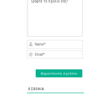
Name*
Email*
0
ΣΧΌΛΙΑ