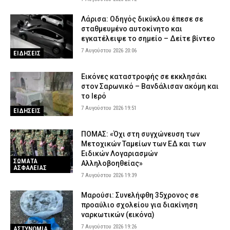
Λάρισα: Οδηγός δικύκλου έπεσε σε
σταθμευμένο αυτοκίνητο και
εγκατέλειψε το σημείο – Δείτε βίντεο
7 Αυγούστου 2026 20:06
ΕΙΔΗΣΕΙΣ
Εικόνες καταστροφής σε εκκλησάκι
στον Σαρωνικό – Βανδάλισαν ακόμη και
το Ιερό
7 Αυγούστου 2026 19:51
ΕΙΔΗΣΕΙΣ
ΠΟΜΑΣ: «Όχι στη συγχώνευση των
Μετοχικών Ταμείων των ΕΔ και των
Ειδικών Λογαριασμών
ΣΩΜΑΤΑ
Αλληλοβοηθείας»
ΑΣΦΑΛΕΙΑΣ
7 Αυγούστου 2026 19:39
Μαρούσι: Συνελήφθη 35χρονος σε
προαύλιο σχολείου για διακίνηση
ναρκωτικών (εικόνα)
7 Αυγούστου 2026 19:26
ΑΣΤΥΝΟΜΙΑ