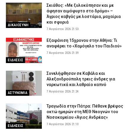
Σκιάθος: «Με ξυλοκόπησαν και με
άφησαν αιμόφυρτο στο δρόμο» –
Άγριος καβγάς με λοστάρια, μαχαίρια
και σφυριά
ΔΙΚΑΙΟΣΥΝΗ
7 Αυγούστου 2026 21:53
Εξαφάνιση 15χρονου στην Αθήνα: Τι
αναφέρει το «Χαμόγελο του Παιδιού»
7 Αυγούστου 2026 21:39
ΕΙΔΗΣΕΙΣ
Συνελήφθησαν σε Καβάλα και
Αλεξανδρούπολη τρεις άνδρες για
ναρκωτικά και λαθραίο καπνό
7 Αυγούστου 2026 21:24
ΑΣΤΥΝΟΜΙΑ
Τραγωδία στην Πάτρα: Πέθανε βρέφος
οκτώ ημερών στη ΜΕΘ Νεογνών του
Νοσοκομείου «Άγιος Ανδρέας»
7 Αυγούστου 2026 21:10
ΕΙΔΗΣΕΙΣ