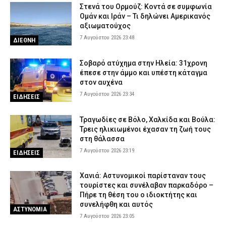
Θεσσαλονίκη: Μεγάλη κινητοποίηση για φωτιά στο Μονοπήγαδο
Στενά του Ορμούζ: Κοντά σε συμφωνία
– Επιχειρούν ισχυρές επίγειες και εναέριες δυνάμεις
Ομάν και Ιράν – Τι δηλώνει Αμερικανός
7 Αυγούστου 2026 17:00
ΕΙΔΗΣΕΙΣ
αξιωματούχος
7 Αυγούστου 2026 23:48
Γρεβενά: Ο Σύλλογος Αλληλεγγύης και Εθελοντισμού «Ελπίδα»
ΔΙΕΘΝΗ
προχώρησε σε δωρεά ειδών ιματισμού στο Αστυνομικό Τμήμα
7 Αυγούστου 2026 16:48
ΣΩΜΑΤΑ ΑΣΦΑΛΕΙΑΣ
Σοβαρό ατύχημα στην Ηλεία: 31χρονη
έπεσε στην άμμο και υπέστη κάταγμα
Κορινθία: Μήνυμα του 112 για φωτιά στο Στεφάνι –
στον αυχένα
«Παραμείνετε σε ετοιμότητα»
7 Αυγούστου 2026 23:34
ΕΙΔΗΣΕΙΣ
7 Αυγούστου 2026 16:35
ΕΙΔΗΣΕΙΣ
Πιερία: Συνελήφθησαν δύο άνδρες που διέρρηξαν ΙΧ και άρπαξαν
Τραγωδίες σε Βόλο, Χαλκίδα και Βούλα:
αντικείμενα αξίας άνω των 19.000 ευρώ
Τρεις ηλικιωμένοι έχασαν τη ζωή τους
στη θάλασσα
7 Αυγούστου 2026 16:23
ΑΣΤΥΝΟΜΙΑ
7 Αυγούστου 2026 23:19
ΕΙΔΗΣΕΙΣ
Χανιά: Αστυνομικοί παρίσταναν τους
τουρίστες και συνέλαβαν παρκαδόρο –
Πήρε τη θέση του ο ιδιοκτήτης και
συνελήφθη και αυτός
ΑΣΤΥΝΟΜΙΑ
7 Αυγούστου 2026 23:05