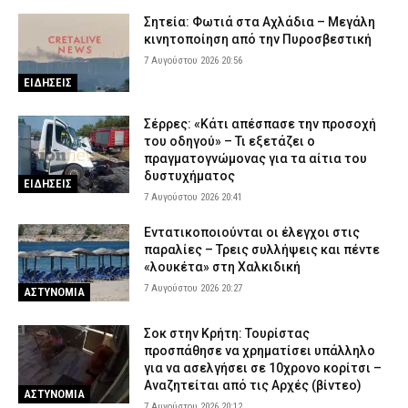
Σητεία: Φωτιά στα Αχλάδια – Μεγάλη
κινητοποίηση από την Πυροσβεστική
7 Αυγούστου 2026 20:56
ΕΙΔΗΣΕΙΣ
Σέρρες: «Κάτι απέσπασε την προσοχή
του οδηγού» – Τι εξετάζει ο
πραγματογνώμονας για τα αίτια του
δυστυχήματος
ΕΙΔΗΣΕΙΣ
7 Αυγούστου 2026 20:41
Εντατικοποιούνται οι έλεγχοι στις
παραλίες – Τρεις συλλήψεις και πέντε
«λουκέτα» στη Χαλκιδική
7 Αυγούστου 2026 20:27
ΑΣΤΥΝΟΜΙΑ
Σοκ στην Κρήτη: Τουρίστας
προσπάθησε να χρηματίσει υπάλληλο
για να ασελγήσει σε 10χρονο κορίτσι –
Αναζητείται από τις Αρχές (βίντεο)
ΑΣΤΥΝΟΜΙΑ
7 Αυγούστου 2026 20:12