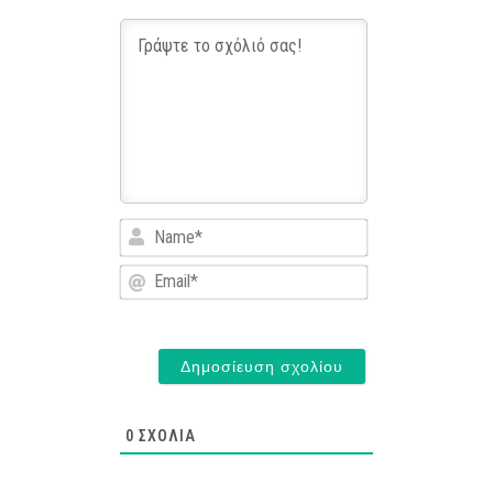
Name*
Email*
0
ΣΧΌΛΙΑ