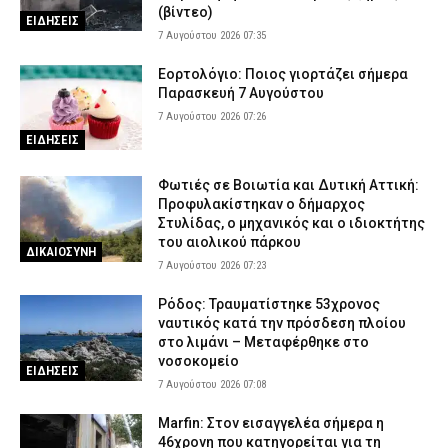
(βίντεο)
ΕΙΔΗΣΕΙΣ
6 Αυγούστου 2026 18:15
ΑΣΤΥΝΟΜΙΑ
7 Αυγούστου 2026 07:35
Εορτολόγιο: Ποιος γιορτάζει σήμερα
Παρασκευή 7 Αυγούστου
7 Αυγούστου 2026 07:26
ΕΙΔΗΣΕΙΣ
Φωτιές σε Βοιωτία και Δυτική Αττική:
Προφυλακίστηκαν ο δήμαρχος
Στυλίδας, ο μηχανικός και ο ιδιοκτήτης
του αιολικού πάρκου
ΔΙΚΑΙΟΣΥΝΗ
7 Αυγούστου 2026 07:23
Ρόδος: Τραυματίστηκε 53χρονος
ναυτικός κατά την πρόσδεση πλοίου
στο λιμάνι – Μεταφέρθηκε στο
νοσοκομείο
ΕΙΔΗΣΕΙΣ
7 Αυγούστου 2026 07:08
Marfin: Στον εισαγγελέα σήμερα η
46χρονη που κατηγορείται για τη