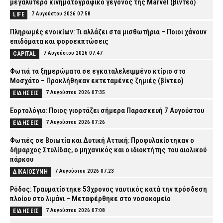
μεγαλύτερο κινηματογραφικό γεγονός της Marvel (βίντεο)
7 Αυγούστου 2026 07:58
LIFE
Πληρωμές ενοικίων: Τι αλλάζει στα μισθωτήρια – Ποιοι χάνουν
επιδόματα και φοροεκπτώσεις
7 Αυγούστου 2026 07:47
CAPITAL
Φωτιά τα ξημερώματα σε εγκαταλελειμμένο κτίριο στο
Μοσχάτο – Προκλήθηκαν εκτεταμένες ζημιές (βίντεο)
7 Αυγούστου 2026 07:35
ΕΙΔΗΣΕΙΣ
Εορτολόγιο: Ποιος γιορτάζει σήμερα Παρασκευή 7 Αυγούστου
7 Αυγούστου 2026 07:26
ΕΙΔΗΣΕΙΣ
Φωτιές σε Βοιωτία και Δυτική Αττική: Προφυλακίστηκαν ο
δήμαρχος Στυλίδας, ο μηχανικός και ο ιδιοκτήτης του αιολικού
πάρκου
7 Αυγούστου 2026 07:23
ΔΙΚΑΙΟΣΥΝΗ
Ρόδος: Τραυματίστηκε 53χρονος ναυτικός κατά την πρόσδεση
πλοίου στο λιμάνι – Μεταφέρθηκε στο νοσοκομείο
7 Αυγούστου 2026 07:08
ΕΙΔΗΣΕΙΣ