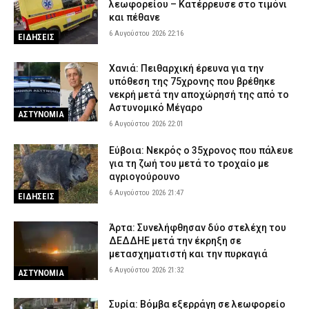
λεωφορείου – Κατέρρευσε στο τιμόνι
και πέθανε
6 Αυγούστου 2026 22:16
ΕΙΔΗΣΕΙΣ
Χανιά: Πειθαρχική έρευνα για την
υπόθεση της 75χρονης που βρέθηκε
νεκρή μετά την αποχώρησή της από το
Αστυνομικό Μέγαρο
ΑΣΤΥΝΟΜΙΑ
6 Αυγούστου 2026 22:01
Εύβοια: Νεκρός ο 35χρονος που πάλευε
για τη ζωή του μετά το τροχαίο με
αγριογούρουνο
6 Αυγούστου 2026 21:47
ΕΙΔΗΣΕΙΣ
Άρτα: Συνελήφθησαν δύο στελέχη του
ΔΕΔΔΗΕ μετά την έκρηξη σε
μετασχηματιστή και την πυρκαγιά
6 Αυγούστου 2026 21:32
ΑΣΤΥΝΟΜΙΑ
Συρία: Βόμβα εξερράγη σε λεωφορείο