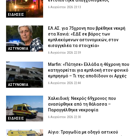
εντοπίστηκε απαγχονισμένος
6 Αυγούστου 2026 23:13
ΕΙΔΗΣΕΙΣ
ΕΛ.ΑΣ. για 75χρονη που βρέθηκε νεκρή
στα Χανιά: «ΕΔΕ σε βάρος των
εμπλεκόμενων αστυνομικών, στον
εισαγγελέα τα στοιχεία»
ΑΣΤΥΝΟΜΙΑ
6 Αυγούστου 2026 22:59
Marfin: «Πάτησε» Ελλάδα η 46χρονη που
κατηγορείται για εμπλοκή στον φονικό
εμπρησμό – Τι της αποδίδουν οι Αρχές
6 Αυγούστου 2026 22:44
ΑΣΤΥΝΟΜΙΑ
Χαλκιδική: Νεκρός 69χρονος που
ανασύρθηκε από τη θάλασσα –
Παραγγέλθηκε νεκροψία
6 Αυγούστου 2026 22:30
ΕΙΔΗΣΕΙΣ
Αίγιο: Τραγωδία με οδηγό αστικού