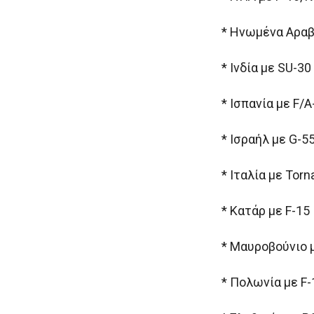
* Ηνωμένα Αραβ
* Ινδία με SU-30
* Ισπανία με F/A
* Ισραήλ με G-5
* Ιταλία με Torn
* Κατάρ με F-15
* Μαυροβούνιο 
* Πολωνία με F-