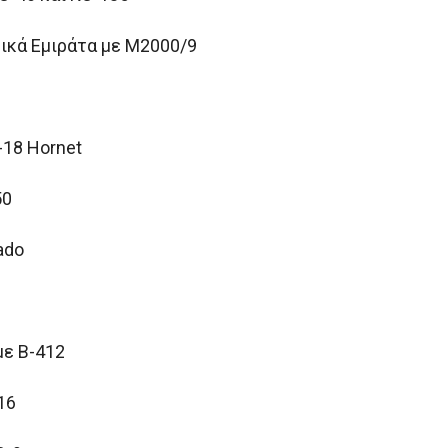
ικά Εμιράτα με M2000/9
-18 Hornet
50
ado
με B-412
16