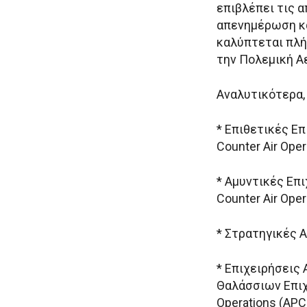
επιβλέπει τις α
απενημέρωση κα
καλύπτεται πλή
την Πολεμική Α
Αναλυτικότερα,
* Επιθετικές Επ
Counter Air Oper
* Αμυντικές Επι
Counter Air Oper
* Στρατηγικές Α
* Επιχειρήσεις
Θαλάσσιων Επιχε
Operations (APCL