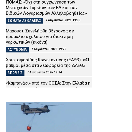
ΠΟΜΑΣ: «Όχι στη συγχώνευση των
Μετοχικών Ταμείων των ΕΔ και των
Ειδικών Λογαριασμών Αλληλοβοηθείας»
7 Αυγούστου 2026 19:39
ΣΩΜΑΤΑ ΑΣΦΑΛΕΙΑΣ
Μαρούσι: Συνελήφθη 35χρονος σε
προαύλιο σχολείου για διακίνηση
ναρκωτικών (εικόνα)
7 Αυγούστου 2026 19:26
ΑΣΤΥΝΟΜΙΑ
Χριστοφορίδης Κωνσταντίνος (ΕΑΥΘ): «41
βαθμοί μέσα στα λεωφορεία της ΔΑΕΘ»
7 Αυγούστου 2026 19:14
ΑΠΟΨΕΙΣ
«Καμπανάκι» από τον ΟΟΣΑ: Στην Ελλάδα η
μεγαλύτερη πτώση του πραγματικού
εισοδήματος των νοικοκυριών
7 Αυγούστου 2026 19:01
CAPITAL
Άρειος Πάγος: Δεν ανασύρεται η υπόθεση
των υποκλοπών από το αρχείο
7 Αυγούστου 2026 18:40
ΔΙΚΑΙΟΣΥΝΗ