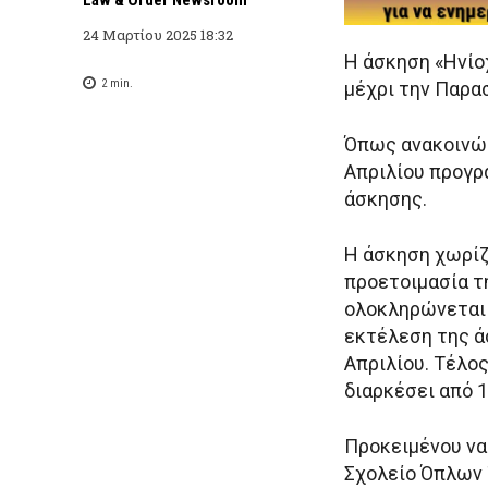
24 Μαρτίου 2025 18:32
Η άσκηση «Ηνίο
2
min.
μέχρι την Παρα
Όπως ανακοινώθ
Απριλίου προγρα
άσκησης.
H άσκηση χωρίζ
προετοιμασία τ
ολοκληρώνεται 
εκτέλεση της ά
Απριλίου. Τέλος
διαρκέσει από 1
Προκειμένου να
Σχολείο Όπλων 