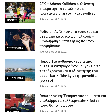
ΑΕΚ – Athens Kallithea 4-0: Άνετη
επικράτηση στο φιλικό με
πρωταγωνιστή τον Γκατσίνοβιτς
8 Αυγούστου 2026 22:36
SPORTS
Ροδόπη: Ανήλικος στο νοσοκομείο
μετά από κατανάλωση αλκοόλ –
Συνελήφθη η υπάλληλος που τον
προμήθευσε
ΑΣΤΥΝΟΜΙΑ
8 Αυγούστου 2026 22:22
Πάρος: Για ανθρωποκτονία από
αμέλεια κατηγορούνται οι γονείς του
τετράχρονου και ο ιδιοκτήτης του
beach bar – Πώς έγινε η τραγωδία
ΑΣΤΥΝΟΜΙΑ
(βίντεο)
8 Αυγούστου 2026 22:04
Θεσσαλονίκη: Έκαψαν απορρίμματα και
υπολείμματα καλλιεργειών – Δείτε
πόσα θα πληρώσουν
8 Αυγούστου 2026 21:50