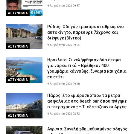
8 Αυγούστου 2026 19:11
ΕΙΔΗΣΕΙΣ
9 Αυγούστου 2026 09:37
ΑΣΤΥΝΟΜΙΑ
Νεκρή αρκούδα εντοπίστηκε σε αγροτική περιοχή της
Καστοριάς – Εξετάζεται το ενδεχόμενο πυροβολισμού
Ρόδος: Οδηγός τράκαρε σταθμευμένο
8 Αυγούστου 2026 18:58
ΕΙΔΗΣΕΙΣ
αυτοκίνητο, παρέσυρε 72χρονο και
διέφυγε (βίντεο)
ΕΦΕΤ: Ανακαλείται παρτίδα γνωστής μαρμελάδας – Τι πρέπει να
9 Αυγούστου 2026 09:24
προσέξουν οι καταναλωτές
ΑΣΤΥΝΟΜΙΑ
8 Αυγούστου 2026 18:40
ΕΙΔΗΣΕΙΣ
Ηράκλειο: Συνελήφθησαν δύο άτομα
Λευκάδα και Κέρκυρα: Τέσσερις άνδρες συνελήφθησαν για
για ναρκωτικά – Βρέθηκαν 400
κατοχή ναρκωτικών
γραμμάρια κάνναβης, ζυγαριά και χάπια
8 Αυγούστου 2026 18:27
σε σπίτι
ΑΣΤΥΝΟΜΙΑ
ΑΣΤΥΝΟΜΙΑ
9 Αυγούστου 2026 09:10
Πάρος: Στο «μικροσκόπιο» τα μέτρα
ασφαλείας στο beach bar όπου πνίγηκε
ο τετράχρονος – Τι εξετάζουν οι Αρχές
9 Αυγούστου 2026 08:53
ΑΣΤΥΝΟΜΙΑ
Αγρίνιο: Συνελήφθη μεθυσμένος οδηγός