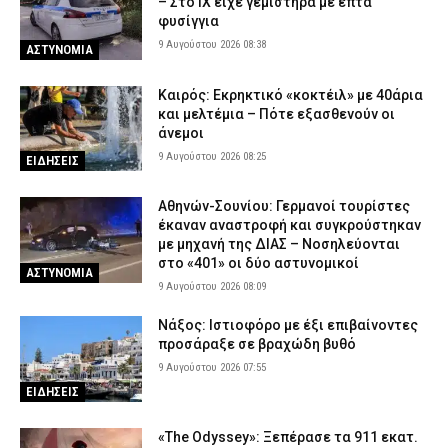
– Στο ΙΧ είχε γεμιστήρα με επτά
φυσίγγια
9 Αυγούστου 2026 08:38
ΑΣΤΥΝΟΜΙΑ
Καιρός: Eκρηκτικό «κοκτέιλ» με 40άρια
και μελτέμια – Πότε εξασθενούν οι
άνεμοι
9 Αυγούστου 2026 08:25
ΕΙΔΗΣΕΙΣ
Αθηνών-Σουνίου: Γερμανοί τουρίστες
έκαναν αναστροφή και συγκρούστηκαν
με μηχανή της ΔΙΑΣ – Νοσηλεύονται
στο «401» οι δύο αστυνομικοί
ΑΣΤΥΝΟΜΙΑ
9 Αυγούστου 2026 08:09
Νάξος: Ιστιοφόρο με έξι επιβαίνοντες
προσάραξε σε βραχώδη βυθό
9 Αυγούστου 2026 07:55
ΕΙΔΗΣΕΙΣ
«The Odyssey»: Ξεπέρασε τα 911 εκατ.