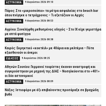
9 Αυγούστου 2026 09:10
ΑΣΤΥΝΟΜΙΑ
Πάρος: Στο «μικροσκόπιο» τα μέτρα ασφαλείας στο beach bar
όπου πνίγηκε ο τετράχρονος – Τι εξετάζουν οι Αρχές
9 Αυγούστου 2026 08:53
ΑΣΤΥΝΟΜΙΑ
Αγρίνιο: Συνελήφθη μεθυσμένος οδηγός – Στο ΙΧ είχε γεμιστήρα
με επτά φυσίγγια
9 Αυγούστου 2026 08:38
ΑΣΤΥΝΟΜΙΑ
Καιρός: Eκρηκτικό «κοκτέιλ» με 40άρια και μελτέμια – Πότε
εξασθενούν οι άνεμοι
9 Αυγούστου 2026 08:25
ΕΙΔΗΣΕΙΣ
Αθηνών-Σουνίου: Γερμανοί τουρίστες έκαναν αναστροφή και
συγκρούστηκαν με μηχανή της ΔΙΑΣ – Νοσηλεύονται στο «401»
οι δύο αστυνομικοί
9 Αυγούστου 2026 08:09
ΑΣΤΥΝΟΜΙΑ
Νάξος: Ιστιοφόρο με έξι επιβαίνοντες προσάραξε σε βραχώδη
βυθό
9 Αυγούστου 2026 07:55
ΕΙΔΗΣΕΙΣ