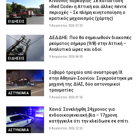
Κίνδυνος πυρκαγιάς: Σε κατάσταση
«Red Code» η Αττική και άλλες πέντε
περιοχές – Σε πλήρη κινητοποίηση ο
κρατικός μηχανισμός (χάρτης)
ΕΙΔΗΣΕΙΣ
9 Αυγούστου 2026 07:02
ΔΕΔΔΗΕ: Πού θα σημειωθούν διακοπές
ρεύματος σήμερα (9/8) στην Αττική –
Αναλυτικά ώρες και οδοί
9 Αυγούστου 2026 04:00
ΕΙΔΗΣΕΙΣ
Σοβαρό τροχαίο από αναστροφή ΙΧ
στην Αθηνών-Σουνίου: Συγκρούστηκε με
μηχανή της ΔΙΑΣ, δύο αστυνομικοί
τραυματίες
ΑΣΤΥΝΟΜΙΑ
9 Αυγούστου 2026 01:56
Χανιά: Συνελήφθη 24χρονος για
ενδοοικογενειακή βία – 17χρονη
κατήγγειλε ότι την κλείδωσε σε σπίτι
8 Αυγούστου 2026 22:55
ΑΣΤΥΝΟΜΙΑ