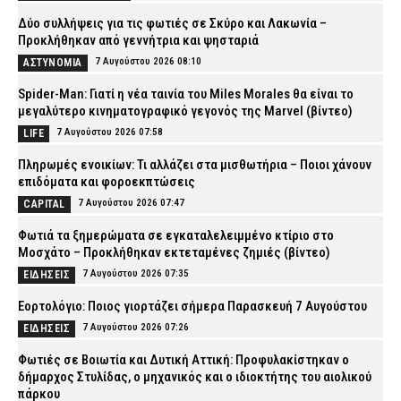
Δύο συλλήψεις για τις φωτιές σε Σκύρο και Λακωνία –
Προκλήθηκαν από γεννήτρια και ψησταριά
7 Αυγούστου 2026 08:10
ΑΣΤΥΝΟΜΙΑ
Spider-Man: Γιατί η νέα ταινία του Miles Morales θα είναι το
μεγαλύτερο κινηματογραφικό γεγονός της Marvel (βίντεο)
7 Αυγούστου 2026 07:58
LIFE
Πληρωμές ενοικίων: Τι αλλάζει στα μισθωτήρια – Ποιοι χάνουν
επιδόματα και φοροεκπτώσεις
7 Αυγούστου 2026 07:47
CAPITAL
Φωτιά τα ξημερώματα σε εγκαταλελειμμένο κτίριο στο
Μοσχάτο – Προκλήθηκαν εκτεταμένες ζημιές (βίντεο)
7 Αυγούστου 2026 07:35
ΕΙΔΗΣΕΙΣ
Εορτολόγιο: Ποιος γιορτάζει σήμερα Παρασκευή 7 Αυγούστου
7 Αυγούστου 2026 07:26
ΕΙΔΗΣΕΙΣ
Φωτιές σε Βοιωτία και Δυτική Αττική: Προφυλακίστηκαν ο
δήμαρχος Στυλίδας, ο μηχανικός και ο ιδιοκτήτης του αιολικού
πάρκου