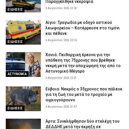
Παραγγέλθηκε νεκροψία
6 Αυγούστου 2026 22:30
ΕΙΔΗΣΕΙΣ
Αίγιο: Τραγωδία με οδηγό αστικού
λεωφορείου – Κατέρρευσε στο τιμόνι
και πέθανε
6 Αυγούστου 2026 22:16
ΕΙΔΗΣΕΙΣ
Χανιά: Πειθαρχική έρευνα για την
υπόθεση της 75χρονης που βρέθηκε
νεκρή μετά την αποχώρησή της από το
Αστυνομικό Μέγαρο
ΑΣΤΥΝΟΜΙΑ
6 Αυγούστου 2026 22:01
Εύβοια: Νεκρός ο 35χρονος που πάλευε
για τη ζωή του μετά το τροχαίο με
αγριογούρουνο
6 Αυγούστου 2026 21:47
ΕΙΔΗΣΕΙΣ
Άρτα: Συνελήφθησαν δύο στελέχη του
ΔΕΔΔΗΕ μετά την έκρηξη σε