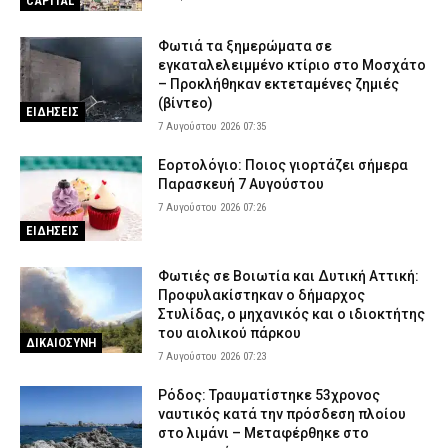
CAPITAL
Τραγωδία στην Ελασσόνα: Άνδρας εντοπίστηκε νεκρός στο
χωράφι του
Φωτιά τα ξημερώματα σε
εγκαταλελειμμένο κτίριο στο Μοσχάτο
6 Αυγούστου 2026 18:28
ΕΙΔΗΣΕΙΣ
– Προκλήθηκαν εκτεταμένες ζημιές
(βίντεο)
ΕΙΔΗΣΕΙΣ
7 Αυγούστου 2026 07:35
Εορτολόγιο: Ποιος γιορτάζει σήμερα
Παρασκευή 7 Αυγούστου
7 Αυγούστου 2026 07:26
ΕΙΔΗΣΕΙΣ
Φωτιές σε Βοιωτία και Δυτική Αττική:
Προφυλακίστηκαν ο δήμαρχος
Στυλίδας, ο μηχανικός και ο ιδιοκτήτης
του αιολικού πάρκου
ΔΙΚΑΙΟΣΥΝΗ
7 Αυγούστου 2026 07:23
Ρόδος: Τραυματίστηκε 53χρονος
ναυτικός κατά την πρόσδεση πλοίου
στο λιμάνι – Μεταφέρθηκε στο