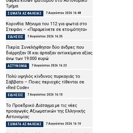
δωρεά ειδών ιματισμού στο Αστυνομικό
Τμήμα
7 Αυγούστου 2026 16:48
ΣΩΜΑΤΑ ΑΣΦΑΛΕΙΑΣ
Κορινθία: Μήνυμα του 112 για φωτιά στο
Στεφάνι – «Παραμείνετε σε ετοιμότητα»
7 Αυγούστου 2026 16:35
ΕΙΔΗΣΕΙΣ
Πιερία: Συνελήφθησαν δύο άνδρες που
διέρρηξαν ΙΧ και άρπαξαν αντικείμενα αξίας
άνω των 19.000 ευρώ
7 Αυγούστου 2026 16:23
ΑΣΤΥΝΟΜΙΑ
Πολύ υψηλός κίνδυνος πυρκαγιάς το
Σάββατο – Ποιες περιοχές τίθενται σε
«Red Code»
7 Αυγούστου 2026 16:10
ΕΙΔΗΣΕΙΣ
Το Προεδρικό Διάταγμα με τις νέες
προαγωγές Αξιωματικών της Ελληνικής
Αστυνομίας
7 Αυγούστου 2026 16:10
ΣΩΜΑΤΑ ΑΣΦΑΛΕΙΑΣ