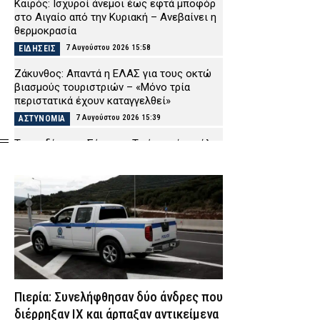
Καιρός: Ισχυροί άνεμοι έως εφτά μποφόρ
στο Αιγαίο από την Κυριακή – Ανεβαίνει η
θερμοκρασία
7 Αυγούστου 2026 15:58
ΕΙΔΗΣΕΙΣ
Ζάκυνθος: Απαντά η ΕΛΑΣ για τους οκτώ
βιασμούς τουριστριών – «Μόνο τρία
περιστατικά έχουν καταγγελθεί»
7 Αυγούστου 2026 15:39
ΑΣΤΥΝΟΜΙΑ
Τραγωδία στις Σέρρες: «Τα έχω χάσει όλα»
λέει συντετριμμένος ο πατέρας και
σύζυγος των θυμάτων του τροχαίου
7 Αυγούστου 2026 15:23
ΕΙΔΗΣΕΙΣ
Χαλκιδική: Επιχείρηση για τη διάσωση
τραυματισμένης γυναίκας σε δύσβατο
σημείο της Συκιάς
7 Αυγούστου 2026 15:06
ΕΙΔΗΣΕΙΣ
Κοζάνη: Τραυματίστηκε 24χρονος οδηγός
Πιερία: Συνελήφθησαν δύο άνδρες που
μετά από ανατροπή νταλίκας
διέρρηξαν ΙΧ και άρπαξαν αντικείμενα
7 Αυγούστου 2026 14:55
ΕΙΔΗΣΕΙΣ