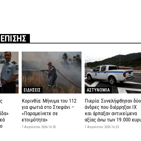
 ΕΠΙΣΗΣ
ΕΙΔΗΣΕΙΣ
ΑΣΤΥΝΟΜΙΑ
ος
Κορινθία: Μήνυμα του 112
Πιερία: Συνελήφθησαν δύ
για φωτιά στο Στεφάνι –
άνδρες που διέρρηξαν ΙΧ
ίδα»
«Παραμείνετε σε
και άρπαξαν αντικείμενα
εά
ετοιμότητα»
αξίας άνω των 19.000 ευρ
το
7 Αυγούστου 2026 16:35
7 Αυγούστου 2026 16:23