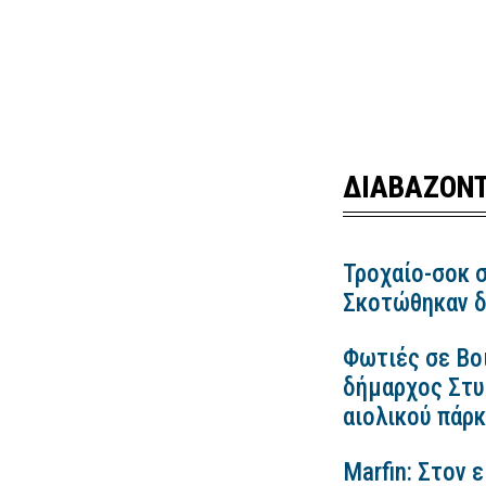
ΔΙΑΒΑΖΟΝΤ
Τροχαίο-σοκ σ
Σκοτώθηκαν δ
Φωτιές σε Βο
δήμαρχος Στυλ
αιολικού πάρ
Marfin: Στον 