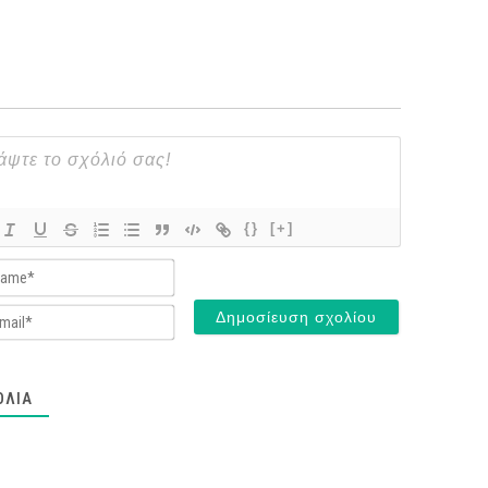
{}
[+]
Name*
Email*
ΌΛΙΑ