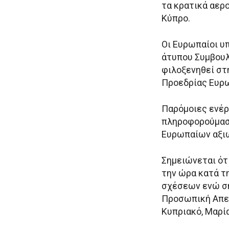
τα κρατικά αερ
Κύπρο.
Οι Ευρωπαίοι υ
άτυπου Συμβουλ
φιλοξενηθεί στ
Προεδρίας Ευρ
Παρόμοιες ενέρ
πληροφορούμαστ
Ευρωπαίων αξιω
Σημειώνεται ότ
την ώρα κατά τ
σχέσεων ενώ σή
Προσωπική Απεσ
Κυπριακό, Μαρία