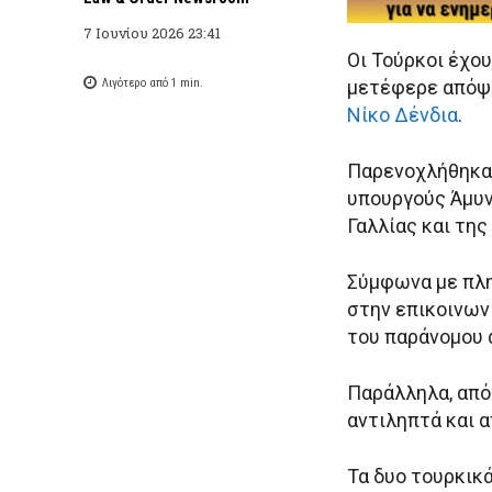
7 Ιουνίου 2026 23:41
Οι Τούρκοι έχο
Λιγότερο από 1
min.
μετέφερε απόψε
Νίκο Δένδια
.
Παρενοχλήθηκαν
υπουργούς Άμυ
Γαλλίας και της
Σύμφωνα με πλη
στην επικοινων
του παράνομου 
Παράλληλα, από 
αντιληπτά και α
Τα δυο τουρκικ