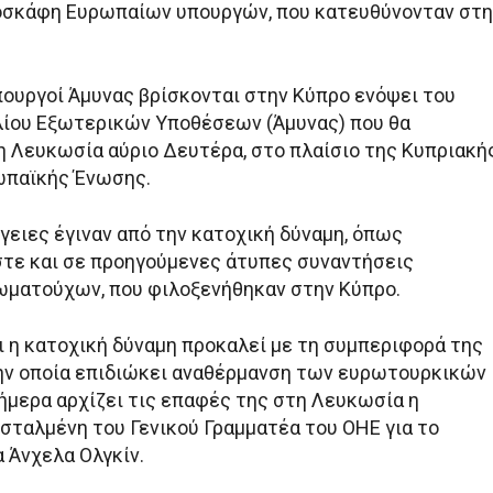
οσκάφη Ευρωπαίων υπουργών, που κατευθύνονταν στη
πουργοί Άμυνας βρίσκονται στην Κύπρο ενόψει του
ίου Εξωτερικών Υποθέσεων (Άμυνας) που θα
η Λευκωσία αύριο Δευτέρα, στο πλαίσιο της Κυπριακή
ωπαϊκής Ένωσης.
γειες έγιναν από την κατοχική δύναμη, όπως
ε και σε προηγούμενες άτυπες συναντήσεις
ματούχων, που φιλοξενήθηκαν στην Κύπρο.
ι η κατοχική δύναμη προκαλεί με τη συμπεριφορά της
ην οποία επιδιώκει αναθέρμανση των ευρωτουρκικών
μερα αρχίζει τις επαφές της στη Λευκωσία η
ταλμένη του Γενικού Γραμματέα του ΟΗΕ για το
 Άνχελα Ολγκίν.