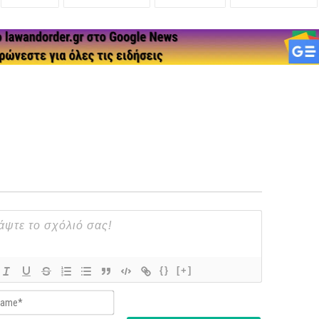
{}
[+]
Name*