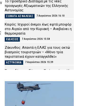
Το Προεδρικό Διάταγμα με τις νέες
ν
προαγωγές Αξιωματικών της Ελληνικής
Αστυνομίας
7 Αυγούστου 2026 16:10
ΣΩΜΑΤΑ ΑΣΦΑΛΕΙΑΣ
Καιρός: Ισχυροί άνεμοι έως εφτά μποφόρ
στο Αιγαίο από την Κυριακή – Ανεβαίνει η
ς
θερμοκρασία
7 Αυγούστου 2026 15:58
ΕΙΔΗΣΕΙΣ
Ζάκυνθος: Απαντά η ΕΛΑΣ για τους οκτώ
βιασμούς τουριστριών – «Μόνο τρία
περιστατικά έχουν καταγγελθεί»
7 Αυγούστου 2026 15:39
ΑΣΤΥΝΟΜΙΑ
Τραγωδία στις Σέρρες: «Τα έχω χάσει όλα»
λέει συντετριμμένος ο πατέρας και
σύζυγος των θυμάτων του τροχαίου
7 Αυγούστου 2026 15:23
ΕΙΔΗΣΕΙΣ
Χαλκιδική: Επιχείρηση για τη διάσωση
τραυματισμένης γυναίκας σε δύσβατο
σημείο της Συκιάς