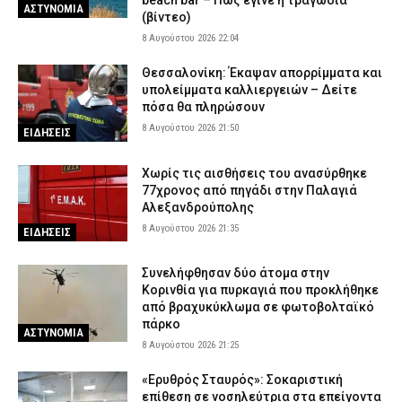
beach bar – Πώς έγινε η τραγωδία
ΑΣΤΥΝΟΜΙΑ
(βίντεο)
8 Αυγούστου 2026 22:04
Θεσσαλονίκη: Έκαψαν απορρίμματα και
υπολείμματα καλλιεργειών – Δείτε
πόσα θα πληρώσουν
8 Αυγούστου 2026 21:50
ΕΙΔΗΣΕΙΣ
Χωρίς τις αισθήσεις του ανασύρθηκε
77χρονος από πηγάδι στην Παλαγιά
Αλεξανδρούπολης
8 Αυγούστου 2026 21:35
ΕΙΔΗΣΕΙΣ
Συνελήφθησαν δύο άτομα στην
Κορινθία για πυρκαγιά που προκλήθηκε
από βραχυκύκλωμα σε φωτοβολταϊκό
πάρκο
ΑΣΤΥΝΟΜΙΑ
8 Αυγούστου 2026 21:25
«Ερυθρός Σταυρός»: Σοκαριστική
επίθεση σε νοσηλεύτρια στα επείγοντα