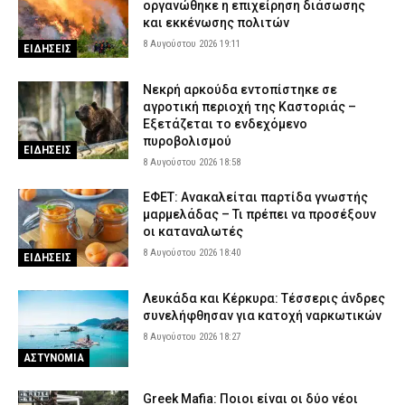
οργανώθηκε η επιχείρηση διάσωσης
και εκκένωσης πολιτών
8 Αυγούστου 2026 19:11
ΕΙΔΗΣΕΙΣ
Νεκρή αρκούδα εντοπίστηκε σε
αγροτική περιοχή της Καστοριάς –
Εξετάζεται το ενδεχόμενο
πυροβολισμού
ΕΙΔΗΣΕΙΣ
8 Αυγούστου 2026 18:58
ΕΦΕΤ: Ανακαλείται παρτίδα γνωστής
μαρμελάδας – Τι πρέπει να προσέξουν
οι καταναλωτές
8 Αυγούστου 2026 18:40
ΕΙΔΗΣΕΙΣ
Λευκάδα και Κέρκυρα: Τέσσερις άνδρες
συνελήφθησαν για κατοχή ναρκωτικών
8 Αυγούστου 2026 18:27
ΑΣΤΥΝΟΜΙΑ
Greek Mafia: Ποιοι είναι οι δύο νέοι