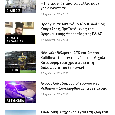
– Την τράβηξε από τα μαλλιά και τη
γρονθοκόπησε
ΕΙΔΗΣΕΙΣ
8 Αυγούστου 2026 21:12
Προήχθη σε Αστυνόμο Α΄ ο π. Αλέξιος
Κουρτέσης, Προϊστάμενος της
Θρησκευτικής Υπηρεσίας της ΕΛ.ΑΣ.
ΣΩΜΑΤΑ
8 Αυγούστου 2026 20:55
ΑΣΦΑΛΕΙΑΣ
Νέα Φιλαδέλφεια: ΑΕΚ και Athens
Kallithea τίμησαν τη μνήμη του Μιχάλη
Κατσουρή, τρία χρόνια μετά τη
δολοφονία του (εικόνες)
SPORTS
8 Αυγούστου 2026 20:37
Άγριος ξυλοδαρμός 51χρονου στο
Ρέθυμνο – Συνελήφθησαν πέντε άτομα
8 Αυγούστου 2026 20:25
ΑΣΤΥΝΟΜΙΑ
Χαλκιδική: 62χρονος έχασε τη ζωή του