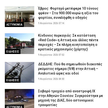
Σοβαρό τροχαίο στη Χαλκιδική: Στο «Παπαγεωργίου»
Έβρος: Φορτηγό μετέφερε 10 τόνους
δικυκλιστής μετά από σύγκρουση
φρέον – Στα 900.000 ευρώ η αξία του
φορτίου, συνελήφθη ο οδηγός
8 Αυγούστου 2026 16:14
ΕΙΔΗΣΕΙΣ
9 Αυγούστου 2026 07:14
ΑΣΤΥΝΟΜΙΑ
Φωτιά σε χαμηλή βλάστηση στη Σίνδο Θεσσαλονίκης – Ισχυρή
κινητοποίηση της Πυροσβεστικής
Κίνδυνος πυρκαγιάς: Σε κατάσταση
8 Αυγούστου 2026 16:01
ΕΙΔΗΣΕΙΣ
«Red Code» η Αττική και άλλες πέντε
περιοχές – Σε πλήρη κινητοποίηση ο
Λευκάδα: Συνελήφθη 58χρονος μετά την καταγγελία της
κρατικός μηχανισμός (χάρτης)
συντρόφου του για ενδοοικογενειακή βία
ΕΙΔΗΣΕΙΣ
9 Αυγούστου 2026 07:02
8 Αυγούστου 2026 15:48
ΑΣΤΥΝΟΜΙΑ
ΔΕΔΔΗΕ: Πού θα σημειωθούν διακοπές
Κέρκυρα: Απαγορεύτηκε ο απόπλους πλοίου με 26 επιβάτες
ρεύματος σήμερα (9/8) στην Αττική –
λόγω μηχανικής βλάβης
Αναλυτικά ώρες και οδοί
8 Αυγούστου 2026 15:32
ΕΙΔΗΣΕΙΣ
9 Αυγούστου 2026 04:00
ΕΙΔΗΣΕΙΣ
Λυκαβηττός: Σε 57χρονη που αγνοούνταν ανήκει η σορός – Από
πτώση ο θάνατός της
Σοβαρό τροχαίο από αναστροφή ΙΧ
8 Αυγούστου 2026 15:17
ΑΣΤΥΝΟΜΙΑ
στην Αθηνών-Σουνίου: Συγκρούστηκε με
μηχανή της ΔΙΑΣ, δύο αστυνομικοί
τραυματίες
ΑΣΤΥΝΟΜΙΑ