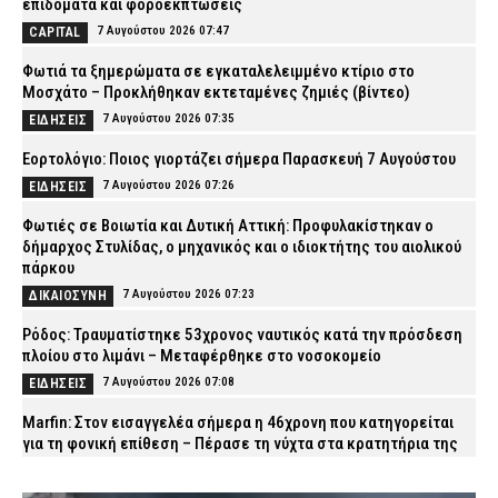
επιδόματα και φοροεκπτώσεις
7 Αυγούστου 2026 07:47
CAPITAL
Φωτιά τα ξημερώματα σε εγκαταλελειμμένο κτίριο στο
Μοσχάτο – Προκλήθηκαν εκτεταμένες ζημιές (βίντεο)
7 Αυγούστου 2026 07:35
ΕΙΔΗΣΕΙΣ
Εορτολόγιο: Ποιος γιορτάζει σήμερα Παρασκευή 7 Αυγούστου
7 Αυγούστου 2026 07:26
ΕΙΔΗΣΕΙΣ
Φωτιές σε Βοιωτία και Δυτική Αττική: Προφυλακίστηκαν ο
δήμαρχος Στυλίδας, ο μηχανικός και ο ιδιοκτήτης του αιολικού
πάρκου
7 Αυγούστου 2026 07:23
ΔΙΚΑΙΟΣΥΝΗ
Ρόδος: Τραυματίστηκε 53χρονος ναυτικός κατά την πρόσδεση
πλοίου στο λιμάνι – Μεταφέρθηκε στο νοσοκομείο
7 Αυγούστου 2026 07:08
ΕΙΔΗΣΕΙΣ
Marfin: Στον εισαγγελέα σήμερα η 46χρονη που κατηγορείται
για τη φονική επίθεση – Πέρασε τη νύχτα στα κρατητήρια της
ΓΑΔΑ (βίντεο)
7 Αυγούστου 2026 07:01
ΔΙΚΑΙΟΣΥΝΗ