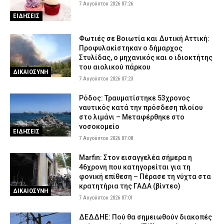
7 Αυγούστου 2026 07:26
ΕΙΔΗΣΕΙΣ
Φωτιές σε Βοιωτία και Δυτική Αττική:
Προφυλακίστηκαν ο δήμαρχος
Στυλίδας, ο μηχανικός και ο ιδιοκτήτης
του αιολικού πάρκου
ΔΙΚΑΙΟΣΥΝΗ
7 Αυγούστου 2026 07:23
Ρόδος: Τραυματίστηκε 53χρονος
ναυτικός κατά την πρόσδεση πλοίου
στο λιμάνι – Μεταφέρθηκε στο
νοσοκομείο
ΕΙΔΗΣΕΙΣ
7 Αυγούστου 2026 07:08
Marfin: Στον εισαγγελέα σήμερα η
46χρονη που κατηγορείται για τη
φονική επίθεση – Πέρασε τη νύχτα στα
κρατητήρια της ΓΑΔΑ (βίντεο)
ΔΙΚΑΙΟΣΥΝΗ
7 Αυγούστου 2026 07:01
ΔΕΔΔΗΕ: Πού θα σημειωθούν διακοπές