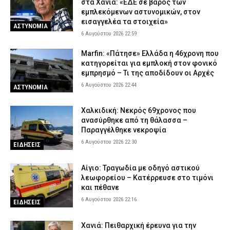
στα Χανιά: «ΕΔΕ σε βάρος των
εμπλεκόμενων αστυνομικών, στον
εισαγγελέα τα στοιχεία»
ΑΣΤΥΝΟΜΙΑ
6 Αυγούστου 2026 22:59
Marfin: «Πάτησε» Ελλάδα η 46χρονη που
κατηγορείται για εμπλοκή στον φονικό
εμπρησμό – Τι της αποδίδουν οι Αρχές
6 Αυγούστου 2026 22:44
ΑΣΤΥΝΟΜΙΑ
Χαλκιδική: Νεκρός 69χρονος που
ανασύρθηκε από τη θάλασσα –
Παραγγέλθηκε νεκροψία
6 Αυγούστου 2026 22:30
ΕΙΔΗΣΕΙΣ
Αίγιο: Τραγωδία με οδηγό αστικού
λεωφορείου – Κατέρρευσε στο τιμόνι
και πέθανε
6 Αυγούστου 2026 22:16
ΕΙΔΗΣΕΙΣ
Χανιά: Πειθαρχική έρευνα για την