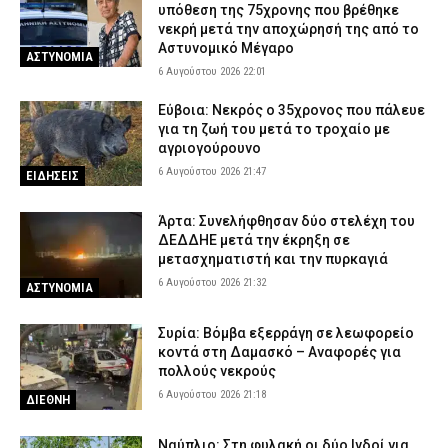
υπόθεση της 75χρονης που βρέθηκε
νεκρή μετά την αποχώρησή της από το
Αστυνομικό Μέγαρο
ΑΣΤΥΝΟΜΙΑ
6 Αυγούστου 2026 22:01
Εύβοια: Νεκρός ο 35χρονος που πάλευε
για τη ζωή του μετά το τροχαίο με
αγριογούρουνο
6 Αυγούστου 2026 21:47
ΕΙΔΗΣΕΙΣ
Άρτα: Συνελήφθησαν δύο στελέχη του
ΔΕΔΔΗΕ μετά την έκρηξη σε
μετασχηματιστή και την πυρκαγιά
6 Αυγούστου 2026 21:32
ΑΣΤΥΝΟΜΙΑ
Συρία: Βόμβα εξερράγη σε λεωφορείο
κοντά στη Δαμασκό – Αναφορές για
πολλούς νεκρούς
6 Αυγούστου 2026 21:18
ΔΙΕΘΝΗ
Ναύπλιο: Στη φυλακή οι δύο Ινδοί για