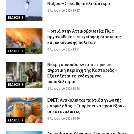
Νάξου – Σηκώθηκε ελικόπτερο
8 Αυγούστου 2026 19:27
ΕΙΔΗΣΕΙΣ
Φωτιά στην Αττικοβοιωτία: Πώς
οργανώθηκε η επιχείρηση διάσωσης
και εκκένωσης πολιτών
8 Αυγούστου 2026 19:11
ΕΙΔΗΣΕΙΣ
Νεκρή αρκούδα εντοπίστηκε σε
αγροτική περιοχή της Καστοριάς –
Εξετάζεται το ενδεχόμενο
πυροβολισμού
ΕΙΔΗΣΕΙΣ
8 Αυγούστου 2026 18:58
ΕΦΕΤ: Ανακαλείται παρτίδα γνωστής
μαρμελάδας – Τι πρέπει να προσέξουν
οι καταναλωτές
8 Αυγούστου 2026 18:40
ΕΙΔΗΣΕΙΣ
Λευκάδα και Κέρκυρα: Τέσσερις άνδρες