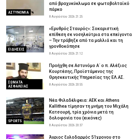
από βραχυκύκλωμα σε φωτοβολταϊκό
πάρκο
ΑΣΤΥΝΟΜΙΑ
8 Αυγούστου 2026 21:25
«Ερυθρός Σταυρός»: Σοκαριστική
επίθεση σε νοσηλεύτρια στα επείγοντα
– Την τράβηξε από τα μαλλιά και τη
γρονθοκόπησε
ΕΙΔΗΣΕΙΣ
8 Αυγούστου 2026 21:12
Προήχθη σε Αστυνόμο Α΄ ο π. Αλέξιος
Κουρτέσης, Προϊστάμενος της
Θρησκευτικής Υπηρεσίας της ΕΛ.ΑΣ.
ΣΩΜΑΤΑ
8 Αυγούστου 2026 20:55
ΑΣΦΑΛΕΙΑΣ
Νέα Φιλαδέλφεια: ΑΕΚ και Athens
Kallithea τίμησαν τη μνήμη του Μιχάλη
Κατσουρή, τρία χρόνια μετά τη
δολοφονία του (εικόνες)
SPORTS
8 Αυγούστου 2026 20:37
Άγριος ξυλοδαρμός 51χρονου στο