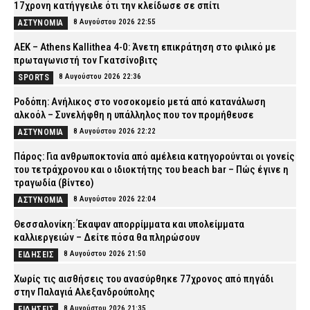
17χρονη κατήγγειλε ότι την κλείδωσε σε σπίτι
8 Αυγούστου 2026 22:55
ΑΣΤΥΝΟΜΙΑ
ΑΕΚ – Athens Kallithea 4-0: Άνετη επικράτηση στο φιλικό με
πρωταγωνιστή τον Γκατσίνοβιτς
8 Αυγούστου 2026 22:36
SPORTS
Ροδόπη: Ανήλικος στο νοσοκομείο μετά από κατανάλωση
αλκοόλ – Συνελήφθη η υπάλληλος που τον προμήθευσε
8 Αυγούστου 2026 22:22
ΑΣΤΥΝΟΜΙΑ
Πάρος: Για ανθρωποκτονία από αμέλεια κατηγορούνται οι γονείς
του τετράχρονου και ο ιδιοκτήτης του beach bar – Πώς έγινε η
τραγωδία (βίντεο)
8 Αυγούστου 2026 22:04
ΑΣΤΥΝΟΜΙΑ
Θεσσαλονίκη: Έκαψαν απορρίμματα και υπολείμματα
καλλιεργειών – Δείτε πόσα θα πληρώσουν
8 Αυγούστου 2026 21:50
ΕΙΔΗΣΕΙΣ
Χωρίς τις αισθήσεις του ανασύρθηκε 77χρονος από πηγάδι
στην Παλαγιά Αλεξανδρούπολης
8 Αυγούστου 2026 21:35
ΕΙΔΗΣΕΙΣ