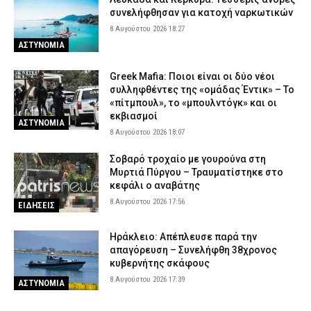
συνελήφθησαν για κατοχή ναρκωτικών
8 Αυγούστου 2026 18:27
ΑΣΤΥΝΟΜΙΑ
Greek Mafia: Ποιοι είναι οι δύο νέοι
συλληφθέντες της «ομάδας Έντικ» – Το
«πίτμπουλ», το «μπουλντόγκ» και οι
εκβιασμοί
ΑΣΤΥΝΟΜΙΑ
8 Αυγούστου 2026 18:07
Σοβαρό τροχαίο με γουρούνα στη
Μυρτιά Πύργου – Τραυματίστηκε στο
κεφάλι ο αναβάτης
8 Αυγούστου 2026 17:56
ΕΙΔΗΣΕΙΣ
Ηράκλειο: Απέπλευσε παρά την
απαγόρευση – Συνελήφθη 38χρονος
κυβερνήτης σκάφους
8 Αυγούστου 2026 17:39
ΑΣΤΥΝΟΜΙΑ