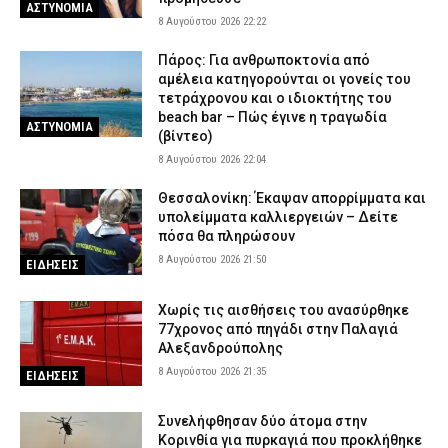
ΑΣΤΥΝΟΜΙΑ
8 Αυγούστου 2026 22:22
Πάρος: Για ανθρωποκτονία από
αμέλεια κατηγορούνται οι γονείς του
τετράχρονου και ο ιδιοκτήτης του
beach bar – Πώς έγινε η τραγωδία
ΑΣΤΥΝΟΜΙΑ
(βίντεο)
8 Αυγούστου 2026 22:04
Θεσσαλονίκη: Έκαψαν απορρίμματα και
υπολείμματα καλλιεργειών – Δείτε
πόσα θα πληρώσουν
8 Αυγούστου 2026 21:50
ΕΙΔΗΣΕΙΣ
Χωρίς τις αισθήσεις του ανασύρθηκε
77χρονος από πηγάδι στην Παλαγιά
Αλεξανδρούπολης
8 Αυγούστου 2026 21:35
ΕΙΔΗΣΕΙΣ
Συνελήφθησαν δύο άτομα στην
Κορινθία για πυρκαγιά που προκλήθηκε