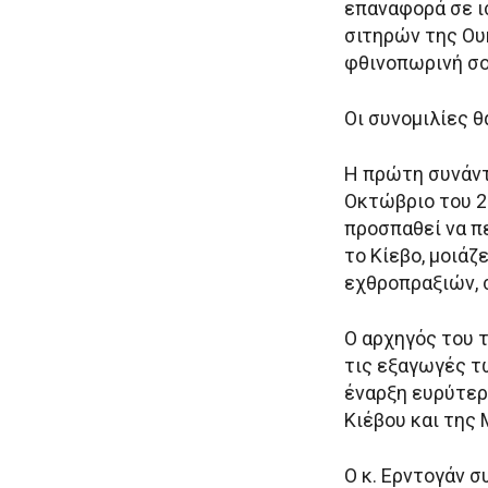
επαναφορά σε ι
σιτηρών της Ου
φθινοπωρινή σο
Οι συνομιλίες θ
Η πρώτη συνάντη
Οκτώβριο του 2
προσπαθεί να π
το Κίεβο, μοιάζ
εχθροπραξιών, 
Ο αρχηγός του τ
τις εξαγωγές τ
έναρξη ευρύτερ
Κιέβου και της
Ο κ. Ερντογάν 