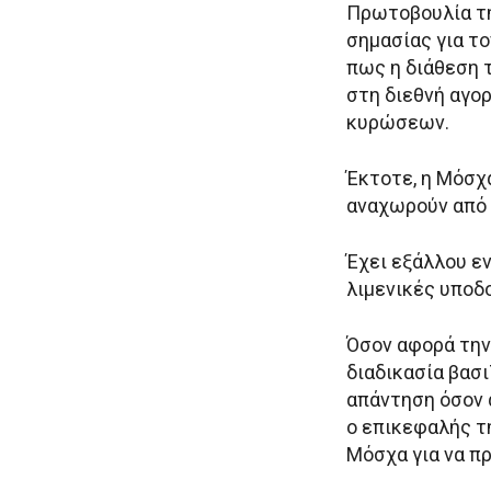
Πρωτοβουλία τη
σημασίας για τ
πως η διάθεση 
στη διεθνή αγορ
κυρώσεων.
Έκτοτε, η Μόσχ
αναχωρούν από 
Έχει εξάλλου ε
λιμενικές υποδ
Όσον αφορά την
διαδικασία βασ
απάντηση όσον 
ο επικεφαλής τ
Μόσχα για να π