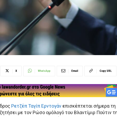
X
WhatsApp
Email
Copy URL
εδρος
Ρετζέπ Ταγίπ Ερντογάν
επισκέπτεται σήμερα τη
υζητήσει με τον Ρώσο ομόλογό του Βλαντίμιρ Πούτιν τ