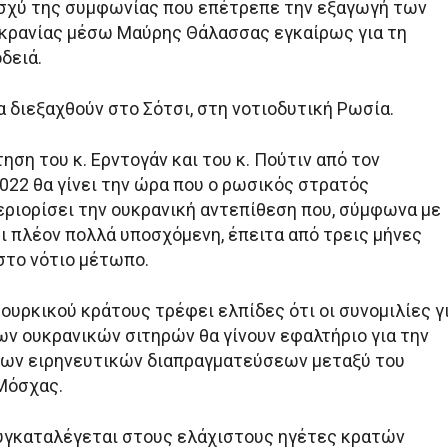
σχύ της συμφωνίας που επέτρεπε την εξαγωγή των
κρανίας μέσω Μαύρης Θάλασσας εγκαίρως για τη
δειά.
α διεξαχθούν στο Σότσι, στη νοτιοδυτική Ρωσία.
ση του κ. Ερντογάν και του κ. Πούτιν από τον
022 θα γίνει την ώρα που ο ρωσικός στρατός
εριορίσει την ουκρανική αντεπίθεση που, σύμφωνα με
ει πλέον πολλά υποσχόμενη, έπειτα από τρεις μήνες
στο νότιο μέτωπο.
ουρκικού κράτους τρέφει ελπίδες ότι οι συνομιλίες γ
ων ουκρανικών σιτηρών θα γίνουν εφαλτήριο για την
ων ειρηνευτικών διαπραγματεύσεων μεταξύ του
 Μόσχας.
συγκαταλέγεται στους ελάχιστους ηγέτες κρατών