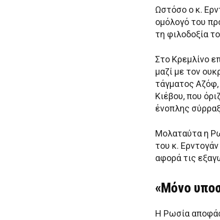
Ωστόσο ο κ. Ερ
ομόλογό του πρ
τη φιλοδοξία το
Στο Κρεμλίνο ε
μαζί με τον ου
τάγματος Αζόφ,
Κιέβου, που όρ
ένοπλης σύρραξ
Μολαταύτα η Ρω
του κ. Ερντογά
αφορά τις εξαγ
«Μόνο υποσ
Η Ρωσία αποφάσ