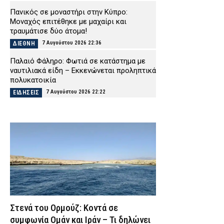
Πανικός σε μοναστήρι στην Κύπρο:
Μοναχός επιτέθηκε με μαχαίρι και
τραυμάτισε δύο άτομα!
7 Αυγούστου 2026 22:36
ΔΙΕΘΝΗ
Παλαιό Φάληρο: Φωτιά σε κατάστημα με
ναυτιλιακά είδη – Εκκενώνεται προληπτικά
πολυκατοικία
7 Αυγούστου 2026 22:22
ΕΙΔΗΣΕΙΣ
Νέα Αγχίαλος: Σάτυρος αυνανιζόταν
κοιτώντας την 13χρονη γειτόνισσά του –
Καταδικάστηκε σε φυλάκιση
7 Αυγούστου 2026 22:07
ΔΙΚΑΙΟΣΥΝΗ
Σκιάθος: «Με ξυλοκόπησαν και με άφησαν
αιμόφυρτο στο δρόμο» – Άγριος καβγάς με
λοστάρια, μαχαίρια και σφυριά
7 Αυγούστου 2026 21:53
ΔΙΚΑΙΟΣΥΝΗ
Στενά του Ορμούζ: Κοντά σε
Εξαφάνιση 15χρονου στην Αθήνα: Τι
αναφέρει το «Χαμόγελο του Παιδιού»
συμφωνία Ομάν και Ιράν – Τι δηλώνει