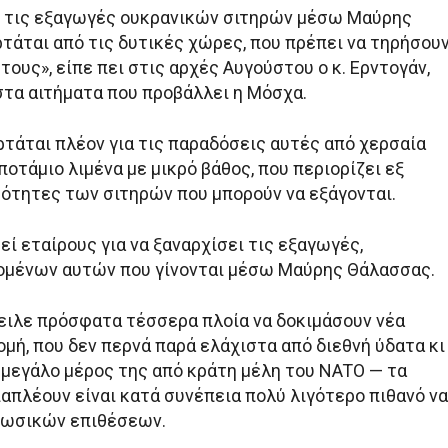
 τις εξαγωγές ουκρανικών σιτηρών μέσω Μαύρης
τάται από τις δυτικές χώρες, που πρέπει να τηρήσου
τους», είπε πει στις αρχές Αυγούστου ο κ. Ερντογάν,
τα αιτήματα που προβάλλει η Μόσχα.
ρτάται πλέον για τις παραδόσεις αυτές από χερσαία
ποτάμιο λιμένα με μικρό βάθος, που περιορίζει εξ
σότητες των σιτηρών που μπορούν να εξάγονται.
εί εταίρους για να ξαναρχίσει τις εξαγωγές,
ομένων αυτών που γίνονται μέσω Μαύρης Θάλασσας.
ειλε πρόσφατα τέσσερα πλοία να δοκιμάσουν νέα
μή, που δεν περνά παρά ελάχιστα από διεθνή ύδατα κι
 μεγάλο μέρος της από κράτη μέλη του NATO — τα
απλέουν είναι κατά συνέπεια πολύ λιγότερο πιθανό να
ρωσικών επιθέσεων.