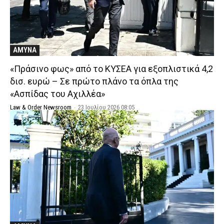
ΑΜΥΝΑ
«Πράσινο φως» από το ΚΥΣΕΑ για εξοπλιστικά 4,2
δισ. ευρώ – Σε πρώτο πλάνο τα όπλα της
«Ασπίδας του Αχιλλέα»
Law & Order Newsroom
-
23 Ιουλίου 2026 08:05