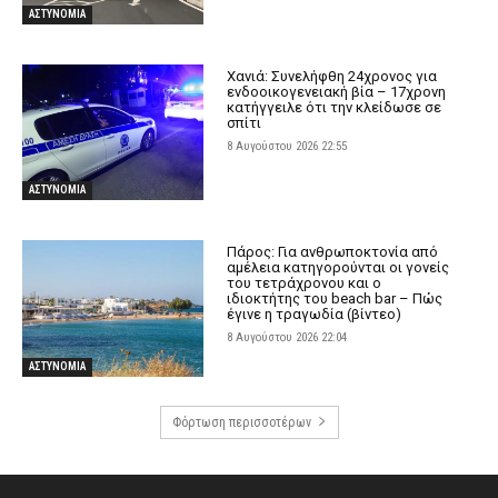
ΑΣΤΥΝΟΜΙΑ
Χανιά: Συνελήφθη 24χρονος για
ενδοοικογενειακή βία – 17χρονη
κατήγγειλε ότι την κλείδωσε σε
σπίτι
8 Αυγούστου 2026 22:55
ΑΣΤΥΝΟΜΙΑ
Πάρος: Για ανθρωποκτονία από
αμέλεια κατηγορούνται οι γονείς
του τετράχρονου και ο
ιδιοκτήτης του beach bar – Πώς
έγινε η τραγωδία (βίντεο)
8 Αυγούστου 2026 22:04
ΑΣΤΥΝΟΜΙΑ
Φόρτωση περισσοτέρων