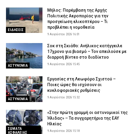
Μήλος: Παρέμβαση της Αρχής
Πολιτικής Αεροπορίας για την
προσγείωση ελικοπτέρου – Τι
προβλέπει η νομοθεσία
ΕΙΔΗΣΕΙΣ
9 Αυγούστου 2026 16:01
Σοκ στη Σκιάθο: Ανήλικος κατήγγειλε
17χρονο για βιασμό – Τον απειλούσε με
διαρροή βίντεο στο διαδίκτυο
9 Αυγούστου 2026 15:45
ΑΣΤΥΝΟΜΙΑ
Εργασίες στη Λεωφόρο Σχιστού –
Ποιες ώρες θα ισχύσουν οι
κυκλοφοριακές ρυθμίσεις
9 Αυγούστου 2026 15:32
ΑΣΤΥΝΟΜΙΑ
«Στην πρώτη γραμμή οι αστυνομικοί της
Ήλιδας» – Τα συγχαρητήρια της ΕΑΥ
Ηλείας
ΣΩΜΑΤΑ
9 Αυγούστου 2026 15:18
ΑΣΦΑΛΕΙΑΣ