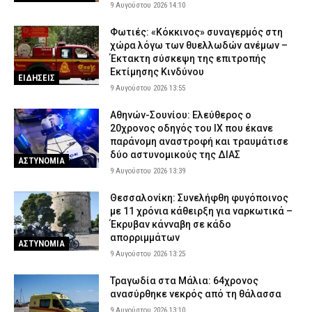
9 Αυγούστου 2026 14:10
Φωτιές: «Κόκκινος» συναγερμός στη
χώρα λόγω των θυελλωδών ανέμων –
Έκτακτη σύσκεψη της επιτροπής
Εκτίμησης Κινδύνου
ΕΙΔΗΣΕΙΣ
9 Αυγούστου 2026 13:55
Αθηνών-Σουνίου: Ελεύθερος ο
20χρονος οδηγός του ΙΧ που έκανε
παράνομη αναστροφή και τραυμάτισε
δύο αστυνομικούς της ΔΙΑΣ
ΑΣΤΥΝΟΜΙΑ
9 Αυγούστου 2026 13:39
Θεσσαλονίκη: Συνελήφθη φυγόποινος
με 11 χρόνια κάθειρξη για ναρκωτικά –
Έκρυβαν κάνναβη σε κάδο
απορριμμάτων
ΑΣΤΥΝΟΜΙΑ
9 Αυγούστου 2026 13:25
Τραγωδία στα Μάλια: 64χρονος
ανασύρθηκε νεκρός από τη θάλασσα
9 Αυγούστου 2026 13:10