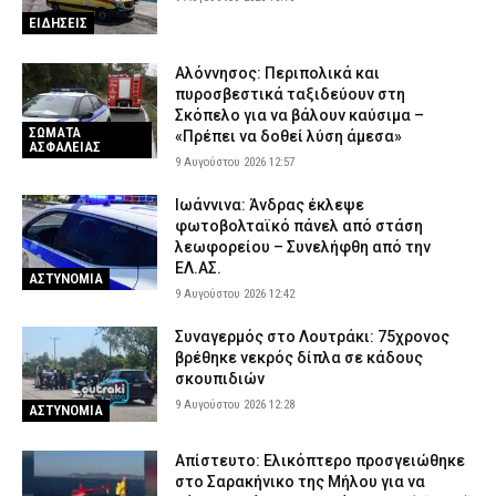
ΕΙΔΗΣΕΙΣ
Αλόννησος: Περιπολικά και
πυροσβεστικά ταξιδεύουν στη
Σκόπελο για να βάλουν καύσιμα –
ΣΩΜΑΤΑ
«Πρέπει να δοθεί λύση άμεσα»
ΑΣΦΑΛΕΙΑΣ
9 Αυγούστου 2026 12:57
Ιωάννινα: Άνδρας έκλεψε
φωτοβολταϊκό πάνελ από στάση
λεωφορείου – Συνελήφθη από την
ΕΛ.ΑΣ.
ΑΣΤΥΝΟΜΙΑ
9 Αυγούστου 2026 12:42
Συναγερμός στο Λουτράκι: 75χρονος
βρέθηκε νεκρός δίπλα σε κάδους
σκουπιδιών
9 Αυγούστου 2026 12:28
ΑΣΤΥΝΟΜΙΑ
Απίστευτο: Ελικόπτερο προσγειώθηκε
στο Σαρακήνικο της Μήλου για να