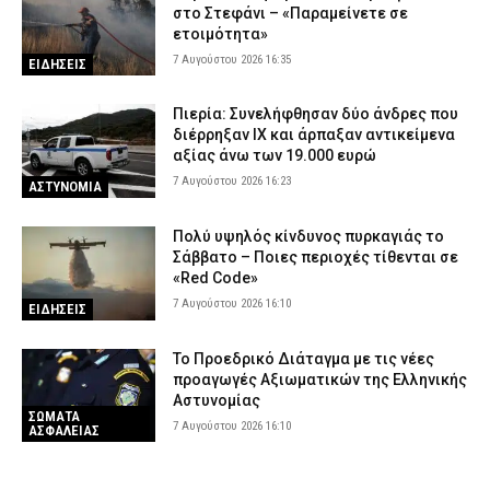
στο Στεφάνι – «Παραμείνετε σε
ετοιμότητα»
7 Αυγούστου 2026 16:35
ΕΙΔΗΣΕΙΣ
Πιερία: Συνελήφθησαν δύο άνδρες που
διέρρηξαν ΙΧ και άρπαξαν αντικείμενα
αξίας άνω των 19.000 ευρώ
7 Αυγούστου 2026 16:23
ΑΣΤΥΝΟΜΙΑ
Πολύ υψηλός κίνδυνος πυρκαγιάς το
Σάββατο – Ποιες περιοχές τίθενται σε
«Red Code»
7 Αυγούστου 2026 16:10
ΕΙΔΗΣΕΙΣ
Το Προεδρικό Διάταγμα με τις νέες
προαγωγές Αξιωματικών της Ελληνικής
Αστυνομίας
ΣΩΜΑΤΑ
7 Αυγούστου 2026 16:10
ΑΣΦΑΛΕΙΑΣ