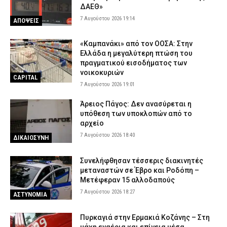
ΔΑΕΘ»
7 Αυγούστου 2026 19:14
ΑΠΟΨΕΙΣ
«Καμπανάκι» από τον ΟΟΣΑ: Στην
Ελλάδα η μεγαλύτερη πτώση του
πραγματικού εισοδήματος των
νοικοκυριών
CAPITAL
7 Αυγούστου 2026 19:01
Άρειος Πάγος: Δεν ανασύρεται η
υπόθεση των υποκλοπών από το
αρχείο
7 Αυγούστου 2026 18:40
ΔΙΚΑΙΟΣΥΝΗ
Συνελήφθησαν τέσσερις διακινητές
μεταναστών σε Έβρο και Ροδόπη –
Μετέφεραν 15 αλλοδαπούς
7 Αυγούστου 2026 18:27
ΑΣΤΥΝΟΜΙΑ
Πυρκαγιά στην Ερμακιά Κοζάνης – Στη
μάχη εναέρια και επίγεια μέσα