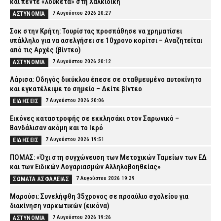
και πέντε «λουκέτα» στη Χαλκιδική
7 Αυγούστου 2026 20:27
ΑΣΤΥΝΟΜΙΑ
Σοκ στην Κρήτη: Τουρίστας προσπάθησε να χρηματίσει
υπάλληλο για να ασελγήσει σε 10χρονο κορίτσι – Αναζητείται
από τις Αρχές (βίντεο)
7 Αυγούστου 2026 20:12
ΑΣΤΥΝΟΜΙΑ
Λάρισα: Οδηγός δικύκλου έπεσε σε σταθμευμένο αυτοκίνητο
και εγκατέλειψε το σημείο – Δείτε βίντεο
7 Αυγούστου 2026 20:06
ΕΙΔΗΣΕΙΣ
Εικόνες καταστροφής σε εκκλησάκι στον Σαρωνικό –
Βανδάλισαν ακόμη και το Ιερό
7 Αυγούστου 2026 19:51
ΕΙΔΗΣΕΙΣ
ΠΟΜΑΣ: «Όχι στη συγχώνευση των Μετοχικών Ταμείων των ΕΔ
και των Ειδικών Λογαριασμών Αλληλοβοηθείας»
7 Αυγούστου 2026 19:39
ΣΩΜΑΤΑ ΑΣΦΑΛΕΙΑΣ
Μαρούσι: Συνελήφθη 35χρονος σε προαύλιο σχολείου για
διακίνηση ναρκωτικών (εικόνα)
7 Αυγούστου 2026 19:26
ΑΣΤΥΝΟΜΙΑ