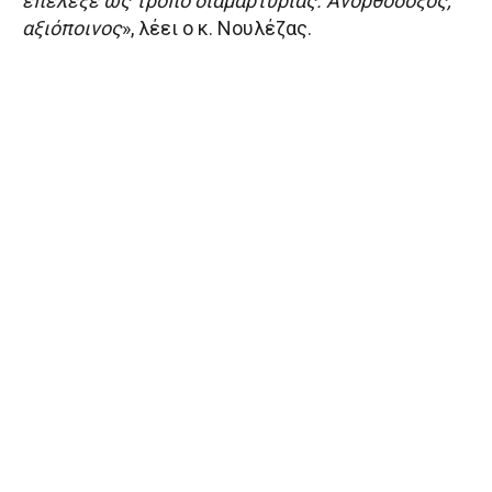
επέλεξε ως τρόπο διαμαρτυρίας. Ανορθόδοξος,
αξιόποινος
», λέει ο κ. Νουλέζας.