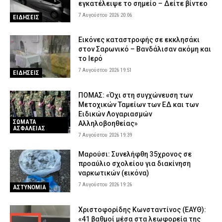
εγκατέλειψε το σημείο – Δείτε βίντεο
7 Αυγούστου 2026 20:06
ΕΙΔΗΣΕΙΣ
Εικόνες καταστροφής σε εκκλησάκι
στον Σαρωνικό – Βανδάλισαν ακόμη και
το Ιερό
7 Αυγούστου 2026 19:51
ΕΙΔΗΣΕΙΣ
ΠΟΜΑΣ: «Όχι στη συγχώνευση των
Μετοχικών Ταμείων των ΕΔ και των
Ειδικών Λογαριασμών
ΣΩΜΑΤΑ
Αλληλοβοηθείας»
ΑΣΦΑΛΕΙΑΣ
7 Αυγούστου 2026 19:39
Μαρούσι: Συνελήφθη 35χρονος σε
προαύλιο σχολείου για διακίνηση
ναρκωτικών (εικόνα)
7 Αυγούστου 2026 19:26
ΑΣΤΥΝΟΜΙΑ
Χριστοφορίδης Κωνσταντίνος (ΕΑΥΘ):
«41 βαθμοί μέσα στα λεωφορεία της