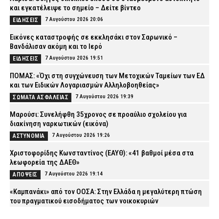
και εγκατέλειψε το σημείο – Δείτε βίντεο
7 Αυγούστου 2026 20:06
ΕΙΔΗΣΕΙΣ
Εικόνες καταστροφής σε εκκλησάκι στον Σαρωνικό –
Βανδάλισαν ακόμη και το Ιερό
7 Αυγούστου 2026 19:51
ΕΙΔΗΣΕΙΣ
ΠΟΜΑΣ: «Όχι στη συγχώνευση των Μετοχικών Ταμείων των ΕΔ
και των Ειδικών Λογαριασμών Αλληλοβοηθείας»
7 Αυγούστου 2026 19:39
ΣΩΜΑΤΑ ΑΣΦΑΛΕΙΑΣ
Μαρούσι: Συνελήφθη 35χρονος σε προαύλιο σχολείου για
διακίνηση ναρκωτικών (εικόνα)
7 Αυγούστου 2026 19:26
ΑΣΤΥΝΟΜΙΑ
Χριστοφορίδης Κωνσταντίνος (ΕΑΥΘ): «41 βαθμοί μέσα στα
λεωφορεία της ΔΑΕΘ»
7 Αυγούστου 2026 19:14
ΑΠΟΨΕΙΣ
«Καμπανάκι» από τον ΟΟΣΑ: Στην Ελλάδα η μεγαλύτερη πτώση
του πραγματικού εισοδήματος των νοικοκυριών
7 Αυγούστου 2026 19:01
CAPITAL