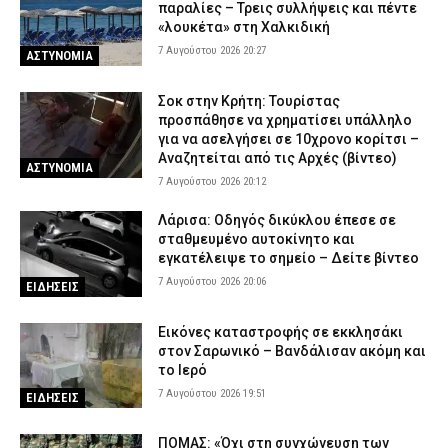
σορό του πατέρα του σε καταψύκτη
παραλίες – Τρεις συλλήψεις και πέντε
«λουκέτα» στη Χαλκιδική
7 Αυγούστου 2026 14:04
ΔΙΚΑΙΟΣΥΝΗ
7 Αυγούστου 2026 20:27
ΑΣΤΥΝΟΜΙΑ
Αττική και Βοιωτία: Πάνω από 110.000 στρέμματα έγιναν
στάχτη σε τέσσερις ημέρες – Τι αποκαλύπτει η ανάλυση των
Σοκ στην Κρήτη: Τουρίστας
ειδικών
προσπάθησε να χρηματίσει υπάλληλο
7 Αυγούστου 2026 14:00
ΕΙΔΗΣΕΙΣ
για να ασελγήσει σε 10χρονο κορίτσι –
Αναζητείται από τις Αρχές (βίντεο)
Ρέθυμνο: Εξιχνιάστηκαν δύο εμπρησμοί στον Μυλοπόταμο –
ΑΣΤΥΝΟΜΙΑ
7 Αυγούστου 2026 20:12
Δικογραφία σε βάρος δύο ανδρών
7 Αυγούστου 2026 13:50
ΑΣΤΥΝΟΜΙΑ
Λάρισα: Οδηγός δικύκλου έπεσε σε
σταθμευμένο αυτοκίνητο και
Μύκονος: Συνελήφθη 56χρονος στο αεροδρόμιο με 2.280
εγκατέλειψε το σημείο – Δείτε βίντεο
πακέτα λαθραίων τσιγάρων – Δείτε εικόνες
7 Αυγούστου 2026 20:06
ΕΙΔΗΣΕΙΣ
7 Αυγούστου 2026 13:38
ΑΣΤΥΝΟΜΙΑ
Εικόνες καταστροφής σε εκκλησάκι
στον Σαρωνικό – Βανδάλισαν ακόμη και
το Ιερό
7 Αυγούστου 2026 19:51
ΕΙΔΗΣΕΙΣ
ΠΟΜΑΣ: «Όχι στη συγχώνευση των