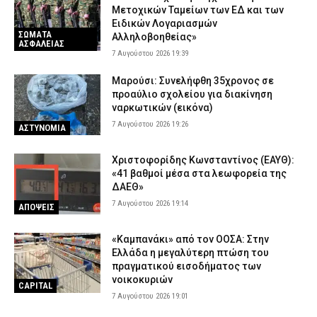
Μετοχικών Ταμείων των ΕΔ και των
Ειδικών Λογαριασμών
ΣΩΜΑΤΑ
Αλληλοβοηθείας»
ΑΣΦΑΛΕΙΑΣ
7 Αυγούστου 2026 19:39
Μαρούσι: Συνελήφθη 35χρονος σε
προαύλιο σχολείου για διακίνηση
ναρκωτικών (εικόνα)
7 Αυγούστου 2026 19:26
ΑΣΤΥΝΟΜΙΑ
Χριστοφορίδης Κωνσταντίνος (ΕΑΥΘ):
«41 βαθμοί μέσα στα λεωφορεία της
ΔΑΕΘ»
7 Αυγούστου 2026 19:14
ΑΠΟΨΕΙΣ
«Καμπανάκι» από τον ΟΟΣΑ: Στην
Ελλάδα η μεγαλύτερη πτώση του
πραγματικού εισοδήματος των
νοικοκυριών
CAPITAL
7 Αυγούστου 2026 19:01