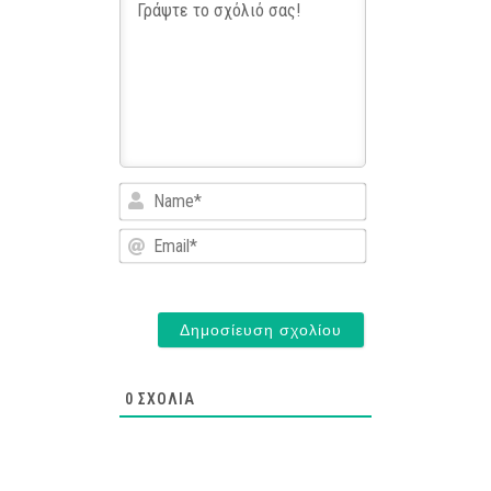
Name*
Email*
0
ΣΧΌΛΙΑ