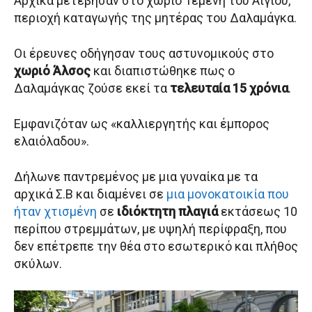
Αρχικά μετέβησαν στο χωριό Τεμένη του Αιγίου,
περιοχή καταγωγής της μητέρας του Δαλαμάγκα.
Οι έρευνες οδήγησαν τους αστυνομικούς στο
χωριό Άλσος
και διαπιστώθηκε πως ο
Δαλαμάγκας ζούσε εκεί τα
τελευταία 15 χρόνια
.
Εμφανιζόταν ως «καλλιεργητής και έμπορος
ελαιόλαδου».
Δήλωνε παντρεμένος με μια γυναίκα με τα
αρχικά Σ.Β και διαμένει σε
μια μονοκατοικία που
ήταν χτισμένη
σε
ιδιόκτητη πλαγιά
εκτάσεως 10
περίπου στρεμμάτων, με υψηλή περίφραξη, που
δεν επέτρεπε την θέα στο εσωτερικό και πλήθος
σκύλων.