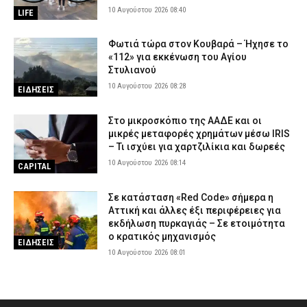
10 Αυγούστου 2026 08:40
LIFE
Φωτιά τώρα στον Κουβαρά – Ήχησε το
«112» για εκκένωση του Αγίου
Στυλιανού
10 Αυγούστου 2026 08:28
ΕΙΔΗΣΕΙΣ
Στο μικροσκόπιο της ΑΑΔΕ και οι
μικρές μεταφορές χρημάτων μέσω IRIS
– Τι ισχύει για χαρτζιλίκια και δωρεές
10 Αυγούστου 2026 08:14
CAPITAL
Σε κατάσταση «Red Code» σήμερα η
Αττική και άλλες έξι περιφέρειες για
εκδήλωση πυρκαγιάς – Σε ετοιμότητα
ο κρατικός μηχανισμός
ΕΙΔΗΣΕΙΣ
10 Αυγούστου 2026 08:01