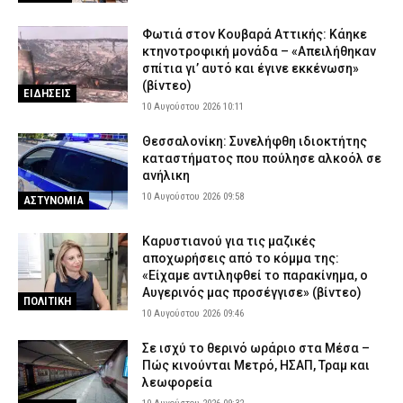
Φωτιά στον Κουβαρά Αττικής: Κάηκε
κτηνοτροφική μονάδα – «Απειλήθηκαν
σπίτια γι’ αυτό και έγινε εκκένωση»
(βίντεο)
ΕΙΔΗΣΕΙΣ
10 Αυγούστου 2026 10:11
Θεσσαλονίκη: Συνελήφθη ιδιοκτήτης
καταστήματος που πούλησε αλκοόλ σε
ανήλικη
10 Αυγούστου 2026 09:58
ΑΣΤΥΝΟΜΙΑ
Καρυστιανού για τις μαζικές
αποχωρήσεις από το κόμμα της:
«Είχαμε αντιληφθεί το παρακίνημα, ο
Αυγερινός μας προσέγγισε» (βίντεο)
ΠΟΛΙΤΙΚΗ
10 Αυγούστου 2026 09:46
Σε ισχύ το θερινό ωράριο στα Μέσα –
Πώς κινούνται Μετρό, ΗΣΑΠ, Τραμ και
λεωφορεία