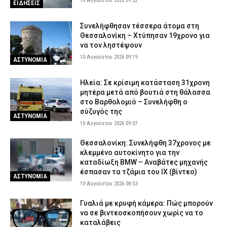
10 Αυγούστου 2026 09:32
ΕΙΔΗΣΕΙΣ
Συνελήφθησαν τέσσερα άτομα στη
Θεσσαλονίκη – Χτύπησαν 19χρονο για
να τον ληστέψουν
10 Αυγούστου 2026 09:19
ΑΣΤΥΝΟΜΙΑ
Ηλεία: Σε κρίσιμη κατάσταση 31χρονη
μητέρα μετά από βουτιά στη θάλασσα
στο Βαρθολομιό – Συνελήφθη ο
σύζυγός της
ΑΣΤΥΝΟΜΙΑ
10 Αυγούστου 2026 09:07
Θεσσαλονίκη: Συνελήφθη 37χρονος με
κλεμμένο αυτοκίνητο για την
καταδίωξη BMW – Αναβάτες μηχανής
έσπασαν τα τζάμια του ΙΧ (βίντεο)
ΑΣΤΥΝΟΜΙΑ
10 Αυγούστου 2026 08:53
Γυαλιά με κρυφή κάμερα: Πώς μπορούν
να σε βιντεοσκοπήσουν χωρίς να το
καταλάβεις