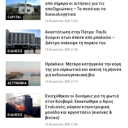
9 Αυγούστου 2026 22:19
ΕΙΔΗΣΕΙΣ
από σήμερα οι αιτήσεις για τις
αποζημιώσεις – Τα ποσά και τα
Πότε πέφτουν οι επόμενες αργίες και τα τριήμερα του 2026
δικαιολογητικά
CAPITAL
9 Αυγούστου 2026 22:04
ΕΙΔΗΣΕΙΣ
10 Αυγούστου 2026 12:42
Συνελήφθησαν δύο άτομα για πρόκληση πυρκαγιών από αμέλεια
Αναστάτωση στην Πάτρα: Παιδί
σε Μαρούσι και Χίο – Ο ένας έκανε μπάρμπεκιου δίπλα στο
δυόμισι ετών έπεσε από μπαλκόνι –
δάσος
Δέντρο ανέκοψε τη πορεία του
9 Αυγούστου 2026 21:42
ΑΣΤΥΝΟΜΙΑ
10 Αυγούστου 2026 12:30
ΕΙΔΗΣΕΙΣ
Πάρος: Συγκλονίζει ο πατέρας του τετράχρονου – «Έφυγε για
ένα δευτερόλεπτο από την προσοχή μου»
Ηράκλειο: Μητέρα κατήγγειλε την κόρη
της για ναρκωτικά και εκείνη τη μήνυσε
9 Αυγούστου 2026 21:28
ΕΙΔΗΣΕΙΣ
για ενδοοικογενειακή βία
10 Αυγούστου 2026 12:19
ΑΣΤΥΝΟΜΙΑ
Ενισχύθηκαν οι δυνάμεις για τη φωτιά
στον Κουβαρά: Εκκενώθηκε ο Άγιος
Στυλιανός, κάηκαν κτηνοτροφική
μονάδα και εργοστάσιο (εικόνες &
ΕΙΔΗΣΕΙΣ
βίντεο)
10 Αυγούστου 2026 12:06