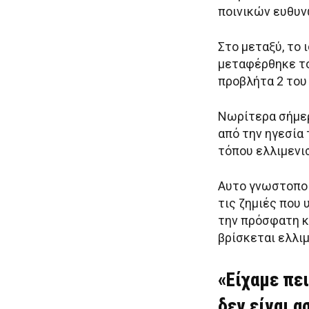
ποινικών ευθυν
Στο μεταξύ, το 
μεταφέρθηκε το
προβλήτα 2 του
Νωρίτερα σήμερ
από την ηγεσία
τόπου ελλιμενι
Αυτο γνωστοποί
τις ζημιές που 
την πρόσφατη κ
βρίσκεται ελλι
«Είχαμε πε
δεν είναι α