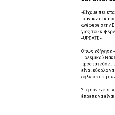
«Είχαμε πει επα
πιάνουν οι καιρ
ανέφερε στην Ε
γιος του κυβερ
«UPDATE».
Όπως εξήγησε «ο
Πολεμικού Ναυτ
προστατεύσει το
είναι εύκολο να
δήλωσε στη συν
Στη συνέχεια σ
έπρεπε να είνα