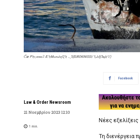
Ƈ̉œ PϠԇ ʁʏʁɑɁ ӔϠMԉԏѐɋɊϠ …ˏӠ(EUROKINISSI/ ԆJɔӇӠʙ͓ԁ͔ɍϓ)
Facebook
Law & Order Newsroom
21 Νοεμβρίου 2023 12:10
Νέες εξελίξεις 
1
min.
Τη διενέργεια 