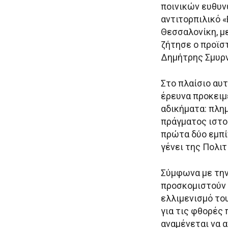
ποινικών ευθυν
αντιτορπιλικό 
Θεσσαλονίκη, μ
ζήτησε ο προϊσ
Δημήτρης Σμυρν
Στο πλαίσιο αυ
έρευνα προκειμ
αδικήματα: πλη
πράγματος ιστο
πρώτα δύο εμπί
γένει της Πολιτ
Σύμφωνα με την 
προσκομιστούν 
ελλιμενισμό το
για τις φθορές
αναμένεται να 