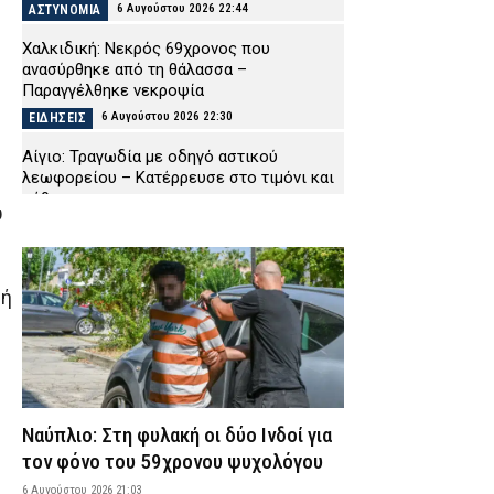
6 Αυγούστου 2026 22:44
ΑΣΤΥΝΟΜΙΑ
Χαλκιδική: Νεκρός 69χρονος που
ανασύρθηκε από τη θάλασσα –
Παραγγέλθηκε νεκροψία
6 Αυγούστου 2026 22:30
ΕΙΔΗΣΕΙΣ
Αίγιο: Τραγωδία με οδηγό αστικού
λεωφορείου – Κατέρρευσε στο τιμόνι και
πέθανε
υ
6 Αυγούστου 2026 22:16
ΕΙΔΗΣΕΙΣ
Χανιά: Πειθαρχική έρευνα για την υπόθεση
της 75χρονης που βρέθηκε νεκρή μετά την
μή
αποχώρησή της από το Αστυνομικό
Μέγαρο
6 Αυγούστου 2026 22:01
ΑΣΤΥΝΟΜΙΑ
Εύβοια: Νεκρός ο 35χρονος που πάλευε
για τη ζωή του μετά το τροχαίο με
Ναύπλιο: Στη φυλακή οι δύο Ινδοί για
αγριογούρουνο
τον φόνο του 59χρονου ψυχολόγου
6 Αυγούστου 2026 21:47
ΕΙΔΗΣΕΙΣ
6 Αυγούστου 2026 21:03