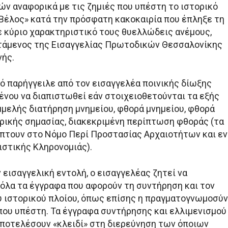
ών αναφορικά με τις ζημιές που υπέστη το ιστορικό
«Βέλος» κατά την πρόσφατη κακοκαιρία που έπληξε τη
ε κύριο χαρακτηριστικό τους θυελλώδεις ανέμους,
τάμενος της Εισαγγελίας Πρωτοδικών Θεσσαλονίκης
ής.
τό παρήγγειλε από τον εισαγγελέα ποινικής δίωξης
ένου να διαπιστωθεί εάν στοιχειοθετούνται τα εξής
μμελής διατήρηση μνημείου, φθορά μνημείου, φθορά
ρικής σημασίας, διακεκριμένη περίπτωση φθοράς (τα
πτουν στο Νόμο Περί Προστασίας Αρχαιοτήτων και εν
ιστικής Κληρονομιάς).
εισαγγελική εντολή, ο εισαγγελέας ζητεί να
όλα τα έγγραφα που αφορούν τη συντήρηση και τον
υ ιστορικού πλοίου, όπως επίσης η πραγματογνωμοσύ
 που υπέστη. Τα έγγραφα συντήρησης και ελλιμενισμού
αποτελέσουν «κλειδί» στη διερεύνηση των όποιων