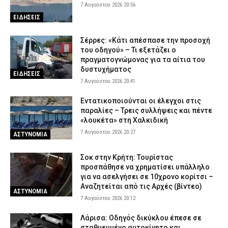
7 Αυγούστου 2026 20:56
ΕΙΔΗΣΕΙΣ
Σέρρες: «Κάτι απέσπασε την προσοχή
του οδηγού» – Τι εξετάζει ο
πραγματογνώμονας για τα αίτια του
δυστυχήματος
ΕΙΔΗΣΕΙΣ
7 Αυγούστου 2026 20:41
Εντατικοποιούνται οι έλεγχοι στις
παραλίες – Τρεις συλλήψεις και πέντε
«λουκέτα» στη Χαλκιδική
7 Αυγούστου 2026 20:27
ΑΣΤΥΝΟΜΙΑ
Σοκ στην Κρήτη: Τουρίστας
προσπάθησε να χρηματίσει υπάλληλο
για να ασελγήσει σε 10χρονο κορίτσι –
Αναζητείται από τις Αρχές (βίντεο)
ΑΣΤΥΝΟΜΙΑ
7 Αυγούστου 2026 20:12
Λάρισα: Οδηγός δικύκλου έπεσε σε
σταθμευμένο αυτοκίνητο και