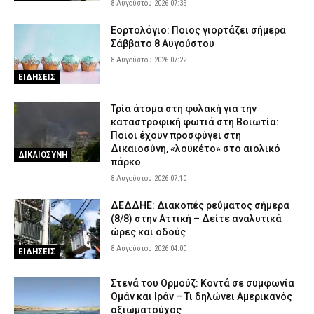
8 Αυγούστου 2026 07:35
Περίεργο περιστατικό στη Θεσσαλονίκη: Καταδίωξαν BMW, την
Εορτολόγιο: Ποιος γιορτάζει σήμερα
εμβόλισαν και εξαφανίστηκαν πριν φτάσει η Αστυνομία (βίντεο)
Σάββατο 8 Αυγούστου
7 Αυγούστου 2026 17:25
ΑΣΤΥΝΟΜΙΑ
8 Αυγούστου 2026 07:22
ΕΙΔΗΣΕΙΣ
Τρία άτομα στη φυλακή για την
καταστροφική φωτιά στη Βοιωτία:
Ποιοι έχουν προσφύγει στη
Δικαιοσύνη, «λουκέτο» στο αιολικό
ΔΙΚΑΙΟΣΥΝΗ
πάρκο
8 Αυγούστου 2026 07:10
ΔΕΔΔΗΕ: Διακοπές ρεύματος σήμερα
(8/8) στην Αττική – Δείτε αναλυτικά
ώρες και οδούς
8 Αυγούστου 2026 04:00
ΕΙΔΗΣΕΙΣ
Στενά του Ορμούζ: Κοντά σε συμφωνία
Ομάν και Ιράν – Τι δηλώνει Αμερικανός
αξιωματούχος