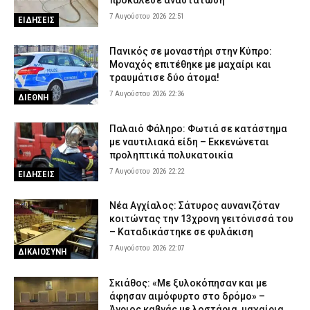
προκάλεσε αναστάτωση
7 Αυγούστου 2026 22:51
ΕΙΔΗΣΕΙΣ
Πανικός σε μοναστήρι στην Κύπρο:
Μοναχός επιτέθηκε με μαχαίρι και
τραυμάτισε δύο άτομα!
7 Αυγούστου 2026 22:36
ΔΙΕΘΝΗ
Παλαιό Φάληρο: Φωτιά σε κατάστημα
με ναυτιλιακά είδη – Εκκενώνεται
προληπτικά πολυκατοικία
7 Αυγούστου 2026 22:22
ΕΙΔΗΣΕΙΣ
Νέα Αγχίαλος: Σάτυρος αυνανιζόταν
κοιτώντας την 13χρονη γειτόνισσά του
– Καταδικάστηκε σε φυλάκιση
7 Αυγούστου 2026 22:07
ΔΙΚΑΙΟΣΥΝΗ
Σκιάθος: «Με ξυλοκόπησαν και με
άφησαν αιμόφυρτο στο δρόμο» –
Άγριος καβγάς με λοστάρια, μαχαίρια