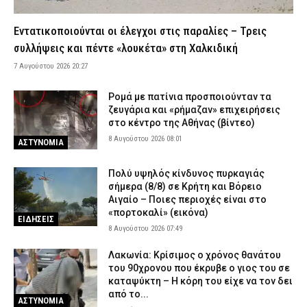
Άρειος Πάγος: Δεν ανασύρεται η υπόθεση των υποκλοπών από
το αρχείο
Εντατικοποιούνται οι έλεγχοι στις παραλίες – Τρεις
7 Αυγούστου 2026 18:40
ΔΙΚΑΙΟΣΥΝΗ
συλλήψεις και πέντε «λουκέτα» στη Χαλκιδική
7 Αυγούστου 2026 20:27
Συνελήφθησαν τέσσερις διακινητές μεταναστών σε Έβρο και
Ροδόπη – Μετέφεραν 15 αλλοδαπούς
Ρομά με πατίνια προσποιούνταν τα
7 Αυγούστου 2026 18:27
ΑΣΤΥΝΟΜΙΑ
ζευγάρια και «ρήμαζαν» επιχειρήσεις
Πυρκαγιά στην Ερμακιά Κοζάνης – Στη μάχη εναέρια και επίγεια
στο κέντρο της Αθήνας (βίντεο)
μέσα
8 Αυγούστου 2026 08:01
ΑΣΤΥΝΟΜΙΑ
7 Αυγούστου 2026 18:15
ΕΙΔΗΣΕΙΣ
Πολύ υψηλός κίνδυνος πυρκαγιάς
Έφυγε από τη ζωή η δημοσιογράφος Χριστίνα Πιτουρά
σήμερα (8/8) σε Κρήτη και Βόρειο
7 Αυγούστου 2026 18:02
ΕΙΔΗΣΕΙΣ
Αιγαίο – Ποιες περιοχές είναι στο
«πορτοκαλί» (εικόνα)
Άνω Λιόσια: Προφυλακίστηκαν οι δύο άνδρες για τον θάνατο
ΕΙΔΗΣΕΙΣ
8 Αυγούστου 2026 07:49
ηλικιωμένου που εντοπίστηκε εγκαταλελειμμένος
7 Αυγούστου 2026 17:50
ΔΙΚΑΙΟΣΥΝΗ
Λακωνία: Κρίσιμος ο χρόνος θανάτου
του 90χρονου που έκρυβε ο γιος του σε
Κόρινθος: Αυτοκίνητο παρέσυρε γυναίκα στο κέντρο της πόλης
καταψύκτη – Η κόρη του είχε να τον δει
– Μεταφέρθηκε στο νοσοκομείο
από το...
ΑΣΤΥΝΟΜΙΑ
7 Αυγούστου 2026 17:37
ΕΙΔΗΣΕΙΣ