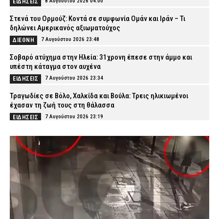
8 Αυγούστου 2026 04:00
ΕΙΔΗΣΕΙΣ
Στενά του Ορμούζ: Κοντά σε συμφωνία Ομάν και Ιράν – Τι
δηλώνει Αμερικανός αξιωματούχος
7 Αυγούστου 2026 23:48
ΔΙΕΘΝΗ
Σοβαρό ατύχημα στην Ηλεία: 31χρονη έπεσε στην άμμο και
υπέστη κάταγμα στον αυχένα
7 Αυγούστου 2026 23:34
ΕΙΔΗΣΕΙΣ
Τραγωδίες σε Βόλο, Χαλκίδα και Βούλα: Τρεις ηλικιωμένοι
έχασαν τη ζωή τους στη θάλασσα
7 Αυγούστου 2026 23:19
ΕΙΔΗΣΕΙΣ
Χανιά: Αστυνομικοί παρίσταναν τους τουρίστες και συνέλαβαν
παρκαδόρο – Πήρε τη θέση του ο ιδιοκτήτης και συνελήφθη και
αυτός
7 Αυγούστου 2026 23:05
ΑΣΤΥΝΟΜΙΑ
Πύργος: Φίδι εμφανίστηκε στα Επείγοντα του νοσοκομείου και
προκάλεσε αναστάτωση
7 Αυγούστου 2026 22:51
ΕΙΔΗΣΕΙΣ