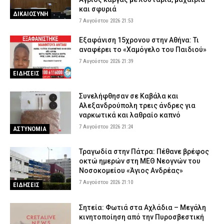
και σφυριά
ΔΙΚΑΙΟΣΥΝΗ
7 Αυγούστου 2026 21:53
Εξαφάνιση 15χρονου στην Αθήνα: Τι
αναφέρει το «Χαμόγελο του Παιδιού»
7 Αυγούστου 2026 21:39
ΕΙΔΗΣΕΙΣ
Συνελήφθησαν σε Καβάλα και
Αλεξανδρούπολη τρεις άνδρες για
ναρκωτικά και λαθραίο καπνό
7 Αυγούστου 2026 21:24
ΑΣΤΥΝΟΜΙΑ
Τραγωδία στην Πάτρα: Πέθανε βρέφος
οκτώ ημερών στη ΜΕΘ Νεογνών του
Νοσοκομείου «Άγιος Ανδρέας»
7 Αυγούστου 2026 21:10
ΕΙΔΗΣΕΙΣ
Σητεία: Φωτιά στα Αχλάδια – Μεγάλη
κινητοποίηση από την Πυροσβεστική