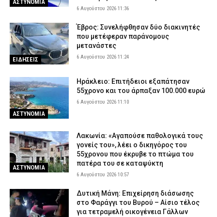
ΑΣΤΥΝΟΜΙΑ
Κέρκυρα: Συνελήφθη 19χρονος αλλοδαπός – Εντοπίστηκε με
6 Αυγούστου 2026 11:36
μαχαίρι 11 εκατοστών σε αστυνομικό έλεγχο
Έβρος: Συνελήφθησαν δύο διακινητές
5 Αυγούστου 2026 22:24
ΑΣΤΥΝΟΜΙΑ
που μετέφεραν παράνομους
μετανάστες
Φωτιά στη Βοιωτία: Προς αναστολή λειτουργίας το αιολικό
πάρκο λόγω συνεχών βλαβών στο δίκτυο
6 Αυγούστου 2026 11:24
ΕΙΔΗΣΕΙΣ
5 Αυγούστου 2026 22:09
ΕΙΔΗΣΕΙΣ
Ηράκλειο: Επιτήδειοι εξαπάτησαν
55χρονο και του άρπαξαν 100.000 ευρώ
6 Αυγούστου 2026 11:10
ΑΣΤΥΝΟΜΙΑ
Λακωνία: «Αγαπούσε παθολογικά τους
γονείς του», λέει ο δικηγόρος του
55χρονου που έκρυβε το πτώμα του
πατέρα του σε καταψύκτη
ΑΣΤΥΝΟΜΙΑ
6 Αυγούστου 2026 10:57
Δυτική Μάνη: Επιχείρηση διάσωσης
στο Φαράγγι του Βυρού – Αίσιο τέλος
για τετραμελή οικογένεια Γάλλων