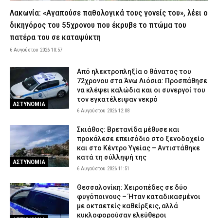
5 Αυγούστου 2026 23:43
ΑΣΤΥΝΟΜΙΑ
Λακωνία: «Αγαπούσε παθολογικά τους γονείς του», λέει ο
δικηγόρος του 55χρονου που έκρυβε το πτώμα του
Ρέθυμνο: Φωτιά που ξεκίνησε από σταθμευμένο όχημα
κατέστρεψε τρία αυτοκίνητα – Εξετάζεται βραχυκύκλωμα
πατέρα του σε καταψύκτη
5 Αυγούστου 2026 23:29
ΕΙΔΗΣΕΙΣ
6 Αυγούστου 2026 10:57
Σύμη: Σε Γερμανό τουρίστα που είχε χαθεί με άλλους επτά
Από ηλεκτροπληξία ο θάνατος του
ανήκει η σορός που εντοπίστηκε
72χρονου στα Άνω Λιόσια: Προσπάθησε
5 Αυγούστου 2026 23:14
ΕΙΔΗΣΕΙΣ
να κλέψει καλώδια και οι συνεργοί του
τον εγκατέλειψαν νεκρό
Βόλος: Φωτιά ξέσπασε στα Αϊβαλιώτικα – Ισχυρές
ΑΣΤΥΝΟΜΙΑ
6 Αυγούστου 2026 12:08
πυροσβεστικές δυνάμεις επιχειρούν στο σημείο
5 Αυγούστου 2026 23:00
ΕΙΔΗΣΕΙΣ
Σκιάθος: Βρετανίδα μέθυσε και
προκάλεσε επεισόδιο στο ξενοδοχείο
Σοκαριστικό βίντεο από την Ταϊλάνδη: Κεραυνός σκότωσε
και στο Κέντρο Υγείας – Αντιστάθηκε
24χρονο ποδοσφαιριστή κατά τη διάρκεια αγώνα
κατά τη σύλληψή της
ΑΣΤΥΝΟΜΙΑ
5 Αυγούστου 2026 22:53
ΔΙΕΘΝΗ
6 Αυγούστου 2026 11:51
Ψάθα: Αυτός είναι ο Έλληνας χειριστής που σκοτώθηκε από τη
Θεσσαλονίκη: Χειροπέδες σε δύο
σύγκρουση ελικοπτέρων – Μια ημέρα πριν επιχειρούσε στον
φυγόποινους – Ήταν καταδικασμένοι
τόπο καταγωγής του
με οκταετείς καθείρξεις, αλλά
5 Αυγούστου 2026 22:38
ΕΙΔΗΣΕΙΣ
κυκλοφορούσαν ελεύθεροι