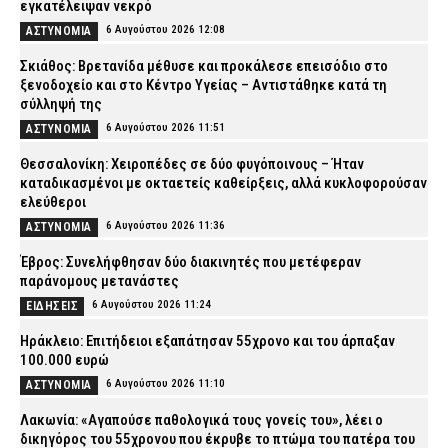
εγκατέλειψαν νεκρό
6 Αυγούστου 2026 12:08
ΑΣΤΥΝΟΜΙΑ
Σκιάθος: Βρετανίδα μέθυσε και προκάλεσε επεισόδιο στο
ξενοδοχείο και στο Κέντρο Υγείας – Αντιστάθηκε κατά τη
σύλληψή της
6 Αυγούστου 2026 11:51
ΑΣΤΥΝΟΜΙΑ
Θεσσαλονίκη: Χειροπέδες σε δύο φυγόποινους – Ήταν
καταδικασμένοι με οκταετείς καθείρξεις, αλλά κυκλοφορούσαν
ελεύθεροι
6 Αυγούστου 2026 11:36
ΑΣΤΥΝΟΜΙΑ
Έβρος: Συνελήφθησαν δύο διακινητές που μετέφεραν
παράνομους μετανάστες
6 Αυγούστου 2026 11:24
ΕΙΔΗΣΕΙΣ
Ηράκλειο: Επιτήδειοι εξαπάτησαν 55χρονο και του άρπαξαν
100.000 ευρώ
6 Αυγούστου 2026 11:10
ΑΣΤΥΝΟΜΙΑ
Λακωνία: «Αγαπούσε παθολογικά τους γονείς του», λέει ο
δικηγόρος του 55χρονου που έκρυβε το πτώμα του πατέρα του