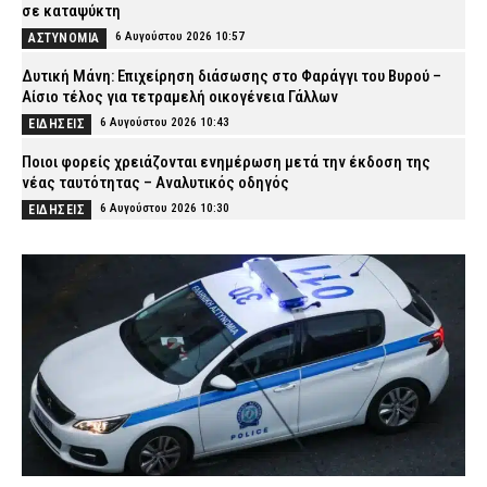
σε καταψύκτη
6 Αυγούστου 2026 10:57
ΑΣΤΥΝΟΜΙΑ
Δυτική Μάνη: Επιχείρηση διάσωσης στο Φαράγγι του Βυρού –
Αίσιο τέλος για τετραμελή οικογένεια Γάλλων
6 Αυγούστου 2026 10:43
ΕΙΔΗΣΕΙΣ
Ποιοι φορείς χρειάζονται ενημέρωση μετά την έκδοση της
νέας ταυτότητας – Αναλυτικός οδηγός
6 Αυγούστου 2026 10:30
ΕΙΔΗΣΕΙΣ
Θεσσαλονίκη: 22χρονος οδηγούσε ενώ του είχε αφαιρεθεί το
δίπλωμα και ενεπλάκη σε τροχαίο
6 Αυγούστου 2026 10:17
ΑΣΤΥΝΟΜΙΑ
Επεισόδιο σε νυχτερινό κέντρο στο Αίγιο: Δύο αλλοδαπές
ξυλοκόπησαν και λήστεψαν γυναίκα – Συνελήφθησαν από την
ΕΛ.ΑΣ.
6 Αυγούστου 2026 10:03
ΑΣΤΥΝΟΜΙΑ
Ηράκλειο: Συνελήφθη 73χρονος για την ισχυρή έκρηξη έξω από
φούρνο
6 Αυγούστου 2026 09:50