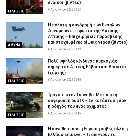
ένοικοι (βίντεο)
6 Αυγούστου 2026 08:54
ΕΙΔΗΣΕΙΣ
H πολύτιμη συνδρομή των Ενόπλων
Δυνάμεων στη φωτιά της Δυτικής
Αττικής – Επιχειρήσεις πυρόσβεσης
και στοχευμένες ρίψεις νερού (βίντεο)
ΑΜΥΝΑ
6 Αυγούστου 2026 08:42
Πολύ υψηλός κίνδυνος πυρκαγιάς
σήμερα σε Αττική, Εύβοια και Βοιωτία
(χάρτης)
6 Αυγούστου 2026 08:30
ΕΙΔΗΣΕΙΣ
Τροχαίο στον Τύρναβο: Μετωπική
σύγκρουση δύο ΙΧ – Σε κατάσταση σοκ
η οδηγός του ενός οχήματος
6 Αυγούστου 2026 08:16
ΕΙΔΗΣΕΙΣ
Η συνήθεια που η Ευρώπη κόβει, αλλά η
Ελλάδα επιμένει – Τι δείχνουν τα