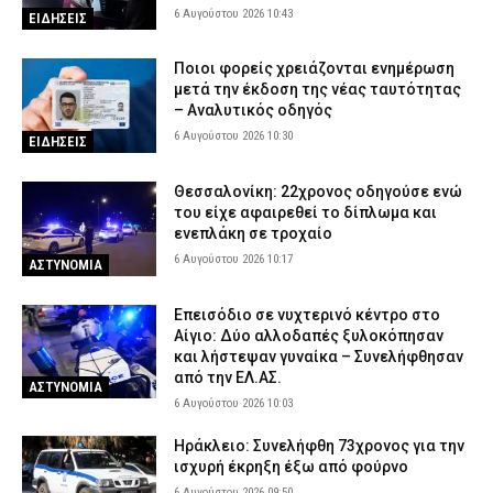
6 Αυγούστου 2026 10:43
ΕΙΔΗΣΕΙΣ
Ποιοι φορείς χρειάζονται ενημέρωση
μετά την έκδοση της νέας ταυτότητας
– Αναλυτικός οδηγός
6 Αυγούστου 2026 10:30
ΕΙΔΗΣΕΙΣ
Θεσσαλονίκη: 22χρονος οδηγούσε ενώ
του είχε αφαιρεθεί το δίπλωμα και
ενεπλάκη σε τροχαίο
6 Αυγούστου 2026 10:17
ΑΣΤΥΝΟΜΙΑ
Επεισόδιο σε νυχτερινό κέντρο στο
Αίγιο: Δύο αλλοδαπές ξυλοκόπησαν
και λήστεψαν γυναίκα – Συνελήφθησαν
από την ΕΛ.ΑΣ.
ΑΣΤΥΝΟΜΙΑ
6 Αυγούστου 2026 10:03
Ηράκλειο: Συνελήφθη 73χρονος για την
ισχυρή έκρηξη έξω από φούρνο
6 Αυγούστου 2026 09:50