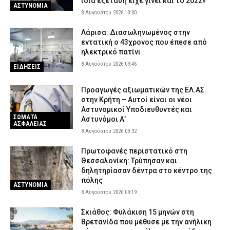
ίδια εξέταση είχε γίνει και το 2022»
ΑΣΤΥΝΟΜΙΑ
8 Αυγούστου 2026 10:00
Λάρισα: Διασωληνωμένος στην
εντατική ο 43χρονος που έπεσε από
ηλεκτρικό πατίνι
8 Αυγούστου 2026 09:46
ΕΙΔΗΣΕΙΣ
Προαγωγές αξιωματικών της ΕΛ.ΑΣ.
στην Κρήτη – Αυτοί είναι οι νέοι
Αστυνομικοί Υποδιευθυντές και
ΣΩΜΑΤΑ
Αστυνόμοι Α’
ΑΣΦΑΛΕΙΑΣ
8 Αυγούστου 2026 09:32
Πρωτοφανές περιστατικό στη
Θεσσαλονίκη: Τρύπησαν και
δηλητηρίασαν δέντρα στο κέντρο της
πόλης
ΑΣΤΥΝΟΜΙΑ
8 Αυγούστου 2026 09:19
Σκιάθος: Φυλάκιση 15 μηνών στη
Βρετανίδα που μέθυσε με την ανήλικη