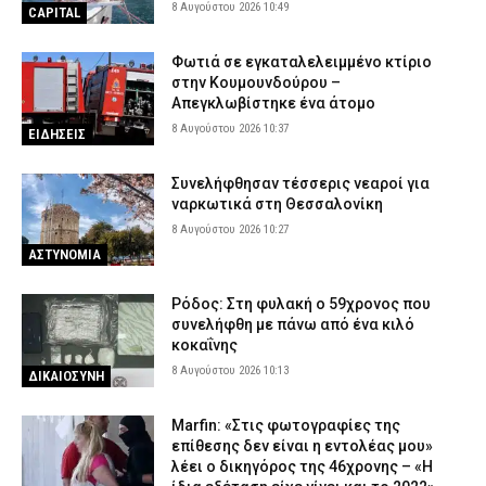
8 Αυγούστου 2026 10:49
CAPITAL
Φωτιά σε εγκαταλελειμμένο κτίριο
στην Κουμουνδούρου –
Απεγκλωβίστηκε ένα άτομο
8 Αυγούστου 2026 10:37
ΕΙΔΗΣΕΙΣ
Συνελήφθησαν τέσσερις νεαροί για
ναρκωτικά στη Θεσσαλονίκη
8 Αυγούστου 2026 10:27
ΑΣΤΥΝΟΜΙΑ
Ρόδος: Στη φυλακή ο 59χρονος που
συνελήφθη με πάνω από ένα κιλό
κοκαΐνης
8 Αυγούστου 2026 10:13
ΔΙΚΑΙΟΣΥΝΗ
Marfin: «Στις φωτογραφίες της
επίθεσης δεν είναι η εντολέας μου»
λέει ο δικηγόρος της 46χρονης – «Η