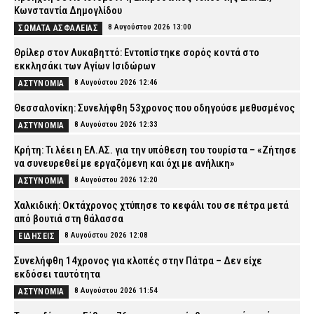
Κωνσταντία Δημογλίδου
8 Αυγούστου 2026 13:00
ΣΩΜΑΤΑ ΑΣΦΑΛΕΙΑΣ
Θρίλερ στον Λυκαβηττό: Εντοπίστηκε σορός κοντά στο
εκκλησάκι των Αγίων Ισιδώρων
8 Αυγούστου 2026 12:46
ΑΣΤΥΝΟΜΙΑ
Θεσσαλονίκη: Συνελήφθη 53χρονος που οδηγούσε μεθυσμένος
8 Αυγούστου 2026 12:33
ΑΣΤΥΝΟΜΙΑ
Κρήτη: Τι λέει η ΕΛ.ΑΣ. για την υπόθεση του τουρίστα – «Ζήτησε
να συνευρεθεί με εργαζόμενη και όχι με ανήλικη»
8 Αυγούστου 2026 12:20
ΑΣΤΥΝΟΜΙΑ
Χαλκιδική: Οκτάχρονος χτύπησε το κεφάλι του σε πέτρα μετά
από βουτιά στη θάλασσα
8 Αυγούστου 2026 12:08
ΕΙΔΗΣΕΙΣ
Συνελήφθη 14χρονος για κλοπές στην Πάτρα – Δεν είχε
εκδόσει ταυτότητα
8 Αυγούστου 2026 11:54
ΑΣΤΥΝΟΜΙΑ