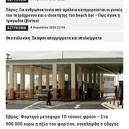
Πάρος: Για ανθρωποκτονία από αμέλεια κατηγορούνται οι γονείς
του τετράχρονου και ο ιδιοκτήτης του beach bar – Πώς έγινε η
τραγωδία (βίντεο)
8 Αυγούστου 2026 22:04
ΑΣΤΥΝΟΜΙΑ
Θεσσαλονίκη: Έκαψαν απορρίμματα και υπολείμματα
καλλιεργειών – Δείτε πόσα θα πληρώσουν
8 Αυγούστου 2026 21:50
ΕΙΔΗΣΕΙΣ
Χωρίς τις αισθήσεις του ανασύρθηκε 77χρονος από πηγάδι
στην Παλαγιά Αλεξανδρούπολης
8 Αυγούστου 2026 21:35
ΕΙΔΗΣΕΙΣ
Συνελήφθησαν δύο άτομα στην Κορινθία για πυρκαγιά που
προκλήθηκε από βραχυκύκλωμα σε φωτοβολταϊκό πάρκο
8 Αυγούστου 2026 21:25
ΑΣΤΥΝΟΜΙΑ
«Ερυθρός Σταυρός»: Σοκαριστική επίθεση σε νοσηλεύτρια στα
επείγοντα – Την τράβηξε από τα μαλλιά και τη γρονθοκόπησε
Έβρος: Φορτηγό μετέφερε 10 τόνους φρέον – Στα
8 Αυγούστου 2026 21:12
ΕΙΔΗΣΕΙΣ
900.000 ευρώ η αξία του φορτίου, συνελήφθη ο οδηγός