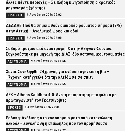
άλλες πέντε περιοχές – Σε πλήρη κινητοποίηση ο κρατικός
μηχανισμός (χάρτης)
9 Αυγούστου 2026 07:02
ΕΙΔΗΣΕΙΣ
ΔΕΔΔΗΕ: Πού θα σημειωθούν διακοπές ρεύματος σήμερα (9/8)
στην Αττική – Αναλυτικά ώρες και οδοί
9 Αυγούστου 2026 04:00
ΕΙΔΗΣΕΙΣ
Σοβαρό τροχαίο από αναστροφή ΙΧ στην Αθηνών-Σουνίου:
Συγκρούστηκε με μηχανή της ΔΙΑΣ, δύο αστυνομικοί τραυματίες
9 Αυγούστου 2026 01:56
ΑΣΤΥΝΟΜΙΑ
Χανιά: Συνελήφθη 24χρονος για ενδοοικογενειακή βία –
17χρονη κατήγγειλε ότι την κλείδωσε σε σπίτι
8 Αυγούστου 2026 22:55
ΑΣΤΥΝΟΜΙΑ
ΑΕΚ – Athens Kallithea 4-0: Άνετη επικράτηση στο φιλικό με
πρωταγωνιστή τον Γκατσίνοβιτς
8 Αυγούστου 2026 22:36
SPORTS
Ροδόπη: Ανήλικος στο νοσοκομείο μετά από κατανάλωση
αλκοόλ – Συνελήφθη η υπάλληλος που τον προμήθευσε
8 Αυγούστου 2026 22:22
ΑΣΤΥΝΟΜΙΑ