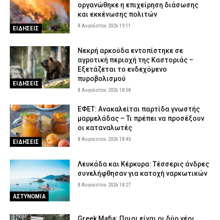
οργανώθηκε η επιχείρηση διάσωσης
και εκκένωσης πολιτών
8 Αυγούστου 2026 19:11
ΕΙΔΗΣΕΙΣ
Νεκρή αρκούδα εντοπίστηκε σε
αγροτική περιοχή της Καστοριάς –
Εξετάζεται το ενδεχόμενο
πυροβολισμού
ΕΙΔΗΣΕΙΣ
8 Αυγούστου 2026 18:58
ΕΦΕΤ: Ανακαλείται παρτίδα γνωστής
μαρμελάδας – Τι πρέπει να προσέξουν
οι καταναλωτές
8 Αυγούστου 2026 18:40
ΕΙΔΗΣΕΙΣ
Λευκάδα και Κέρκυρα: Τέσσερις άνδρες
συνελήφθησαν για κατοχή ναρκωτικών
8 Αυγούστου 2026 18:27
ΑΣΤΥΝΟΜΙΑ
Greek Mafia: Ποιοι είναι οι δύο νέοι