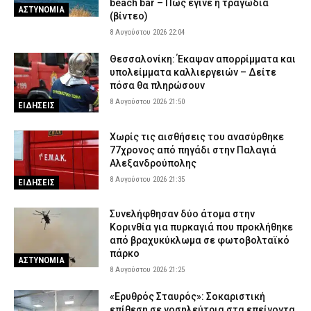
beach bar – Πώς έγινε η τραγωδία
ΑΣΤΥΝΟΜΙΑ
(βίντεο)
8 Αυγούστου 2026 22:04
Θεσσαλονίκη: Έκαψαν απορρίμματα και
υπολείμματα καλλιεργειών – Δείτε
πόσα θα πληρώσουν
8 Αυγούστου 2026 21:50
ΕΙΔΗΣΕΙΣ
Χωρίς τις αισθήσεις του ανασύρθηκε
77χρονος από πηγάδι στην Παλαγιά
Αλεξανδρούπολης
8 Αυγούστου 2026 21:35
ΕΙΔΗΣΕΙΣ
Συνελήφθησαν δύο άτομα στην
Κορινθία για πυρκαγιά που προκλήθηκε
από βραχυκύκλωμα σε φωτοβολταϊκό
πάρκο
ΑΣΤΥΝΟΜΙΑ
8 Αυγούστου 2026 21:25
«Ερυθρός Σταυρός»: Σοκαριστική
επίθεση σε νοσηλεύτρια στα επείγοντα