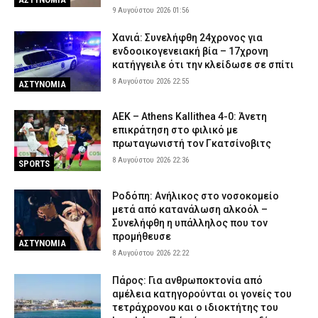
9 Αυγούστου 2026 01:56
Χανιά: Συνελήφθη 24χρονος για
ενδοοικογενειακή βία – 17χρονη
κατήγγειλε ότι την κλείδωσε σε σπίτι
8 Αυγούστου 2026 22:55
ΑΣΤΥΝΟΜΙΑ
ΑΕΚ – Athens Kallithea 4-0: Άνετη
επικράτηση στο φιλικό με
πρωταγωνιστή τον Γκατσίνοβιτς
8 Αυγούστου 2026 22:36
SPORTS
Ροδόπη: Ανήλικος στο νοσοκομείο
μετά από κατανάλωση αλκοόλ –
Συνελήφθη η υπάλληλος που τον
προμήθευσε
ΑΣΤΥΝΟΜΙΑ
8 Αυγούστου 2026 22:22
Πάρος: Για ανθρωποκτονία από
αμέλεια κατηγορούνται οι γονείς του
τετράχρονου και ο ιδιοκτήτης του