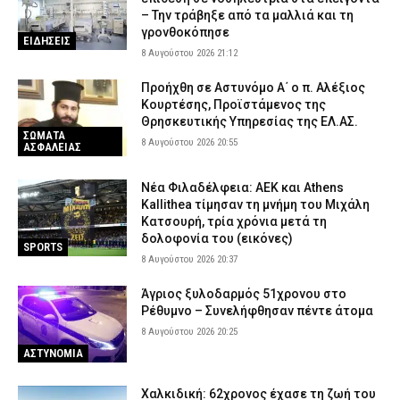
– Την τράβηξε από τα μαλλιά και τη
γρονθοκόπησε
ΕΙΔΗΣΕΙΣ
8 Αυγούστου 2026 21:12
Προήχθη σε Αστυνόμο Α΄ ο π. Αλέξιος
Κουρτέσης, Προϊστάμενος της
Θρησκευτικής Υπηρεσίας της ΕΛ.ΑΣ.
ΣΩΜΑΤΑ
8 Αυγούστου 2026 20:55
ΑΣΦΑΛΕΙΑΣ
Νέα Φιλαδέλφεια: ΑΕΚ και Athens
Kallithea τίμησαν τη μνήμη του Μιχάλη
Κατσουρή, τρία χρόνια μετά τη
δολοφονία του (εικόνες)
SPORTS
8 Αυγούστου 2026 20:37
Άγριος ξυλοδαρμός 51χρονου στο
Ρέθυμνο – Συνελήφθησαν πέντε άτομα
8 Αυγούστου 2026 20:25
ΑΣΤΥΝΟΜΙΑ
Χαλκιδική: 62χρονος έχασε τη ζωή του