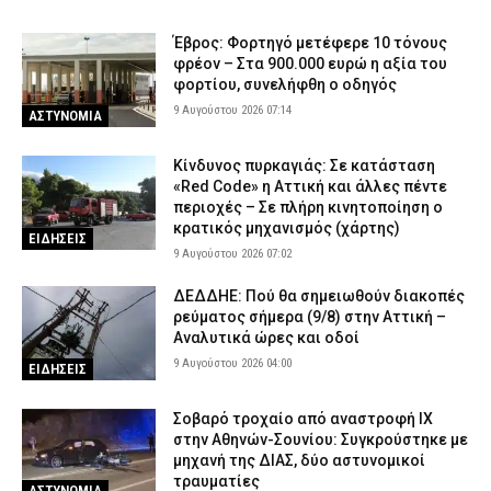
8 Αυγούστου 2026 16:34
ΕΙΔΗΣΕΙΣ
Έβρος: Φορτηγό μετέφερε 10 τόνους
Σοβαρό τροχαίο στη Χαλκιδική: Στο «Παπαγεωργίου»
φρέον – Στα 900.000 ευρώ η αξία του
δικυκλιστής μετά από σύγκρουση
φορτίου, συνελήφθη ο οδηγός
9 Αυγούστου 2026 07:14
8 Αυγούστου 2026 16:14
ΕΙΔΗΣΕΙΣ
ΑΣΤΥΝΟΜΙΑ
Φωτιά σε χαμηλή βλάστηση στη Σίνδο Θεσσαλονίκης – Ισχυρή
Κίνδυνος πυρκαγιάς: Σε κατάσταση
κινητοποίηση της Πυροσβεστικής
«Red Code» η Αττική και άλλες πέντε
8 Αυγούστου 2026 16:01
ΕΙΔΗΣΕΙΣ
περιοχές – Σε πλήρη κινητοποίηση ο
κρατικός μηχανισμός (χάρτης)
Λευκάδα: Συνελήφθη 58χρονος μετά την καταγγελία της
ΕΙΔΗΣΕΙΣ
9 Αυγούστου 2026 07:02
συντρόφου του για ενδοοικογενειακή βία
8 Αυγούστου 2026 15:48
ΑΣΤΥΝΟΜΙΑ
ΔΕΔΔΗΕ: Πού θα σημειωθούν διακοπές
ρεύματος σήμερα (9/8) στην Αττική –
Κέρκυρα: Απαγορεύτηκε ο απόπλους πλοίου με 26 επιβάτες
Αναλυτικά ώρες και οδοί
λόγω μηχανικής βλάβης
9 Αυγούστου 2026 04:00
ΕΙΔΗΣΕΙΣ
8 Αυγούστου 2026 15:32
ΕΙΔΗΣΕΙΣ
Λυκαβηττός: Σε 57χρονη που αγνοούνταν ανήκει η σορός – Από
Σοβαρό τροχαίο από αναστροφή ΙΧ
πτώση ο θάνατός της
στην Αθηνών-Σουνίου: Συγκρούστηκε με
8 Αυγούστου 2026 15:17
μηχανή της ΔΙΑΣ, δύο αστυνομικοί
ΑΣΤΥΝΟΜΙΑ
τραυματίες
ΑΣΤΥΝΟΜΙΑ