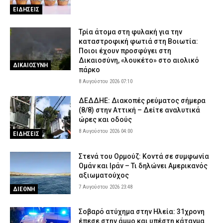
7 Αυγούστου 2026 17:25
ΑΣΤΥΝΟΜΙΑ
ΕΙΔΗΣΕΙΣ
Θεσσαλονίκη: Πρώην συνδικαλιστής της ΕΛ.ΑΣ. συνελήφθη για
Τρία άτομα στη φυλακή για την
ρευματοκλοπή
καταστροφική φωτιά στη Βοιωτία:
7 Αυγούστου 2026 17:12
ΑΣΤΥΝΟΜΙΑ
Ποιοι έχουν προσφύγει στη
Δικαιοσύνη, «λουκέτο» στο αιολικό
ΔΙΚΑΙΟΣΥΝΗ
πάρκο
8 Αυγούστου 2026 07:10
ΔΕΔΔΗΕ: Διακοπές ρεύματος σήμερα
(8/8) στην Αττική – Δείτε αναλυτικά
ώρες και οδούς
8 Αυγούστου 2026 04:00
ΕΙΔΗΣΕΙΣ
Στενά του Ορμούζ: Κοντά σε συμφωνία
Ομάν και Ιράν – Τι δηλώνει Αμερικανός
αξιωματούχος
7 Αυγούστου 2026 23:48
ΔΙΕΘΝΗ
Σοβαρό ατύχημα στην Ηλεία: 31χρονη
έπεσε στην άμμο και υπέστη κάταγμα