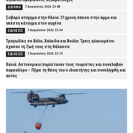
7 Αυγούστου 2026 23:48
ΔΙΕΘΝΗ
Σοβαρό ατύχημα στην Ηλεία: 31χρονη έπεσε στην άμμο και
υπέστη κάταγμα στον αυχένα
7 Αυγούστου 2026 23:34
ΕΙΔΗΣΕΙΣ
Τραγωδίες σε Βόλο, Χαλκίδα και Βούλα: Τρεις ηλικιωμένοι
έχασαν τη ζωή τους στη θάλασσα
7 Αυγούστου 2026 23:19
ΕΙΔΗΣΕΙΣ
Χανιά: Αστυνομικοί παρίσταναν τους τουρίστες και συνέλαβαν
παρκαδόρο – Πήρε τη θέση του ο ιδιοκτήτης και συνελήφθη και
αυτός
7 Αυγούστου 2026 23:05
ΑΣΤΥΝΟΜΙΑ
Πύργος: Φίδι εμφανίστηκε στα Επείγοντα του νοσοκομείου και
προκάλεσε αναστάτωση
7 Αυγούστου 2026 22:51
ΕΙΔΗΣΕΙΣ
Πανικός σε μοναστήρι στην Κύπρο: Μοναχός επιτέθηκε με
μαχαίρι και τραυμάτισε δύο άτομα!
7 Αυγούστου 2026 22:36
ΔΙΕΘΝΗ