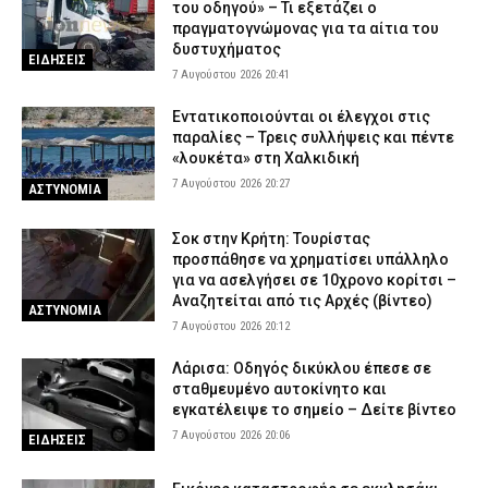
του οδηγού» – Τι εξετάζει ο
πραγματογνώμονας για τα αίτια του
δυστυχήματος
ΕΙΔΗΣΕΙΣ
7 Αυγούστου 2026 20:41
Εντατικοποιούνται οι έλεγχοι στις
παραλίες – Τρεις συλλήψεις και πέντε
«λουκέτα» στη Χαλκιδική
7 Αυγούστου 2026 20:27
ΑΣΤΥΝΟΜΙΑ
Σοκ στην Κρήτη: Τουρίστας
προσπάθησε να χρηματίσει υπάλληλο
για να ασελγήσει σε 10χρονο κορίτσι –
Αναζητείται από τις Αρχές (βίντεο)
ΑΣΤΥΝΟΜΙΑ
7 Αυγούστου 2026 20:12
Λάρισα: Οδηγός δικύκλου έπεσε σε
σταθμευμένο αυτοκίνητο και
εγκατέλειψε το σημείο – Δείτε βίντεο
7 Αυγούστου 2026 20:06
ΕΙΔΗΣΕΙΣ