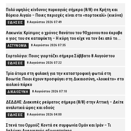
Πολύ υψηλός κίνδυνος πυρκαγιάς σήμερα (8/8) σε Κρήτη και
Βόρειο Αιγαίο – Ποιες περιοχές είναι στο «πορτοκαλί» (εικόνα)
8 Αυγούστου 2026 07:49
ΕΙΔΗΣΕΙΣ
Λακωνία: Κρίσιμος ο χρόνος θανάτου του 90χρονου που έκρυβε
ο γιος του σε καταψύκτη – Η κόρη του είχε να τον δει από το...
8 Αυγούστου 2026 07:35
ΑΣΤΥΝΟΜΙΑ
Εορτολόγιο: Ποιος γιορτάζει σήμερα Σάββατο 8 Αυγούστου
8 Αυγούστου 2026 07:22
ΕΙΔΗΣΕΙΣ
Τρία άτομα στη φυλακή για την καταστροφική φωτιά στη
Βοιωτία: Ποιοι έχουν προσφύγει στη Δικαιοσύνη, «λουκέτο» στο
αιολικό πάρκο
8 Αυγούστου 2026 07:10
ΔΙΚΑΙΟΣΥΝΗ
ΔΕΔΔΗΕ: Διακοπές ρεύματος σήμερα (8/8) στην Αττική – Δείτε
αναλυτικά ώρες και οδούς
8 Αυγούστου 2026 04:00
ΕΙΔΗΣΕΙΣ
Στενά του Ορμούζ: Κοντά σε συμφωνία Ομάν και Ιράν – Τι
δηλώνει Αμερικανός αξιωματούχος