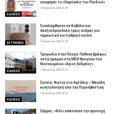
αναφέρει το «Χαμόγελο του Παιδιού»
7 Αυγούστου 2026 21:39
ΕΙΔΗΣΕΙΣ
Συνελήφθησαν σε Καβάλα και
Αλεξανδρούπολη τρεις άνδρες για
ναρκωτικά και λαθραίο καπνό
7 Αυγούστου 2026 21:24
ΑΣΤΥΝΟΜΙΑ
Τραγωδία στην Πάτρα: Πέθανε βρέφος
οκτώ ημερών στη ΜΕΘ Νεογνών του
Νοσοκομείου «Άγιος Ανδρέας»
7 Αυγούστου 2026 21:10
ΕΙΔΗΣΕΙΣ
Σητεία: Φωτιά στα Αχλάδια – Μεγάλη
κινητοποίηση από την Πυροσβεστική
7 Αυγούστου 2026 20:56
ΕΙΔΗΣΕΙΣ
Σέρρες: «Κάτι απέσπασε την προσοχή