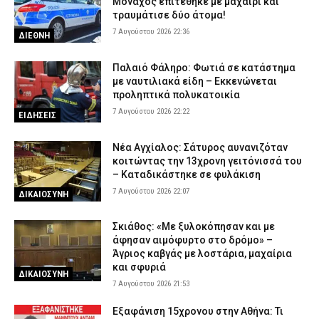
Μοναχός επιτέθηκε με μαχαίρι και
τραυμάτισε δύο άτομα!
7 Αυγούστου 2026 22:36
ΔΙΕΘΝΗ
Παλαιό Φάληρο: Φωτιά σε κατάστημα
με ναυτιλιακά είδη – Εκκενώνεται
προληπτικά πολυκατοικία
7 Αυγούστου 2026 22:22
ΕΙΔΗΣΕΙΣ
Νέα Αγχίαλος: Σάτυρος αυνανιζόταν
κοιτώντας την 13χρονη γειτόνισσά του
– Καταδικάστηκε σε φυλάκιση
7 Αυγούστου 2026 22:07
ΔΙΚΑΙΟΣΥΝΗ
Σκιάθος: «Με ξυλοκόπησαν και με
άφησαν αιμόφυρτο στο δρόμο» –
Άγριος καβγάς με λοστάρια, μαχαίρια
και σφυριά
ΔΙΚΑΙΟΣΥΝΗ
7 Αυγούστου 2026 21:53
Εξαφάνιση 15χρονου στην Αθήνα: Τι