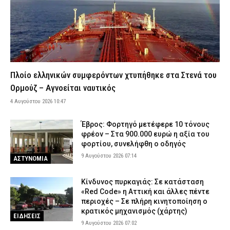
αστυνομικός Νικόλαος Κρυωνίδης
8 Αυγούστου 2026 17:23
ΣΩΜΑΤΑ ΑΣΦΑΛΕΙΑΣ
Χωρίς τις αισθήσεις του ανασύρθηκε 43χρονος αλλοδαπός στη
Μετώπη
8 Αυγούστου 2026 16:57
ΕΙΔΗΣΕΙΣ
Πλοίο ελληνικών συμφερόντων χτυπήθηκε στα Στενά του
Ποιοι πληρώνονται από e-ΕΦΚΑ και ΔΥΠΑ μέχρι τις 14 Αυγούστου
Ορμούζ – Αγνοείται ναυτικός
8 Αυγούστου 2026 16:48
CAPITAL
4 Αυγούστου 2026 10:47
Αυξημένος κίνδυνος πυρκαγιάς το επόμενο 48ωρο – Ποιες
περιφέρειες βρίσκονται σε συναγερμό
Έβρος: Φορτηγό μετέφερε 10 τόνους
8 Αυγούστου 2026 16:34
ΕΙΔΗΣΕΙΣ
φρέον – Στα 900.000 ευρώ η αξία του
φορτίου, συνελήφθη ο οδηγός
Σοβαρό τροχαίο στη Χαλκιδική: Στο «Παπαγεωργίου»
δικυκλιστής μετά από σύγκρουση
9 Αυγούστου 2026 07:14
ΑΣΤΥΝΟΜΙΑ
8 Αυγούστου 2026 16:14
ΕΙΔΗΣΕΙΣ
Κίνδυνος πυρκαγιάς: Σε κατάσταση
Φωτιά σε χαμηλή βλάστηση στη Σίνδο Θεσσαλονίκης – Ισχυρή
«Red Code» η Αττική και άλλες πέντε
κινητοποίηση της Πυροσβεστικής
περιοχές – Σε πλήρη κινητοποίηση ο
8 Αυγούστου 2026 16:01
κρατικός μηχανισμός (χάρτης)
ΕΙΔΗΣΕΙΣ
ΕΙΔΗΣΕΙΣ
9 Αυγούστου 2026 07:02
Λευκάδα: Συνελήφθη 58χρονος μετά την καταγγελία της