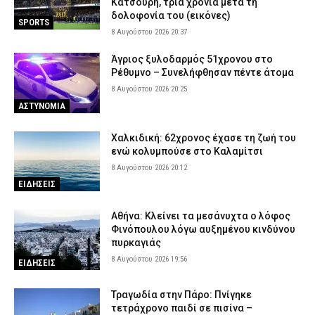
Κατσουρή, τρία χρόνια μετά τη
δολοφονία του (εικόνες)
SPORTS
8 Αυγούστου 2026 20:37
Άγριος ξυλοδαρμός 51χρονου στο
Ρέθυμνο – Συνελήφθησαν πέντε άτομα
8 Αυγούστου 2026 20:25
ΑΣΤΥΝΟΜΙΑ
Χαλκιδική: 62χρονος έχασε τη ζωή του
ενώ κολυμπούσε στο Καλαμίτσι
8 Αυγούστου 2026 20:12
ΕΙΔΗΣΕΙΣ
Αθήνα: Κλείνει τα μεσάνυχτα ο λόφος
Φινόπουλου λόγω αυξημένου κινδύνου
πυρκαγιάς
8 Αυγούστου 2026 19:56
ΕΙΔΗΣΕΙΣ
Τραγωδία στην Πάρο: Πνίγηκε
τετράχρονο παιδί σε πισίνα –