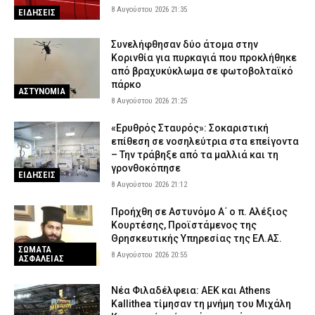
8 Αυγούστου 2026 21:35
ΕΙΔΗΣΕΙΣ
Συνελήφθησαν δύο άτομα στην
Κορινθία για πυρκαγιά που προκλήθηκε
από βραχυκύκλωμα σε φωτοβολταϊκό
πάρκο
ΑΣΤΥΝΟΜΙΑ
8 Αυγούστου 2026 21:25
«Ερυθρός Σταυρός»: Σοκαριστική
επίθεση σε νοσηλεύτρια στα επείγοντα
– Την τράβηξε από τα μαλλιά και τη
γρονθοκόπησε
ΕΙΔΗΣΕΙΣ
8 Αυγούστου 2026 21:12
Προήχθη σε Αστυνόμο Α΄ ο π. Αλέξιος
Κουρτέσης, Προϊστάμενος της
Θρησκευτικής Υπηρεσίας της ΕΛ.ΑΣ.
ΣΩΜΑΤΑ
8 Αυγούστου 2026 20:55
ΑΣΦΑΛΕΙΑΣ
Νέα Φιλαδέλφεια: ΑΕΚ και Athens
Kallithea τίμησαν τη μνήμη του Μιχάλη