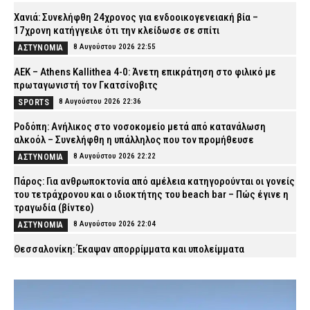
Χανιά: Συνελήφθη 24χρονος για ενδοοικογενειακή βία –
17χρονη κατήγγειλε ότι την κλείδωσε σε σπίτι
8 Αυγούστου 2026 22:55
ΑΣΤΥΝΟΜΙΑ
ΑΕΚ – Athens Kallithea 4-0: Άνετη επικράτηση στο φιλικό με
πρωταγωνιστή τον Γκατσίνοβιτς
8 Αυγούστου 2026 22:36
SPORTS
Ροδόπη: Ανήλικος στο νοσοκομείο μετά από κατανάλωση
αλκοόλ – Συνελήφθη η υπάλληλος που τον προμήθευσε
8 Αυγούστου 2026 22:22
ΑΣΤΥΝΟΜΙΑ
Πάρος: Για ανθρωποκτονία από αμέλεια κατηγορούνται οι γονείς
του τετράχρονου και ο ιδιοκτήτης του beach bar – Πώς έγινε η
τραγωδία (βίντεο)
8 Αυγούστου 2026 22:04
ΑΣΤΥΝΟΜΙΑ
Θεσσαλονίκη: Έκαψαν απορρίμματα και υπολείμματα
καλλιεργειών – Δείτε πόσα θα πληρώσουν
8 Αυγούστου 2026 21:50
ΕΙΔΗΣΕΙΣ
Χωρίς τις αισθήσεις του ανασύρθηκε 77χρονος από πηγάδι