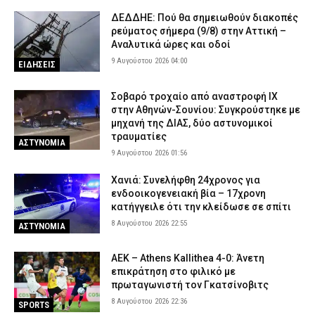
συντρόφου του για ενδοοικογενειακή βία
ΔΕΔΔΗΕ: Πού θα σημειωθούν διακοπές
8 Αυγούστου 2026 15:48
ΑΣΤΥΝΟΜΙΑ
ρεύματος σήμερα (9/8) στην Αττική –
Αναλυτικά ώρες και οδοί
Κέρκυρα: Απαγορεύτηκε ο απόπλους πλοίου με 26 επιβάτες
9 Αυγούστου 2026 04:00
ΕΙΔΗΣΕΙΣ
λόγω μηχανικής βλάβης
8 Αυγούστου 2026 15:32
ΕΙΔΗΣΕΙΣ
Σοβαρό τροχαίο από αναστροφή ΙΧ
Λυκαβηττός: Σε 57χρονη που αγνοούνταν ανήκει η σορός – Από
στην Αθηνών-Σουνίου: Συγκρούστηκε με
πτώση ο θάνατός της
μηχανή της ΔΙΑΣ, δύο αστυνομικοί
τραυματίες
8 Αυγούστου 2026 15:17
ΑΣΤΥΝΟΜΙΑ
ΑΣΤΥΝΟΜΙΑ
9 Αυγούστου 2026 01:56
Χανιά: Συνελήφθη 24χρονος για
ενδοοικογενειακή βία – 17χρονη
κατήγγειλε ότι την κλείδωσε σε σπίτι
8 Αυγούστου 2026 22:55
ΑΣΤΥΝΟΜΙΑ
ΑΕΚ – Athens Kallithea 4-0: Άνετη
επικράτηση στο φιλικό με
πρωταγωνιστή τον Γκατσίνοβιτς
8 Αυγούστου 2026 22:36
SPORTS