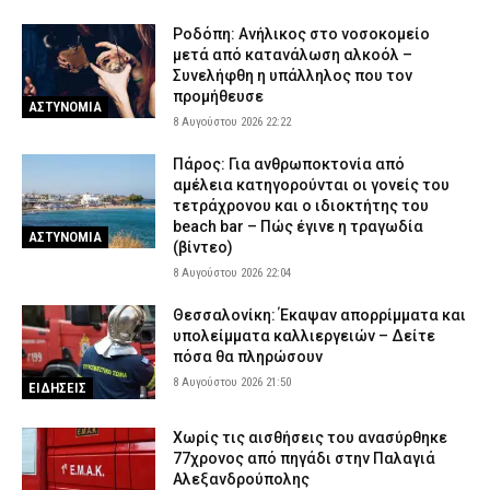
Ροδόπη: Ανήλικος στο νοσοκομείο
μετά από κατανάλωση αλκοόλ –
Συνελήφθη η υπάλληλος που τον
προμήθευσε
ΑΣΤΥΝΟΜΙΑ
8 Αυγούστου 2026 22:22
Πάρος: Για ανθρωποκτονία από
αμέλεια κατηγορούνται οι γονείς του
τετράχρονου και ο ιδιοκτήτης του
beach bar – Πώς έγινε η τραγωδία
ΑΣΤΥΝΟΜΙΑ
(βίντεο)
8 Αυγούστου 2026 22:04
Θεσσαλονίκη: Έκαψαν απορρίμματα και
υπολείμματα καλλιεργειών – Δείτε
πόσα θα πληρώσουν
8 Αυγούστου 2026 21:50
ΕΙΔΗΣΕΙΣ
Χωρίς τις αισθήσεις του ανασύρθηκε
77χρονος από πηγάδι στην Παλαγιά
Αλεξανδρούπολης