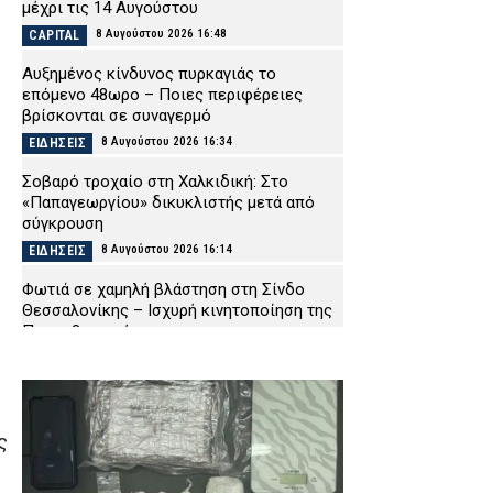
μέχρι τις 14 Αυγούστου
8 Αυγούστου 2026 16:48
CAPITAL
Αυξημένος κίνδυνος πυρκαγιάς το
επόμενο 48ωρο – Ποιες περιφέρειες
βρίσκονται σε συναγερμό
8 Αυγούστου 2026 16:34
ΕΙΔΗΣΕΙΣ
Σοβαρό τροχαίο στη Χαλκιδική: Στο
«Παπαγεωργίου» δικυκλιστής μετά από
σύγκρουση
8 Αυγούστου 2026 16:14
ΕΙΔΗΣΕΙΣ
Φωτιά σε χαμηλή βλάστηση στη Σίνδο
Θεσσαλονίκης – Ισχυρή κινητοποίηση της
Πυροσβεστικής
8 Αυγούστου 2026 16:01
ΕΙΔΗΣΕΙΣ
Λευκάδα: Συνελήφθη 58χρονος μετά την
καταγγελία της συντρόφου του για
ενδοοικογενειακή βία
ς
8 Αυγούστου 2026 15:48
ΑΣΤΥΝΟΜΙΑ