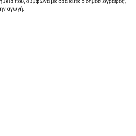
σημεία που, σύμφωνα με όσα είπε ο δημοσιογράφος,
ην αγωγή.