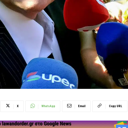
X
WhatsApp
Email
Copy URL