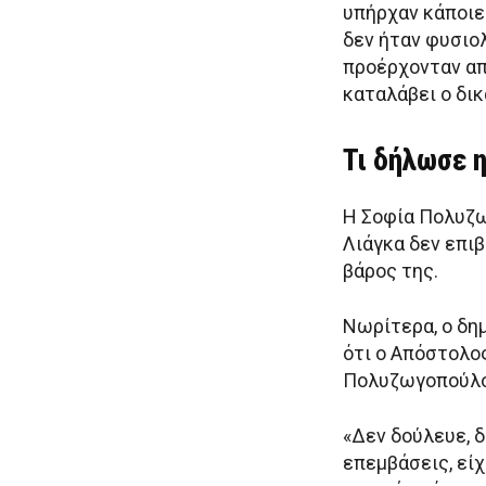
υπήρχαν κάποιε
δεν ήταν φυσιολ
προέρχονταν από
καταλάβει ο δικ
Τι δήλωσε 
Η Σοφία Πολυζω
Λιάγκα δεν επι
βάρος της.
Νωρίτερα, ο δη
ότι ο Απόστολο
Πολυζωγοπούλο
«Δεν δούλευε, δ
επεμβάσεις, είχ