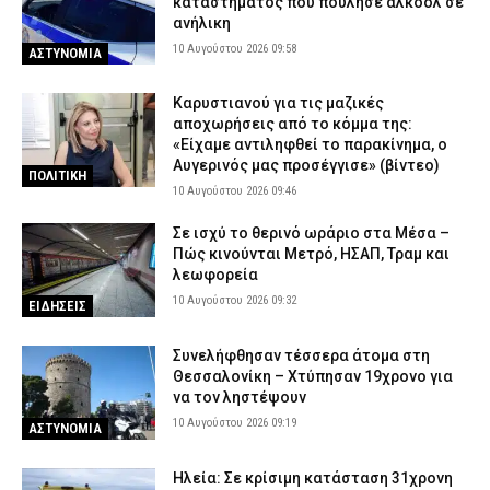
καταστήματος που πούλησε αλκοόλ σε
ανήλικη
10 Αυγούστου 2026 09:58
ΑΣΤΥΝΟΜΙΑ
Καρυστιανού για τις μαζικές
αποχωρήσεις από το κόμμα της:
«Είχαμε αντιληφθεί το παρακίνημα, ο
Αυγερινός μας προσέγγισε» (βίντεο)
ΠΟΛΙΤΙΚΗ
10 Αυγούστου 2026 09:46
Σε ισχύ το θερινό ωράριο στα Μέσα –
Πώς κινούνται Μετρό, ΗΣΑΠ, Τραμ και
λεωφορεία
10 Αυγούστου 2026 09:32
ΕΙΔΗΣΕΙΣ
Συνελήφθησαν τέσσερα άτομα στη
Θεσσαλονίκη – Χτύπησαν 19χρονο για
να τον ληστέψουν
10 Αυγούστου 2026 09:19
ΑΣΤΥΝΟΜΙΑ
Ηλεία: Σε κρίσιμη κατάσταση 31χρονη