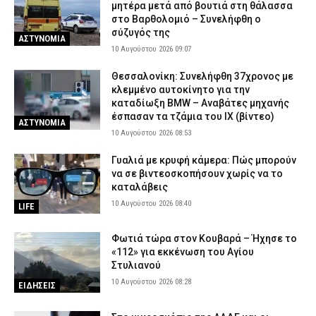
μητέρα μετά από βουτιά στη θάλασσα
στο Βαρθολομιό – Συνελήφθη ο
σύζυγός της
ΑΣΤΥΝΟΜΙΑ
10 Αυγούστου 2026 09:07
Θεσσαλονίκη: Συνελήφθη 37χρονος με
κλεμμένο αυτοκίνητο για την
καταδίωξη BMW – Αναβάτες μηχανής
έσπασαν τα τζάμια του ΙΧ (βίντεο)
ΑΣΤΥΝΟΜΙΑ
10 Αυγούστου 2026 08:53
Γυαλιά με κρυφή κάμερα: Πώς μπορούν
να σε βιντεοσκοπήσουν χωρίς να το
καταλάβεις
10 Αυγούστου 2026 08:40
LIFE
Φωτιά τώρα στον Κουβαρά – Ήχησε το
«112» για εκκένωση του Αγίου
Στυλιανού
10 Αυγούστου 2026 08:28
ΕΙΔΗΣΕΙΣ