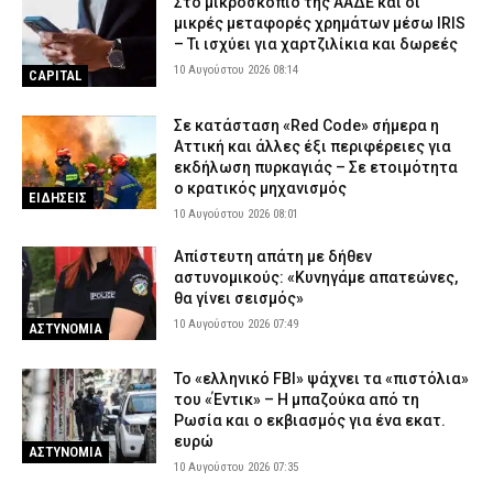
Στο μικροσκόπιο της ΑΑΔΕ και οι
μικρές μεταφορές χρημάτων μέσω IRIS
– Τι ισχύει για χαρτζιλίκια και δωρεές
10 Αυγούστου 2026 08:14
CAPITAL
Σε κατάσταση «Red Code» σήμερα η
Αττική και άλλες έξι περιφέρειες για
εκδήλωση πυρκαγιάς – Σε ετοιμότητα
ο κρατικός μηχανισμός
ΕΙΔΗΣΕΙΣ
10 Αυγούστου 2026 08:01
Απίστευτη απάτη με δήθεν
αστυνομικούς: «Κυνηγάμε απατεώνες,
θα γίνει σεισμός»
10 Αυγούστου 2026 07:49
ΑΣΤΥΝΟΜΙΑ
Το «ελληνικό FBI» ψάχνει τα «πιστόλια»
του «Έντικ» – Η μπαζούκα από τη
Ρωσία και ο εκβιασμός για ένα εκατ.
ευρώ
ΑΣΤΥΝΟΜΙΑ
10 Αυγούστου 2026 07:35