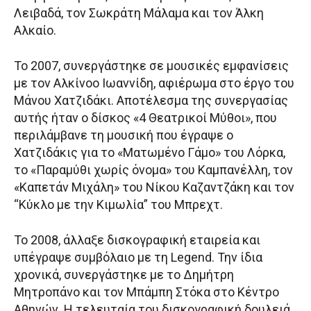
Λειβαδά, τον Σωκράτη Μάλαμα και τον Άλκη
Αλκαίο.
Το 2007, συνεργάστηκε σε μουσικές εμφανίσεις
με τον Αλκίνοο Ιωαννίδη, αφιέρωμα στο έργο του
Μάνου Χατζιδάκι. Αποτέλεσμα της συνεργασίας
αυτής ήταν ο δίσκος «4 Θεατρικοί Μύθοι», που
περιλάμβανε τη μουσική που έγραψε ο
Χατζιδάκις για το «Ματωμένο Γάμο» του Λόρκα,
το «Παραμύθι χωρίς όνομα» του Καμπανέλλη, τον
«Καπετάν Μιχάλη» του Νίκου Καζαντζάκη και τον
“Κύκλο με την Κιμωλία” του Μπρεχτ.
Το 2008, άλλαξε δισκογραφική εταιρεία και
υπέγραψε συμβόλαιο με τη Legend. Την ίδια
χρονικά, συνεργάστηκε με το Δημήτρη
Μητροπάνο και τον Μπάμπη Στόκα στο Κέντρο
Αθηνών. Η τελευταία του δισκογραφική δουλειά