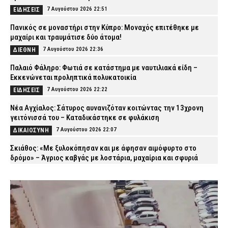
7 Αυγούστου 2026 22:51
ΕΙΔΗΣΕΙΣ
Πανικός σε μοναστήρι στην Κύπρο: Μοναχός επιτέθηκε με
μαχαίρι και τραυμάτισε δύο άτομα!
7 Αυγούστου 2026 22:36
ΔΙΕΘΝΗ
Παλαιό Φάληρο: Φωτιά σε κατάστημα με ναυτιλιακά είδη –
Εκκενώνεται προληπτικά πολυκατοικία
7 Αυγούστου 2026 22:22
ΕΙΔΗΣΕΙΣ
Νέα Αγχίαλος: Σάτυρος αυνανιζόταν κοιτώντας την 13χρονη
γειτόνισσά του – Καταδικάστηκε σε φυλάκιση
7 Αυγούστου 2026 22:07
ΔΙΚΑΙΟΣΥΝΗ
Σκιάθος: «Με ξυλοκόπησαν και με άφησαν αιμόφυρτο στο
δρόμο» – Άγριος καβγάς με λοστάρια, μαχαίρια και σφυριά
7 Αυγούστου 2026 21:53
ΔΙΚΑΙΟΣΥΝΗ
Εξαφάνιση 15χρονου στην Αθήνα: Τι αναφέρει το «Χαμόγελο του
Παιδιού»
7 Αυγούστου 2026 21:39
ΕΙΔΗΣΕΙΣ