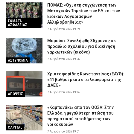
ΠΟΜΑΣ: «Όχι στη συγχώνευση των
Μετοχικών Ταμείων των ΕΔ και των
Ειδικών Λογαριασμών
ΣΩΜΑΤΑ
Αλληλοβοηθείας»
ΑΣΦΑΛΕΙΑΣ
7 Αυγούστου 2026 19:39
Μαρούσι: Συνελήφθη 35χρονος σε
προαύλιο σχολείου για διακίνηση
ναρκωτικών (εικόνα)
7 Αυγούστου 2026 19:26
ΑΣΤΥΝΟΜΙΑ
Χριστοφορίδης Κωνσταντίνος (ΕΑΥΘ):
«41 βαθμοί μέσα στα λεωφορεία της
ΔΑΕΘ»
7 Αυγούστου 2026 19:14
ΑΠΟΨΕΙΣ
«Καμπανάκι» από τον ΟΟΣΑ: Στην
Ελλάδα η μεγαλύτερη πτώση του
πραγματικού εισοδήματος των
νοικοκυριών
CAPITAL
7 Αυγούστου 2026 19:01