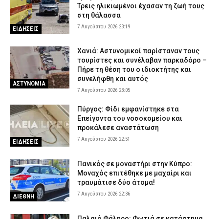
Τρεις ηλικιωμένοι έχασαν τη ζωή τους
Πιερία: Συνελήφθησαν δύο άνδρες που διέρρηξαν ΙΧ και άρπαξαν
στη θάλασσα
αντικείμενα αξίας άνω των 19.000 ευρώ
7 Αυγούστου 2026 23:19
ΕΙΔΗΣΕΙΣ
7 Αυγούστου 2026 16:23
ΑΣΤΥΝΟΜΙΑ
Πολύ υψηλός κίνδυνος πυρκαγιάς το Σάββατο – Ποιες περιοχές
Χανιά: Αστυνομικοί παρίσταναν τους
τίθενται σε «Red Code»
τουρίστες και συνέλαβαν παρκαδόρο –
Πήρε τη θέση του ο ιδιοκτήτης και
7 Αυγούστου 2026 16:10
ΕΙΔΗΣΕΙΣ
συνελήφθη και αυτός
ΑΣΤΥΝΟΜΙΑ
7 Αυγούστου 2026 23:05
Πύργος: Φίδι εμφανίστηκε στα
Επείγοντα του νοσοκομείου και
προκάλεσε αναστάτωση
7 Αυγούστου 2026 22:51
ΕΙΔΗΣΕΙΣ
Πανικός σε μοναστήρι στην Κύπρο:
Μοναχός επιτέθηκε με μαχαίρι και
τραυμάτισε δύο άτομα!
7 Αυγούστου 2026 22:36
ΔΙΕΘΝΗ
Παλαιό Φάληρο: Φωτιά σε κατάστημα