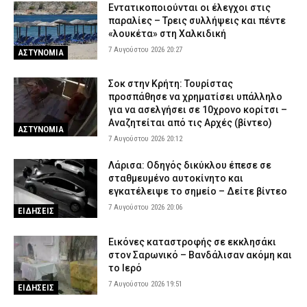
Εντατικοποιούνται οι έλεγχοι στις
παραλίες – Τρεις συλλήψεις και πέντε
«λουκέτα» στη Χαλκιδική
7 Αυγούστου 2026 20:27
ΑΣΤΥΝΟΜΙΑ
Σοκ στην Κρήτη: Τουρίστας
προσπάθησε να χρηματίσει υπάλληλο
για να ασελγήσει σε 10χρονο κορίτσι –
Αναζητείται από τις Αρχές (βίντεο)
ΑΣΤΥΝΟΜΙΑ
7 Αυγούστου 2026 20:12
Λάρισα: Οδηγός δικύκλου έπεσε σε
σταθμευμένο αυτοκίνητο και
εγκατέλειψε το σημείο – Δείτε βίντεο
7 Αυγούστου 2026 20:06
ΕΙΔΗΣΕΙΣ
Εικόνες καταστροφής σε εκκλησάκι
στον Σαρωνικό – Βανδάλισαν ακόμη και
το Ιερό
7 Αυγούστου 2026 19:51
ΕΙΔΗΣΕΙΣ