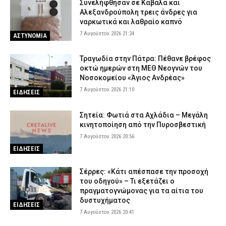
Συνελήφθησαν σε Καβάλα και
Αλεξανδρούπολη τρεις άνδρες για
ναρκωτικά και λαθραίο καπνό
7 Αυγούστου 2026 21:24
ΑΣΤΥΝΟΜΙΑ
Τραγωδία στην Πάτρα: Πέθανε βρέφος
οκτώ ημερών στη ΜΕΘ Νεογνών του
Νοσοκομείου «Άγιος Ανδρέας»
7 Αυγούστου 2026 21:10
ΕΙΔΗΣΕΙΣ
Σητεία: Φωτιά στα Αχλάδια – Μεγάλη
κινητοποίηση από την Πυροσβεστική
7 Αυγούστου 2026 20:56
ΕΙΔΗΣΕΙΣ
Σέρρες: «Κάτι απέσπασε την προσοχή
του οδηγού» – Τι εξετάζει ο
πραγματογνώμονας για τα αίτια του
δυστυχήματος
ΕΙΔΗΣΕΙΣ
7 Αυγούστου 2026 20:41