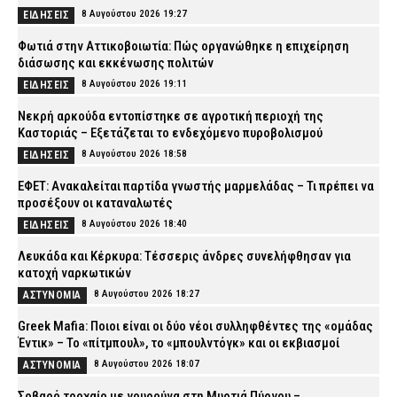
8 Αυγούστου 2026 19:27
ΕΙΔΗΣΕΙΣ
Φωτιά στην Αττικοβοιωτία: Πώς οργανώθηκε η επιχείρηση
διάσωσης και εκκένωσης πολιτών
8 Αυγούστου 2026 19:11
ΕΙΔΗΣΕΙΣ
Νεκρή αρκούδα εντοπίστηκε σε αγροτική περιοχή της
Καστοριάς – Εξετάζεται το ενδεχόμενο πυροβολισμού
8 Αυγούστου 2026 18:58
ΕΙΔΗΣΕΙΣ
ΕΦΕΤ: Ανακαλείται παρτίδα γνωστής μαρμελάδας – Τι πρέπει να
προσέξουν οι καταναλωτές
8 Αυγούστου 2026 18:40
ΕΙΔΗΣΕΙΣ
Λευκάδα και Κέρκυρα: Τέσσερις άνδρες συνελήφθησαν για
κατοχή ναρκωτικών
8 Αυγούστου 2026 18:27
ΑΣΤΥΝΟΜΙΑ
Greek Mafia: Ποιοι είναι οι δύο νέοι συλληφθέντες της «ομάδας
Έντικ» – Το «πίτμπουλ», το «μπουλντόγκ» και οι εκβιασμοί
8 Αυγούστου 2026 18:07
ΑΣΤΥΝΟΜΙΑ
Σοβαρό τροχαίο με γουρούνα στη Μυρτιά Πύργου –