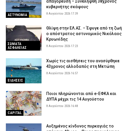
απαγόρευση – Συνελήφθη 38χρονος
κυβερνήτης σκάφους
8 Αυγούστου 2026 17:39
ΑΣΤΥΝΟΜΙΑ
Θλίψη στην ΕΛ.ΑΣ. – Έφυγε από τη ζωή
ο απόστρατος αστυνομικός Νικόλαος
Κρυωνίδης
ΣΩΜΑΤΑ
8 Αυγούστου 2026 17:23
ΑΣΦΑΛΕΙΑΣ
Χωρίς τις αισθήσεις του ανασύρθηκε
43χρονος αλλοδαπός στη Μετώπη
8 Αυγούστου 2026 16:57
ΕΙΔΗΣΕΙΣ
Ποιοι πληρώνονται από e-ΕΦΚΑ και
ΔΥΠΑ μέχρι τις 14 Αυγούστου
8 Αυγούστου 2026 16:48
CAPITAL
Αυξημένος κίνδυνος πυρκαγιάς το