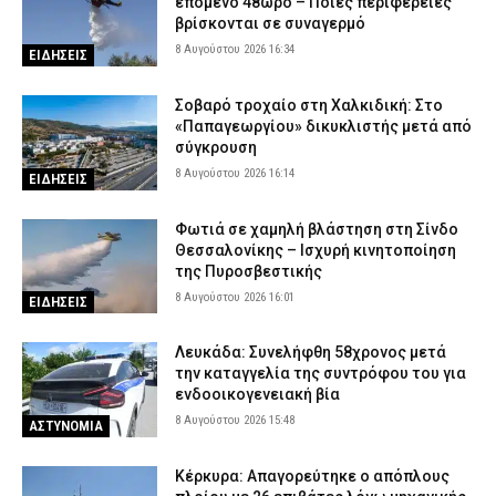
επόμενο 48ωρο – Ποιες περιφέρειες
βρίσκονται σε συναγερμό
8 Αυγούστου 2026 16:34
ΕΙΔΗΣΕΙΣ
Σοβαρό τροχαίο στη Χαλκιδική: Στο
«Παπαγεωργίου» δικυκλιστής μετά από
σύγκρουση
8 Αυγούστου 2026 16:14
ΕΙΔΗΣΕΙΣ
Φωτιά σε χαμηλή βλάστηση στη Σίνδο
Θεσσαλονίκης – Ισχυρή κινητοποίηση
της Πυροσβεστικής
8 Αυγούστου 2026 16:01
ΕΙΔΗΣΕΙΣ
Λευκάδα: Συνελήφθη 58χρονος μετά
την καταγγελία της συντρόφου του για
ενδοοικογενειακή βία
8 Αυγούστου 2026 15:48
ΑΣΤΥΝΟΜΙΑ
Κέρκυρα: Απαγορεύτηκε ο απόπλους