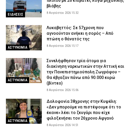
πλοίου με 26 επιβάτες λόγω μηχανικής
βλάβης
8 Αυγούστου 2026 15:32
ΕΙΔΗΣΕΙΣ
Λυκαβηττός: Σε 57χρονη που
αγνοούνταν ανήκει η σορός – Από
πτώση ο θάνατός της
8 Αυγούστου 2026 15:17
ΑΣΤΥΝΟΜΙΑ
Συνελήφθησαν τρία άτομα για
διακίνηση ναρκωτικών στην Αττική και
την Πανεπιστημιούπολη Ζωγράφου –
Θα έβγαζαν πάνω από 90.000 ευρώ
ΑΣΤΥΝΟΜΙΑ
(βίντεο)
8 Αυγούστου 2026 15:06
Δολοφονία 38χρονης στην Κυψέλη:
«Δεν μπορούμε να πιστέψουμε ότι το
έκανε» λέει το ζευγάρι που είχε
φιλοξενήσει τον 26χρονο Αφγανό
ΑΣΤΥΝΟΜΙΑ
8 Αυγούστου 2026 14:51