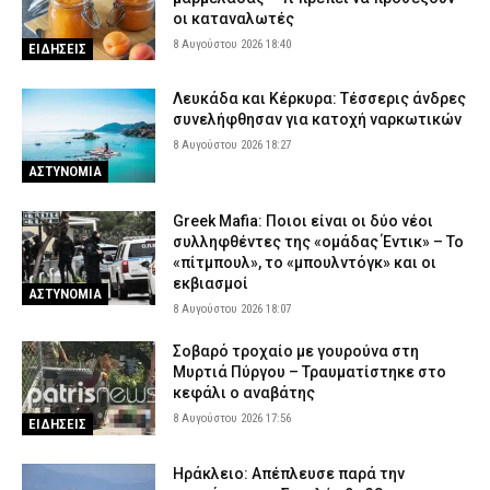
οι καταναλωτές
8 Αυγούστου 2026 18:40
ΕΙΔΗΣΕΙΣ
Λευκάδα και Κέρκυρα: Τέσσερις άνδρες
συνελήφθησαν για κατοχή ναρκωτικών
8 Αυγούστου 2026 18:27
ΑΣΤΥΝΟΜΙΑ
Greek Mafia: Ποιοι είναι οι δύο νέοι
συλληφθέντες της «ομάδας Έντικ» – Το
«πίτμπουλ», το «μπουλντόγκ» και οι
εκβιασμοί
ΑΣΤΥΝΟΜΙΑ
8 Αυγούστου 2026 18:07
Σοβαρό τροχαίο με γουρούνα στη
Μυρτιά Πύργου – Τραυματίστηκε στο
κεφάλι ο αναβάτης
8 Αυγούστου 2026 17:56
ΕΙΔΗΣΕΙΣ
Ηράκλειο: Απέπλευσε παρά την