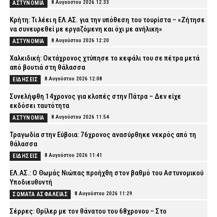
8 Αυγούστου 2026 12:33
ΑΣΤΥΝΟΜΙΑ
Κρήτη: Τι λέει η ΕΛ.ΑΣ. για την υπόθεση του τουρίστα – «Ζήτησε
να συνευρεθεί με εργαζόμενη και όχι με ανήλικη»
8 Αυγούστου 2026 12:20
ΑΣΤΥΝΟΜΙΑ
Χαλκιδική: Οκτάχρονος χτύπησε το κεφάλι του σε πέτρα μετά
από βουτιά στη θάλασσα
8 Αυγούστου 2026 12:08
ΕΙΔΗΣΕΙΣ
Συνελήφθη 14χρονος για κλοπές στην Πάτρα – Δεν είχε
εκδόσει ταυτότητα
8 Αυγούστου 2026 11:54
ΑΣΤΥΝΟΜΙΑ
Τραγωδία στην Εύβοια: 76χρονος ανασύρθηκε νεκρός από τη
θάλασσα
8 Αυγούστου 2026 11:41
ΕΙΔΗΣΕΙΣ
ΕΛ.ΑΣ.: Ο Θωμάς Νιώπας προήχθη στον βαθμό του Αστυνομικού
Υποδιευθυντή
8 Αυγούστου 2026 11:29
ΣΩΜΑΤΑ ΑΣΦΑΛΕΙΑΣ
Σέρρες: Θρίλερ με τον θάνατου του 68χρονου – Στο