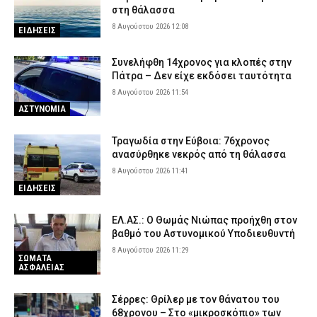
στη θάλασσα
8 Αυγούστου 2026 12:08
ΕΙΔΗΣΕΙΣ
Συνελήφθη 14χρονος για κλοπές στην
Πάτρα – Δεν είχε εκδόσει ταυτότητα
8 Αυγούστου 2026 11:54
ΑΣΤΥΝΟΜΙΑ
Τραγωδία στην Εύβοια: 76χρονος
ανασύρθηκε νεκρός από τη θάλασσα
8 Αυγούστου 2026 11:41
ΕΙΔΗΣΕΙΣ
ΕΛ.ΑΣ.: Ο Θωμάς Νιώπας προήχθη στον
βαθμό του Αστυνομικού Υποδιευθυντή
8 Αυγούστου 2026 11:29
ΣΩΜΑΤΑ
ΑΣΦΑΛΕΙΑΣ
Σέρρες: Θρίλερ με τον θάνατου του
68χρονου – Στο «μικροσκόπιο» των