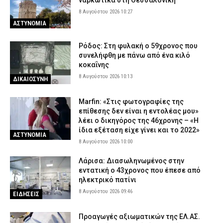
8 Αυγούστου 2026 10:27
ΑΣΤΥΝΟΜΙΑ
Ρόδος: Στη φυλακή ο 59χρονος που
συνελήφθη με πάνω από ένα κιλό
κοκαΐνης
8 Αυγούστου 2026 10:13
ΔΙΚΑΙΟΣΥΝΗ
Marfin: «Στις φωτογραφίες της
επίθεσης δεν είναι η εντολέας μου»
λέει ο δικηγόρος της 46χρονης – «Η
ίδια εξέταση είχε γίνει και το 2022»
ΑΣΤΥΝΟΜΙΑ
8 Αυγούστου 2026 10:00
Λάρισα: Διασωληνωμένος στην
εντατική ο 43χρονος που έπεσε από
ηλεκτρικό πατίνι
8 Αυγούστου 2026 09:46
ΕΙΔΗΣΕΙΣ
Προαγωγές αξιωματικών της ΕΛ.ΑΣ.