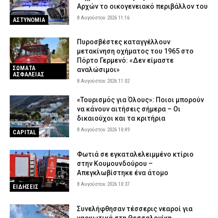
Αρχών το οικογενειακό περιβάλλον του
8 Αυγούστου 2026 11:16
ΑΣΤΥΝΟΜΙΑ
Πυροσβέστες καταγγέλλουν
μετακίνηση οχήματος του 1965 στο
Πόρτο Γερμενό: «Δεν είμαστε
ΣΩΜΑΤΑ
αναλώσιμοι»
ΑΣΦΑΛΕΙΑΣ
8 Αυγούστου 2026 11:02
«Τουρισμός για Όλους»: Ποιοι μπορούν
να κάνουν αιτήσεις σήμερα – Οι
δικαιούχοι και τα κριτήρια
8 Αυγούστου 2026 10:49
CAPITAL
Φωτιά σε εγκαταλελειμμένο κτίριο
στην Κουμουνδούρου –
Απεγκλωβίστηκε ένα άτομο
8 Αυγούστου 2026 10:37
ΕΙΔΗΣΕΙΣ
Συνελήφθησαν τέσσερις νεαροί για
ναρκωτικά στη Θεσσαλονίκη