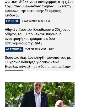
Φωτιές: «Κόκκινος» συναγερμός στη χώρα
Σ
λόγω των θυελλωδών ανέμων – Έκτακτη
σύσκεψη της επιτροπής Εκτίμησης
Κινδύνου
9 Αυγούστου 2026 13:55
ΕΙΔΗΣΕΙΣ
Αθηνών-Σουνίου: Ελεύθερος ο 20χρονος
οδηγός του ΙΧ που έκανε παράνομη
αναστροφή και τραυμάτισε δύο
αστυνομικούς της ΔΙΑΣ
9 Αυγούστου 2026 13:39
ΑΣΤΥΝΟΜΙΑ
Θεσσαλονίκη: Συνελήφθη φυγόποινος με
11 χρόνια κάθειρξη για ναρκωτικά –
Έκρυβαν κάνναβη σε κάδο απορριμμάτων
9 Αυγούστου 2026 13:25
ΑΣΤΥΝΟΜΙΑ
Τραγωδία στα Μάλια: 64χρονος
ανασύρθηκε νεκρός από τη θάλασσα
9 Αυγούστου 2026 13:10
ΕΙΔΗΣΕΙΣ
Αλόννησος: Περιπολικά και πυροσβεστικά
ταξιδεύουν στη Σκόπελο για να βάλουν