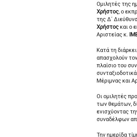
Ομιλητές της ημ
Χρήστος
, ο εκπ
της Δ΄ Διεύθυνσ
Χρήστος
και ο 
Αριστείας κ.
ΙΜ
Κατά τη διάρκε
απασχολούν τον
πλαίσιο του συν
συνταξιοδοτικά
Μέριμνας και Α
Οι ομιλητές πρ
των θεμάτων, δ
ενισχύοντας τη
συναδέλφων απέ
Την ημερίδα τί