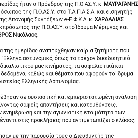
ερίδας ήταν ο Πρόεδρος της Π.Ο.ΑΣ.Υ. κ.
ΜΑΥΡΑΓΑΝΗ
ρόσωπος της Π.Ο.ΑΣ.Υ. στο Τ.Α.Π.Α.Σ.Α. και εισηγητής
ης Απονομής Συντάξεων e-Ε.Φ.Κ.Α. κ.
ΧΑΡΔΑΛΙΑΣ
εκπρόσωπος της Π.Ο.ΑΣ.Υ. στο Ίδρυμα Μέριμνας και
ΒΡΟΣ Νικόλαος
.
ια της ημερίδας αναπτύχθηκαν καίρια ζητήματα που
 Έλληνα αστυνομικό, όπως το τρέχον διεκδικητικό
δικαλιστικού μας κινήματος, τα ασφαλιστικά και
 δεδομένα, καθώς και θέματα που αφορούν το Ίδρυμα
ριστείας Ελληνικής Αστυνομίας.
οέβησαν σε ουσιαστική και εμπεριστατωμένη ανάλυση
ίνοντας σαφείς απαντήσεις και κατευθύνσεις,
ν ενημέρωση και την αγωνιστική ετοιμότητα των
ναντι στις προκλήσεις που αντιμετωπίζει ο κλάδος.
μησαν με την παρουσία τους ο Διευθυντής της