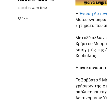
11 Μαΐου 2026 11:40
Η
Ένωση Αστυν
1
min.
Μαΐου ενημερωτ
ζητήματα που α
Μεταξύ άλλων ο
Χρήστος Μαυραγ
εισηγητής της 
Χαρδαλιάς.
Η ανακοίνωση τ
Το Σάββατο 9 Μ
χρήσεων της Δι
απόλυτη επιτυχ
Αστυνομικών Υ