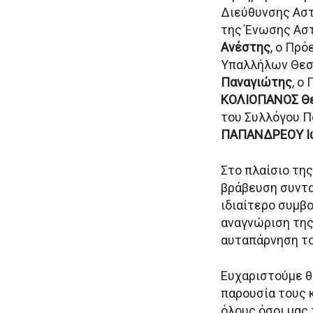
Διεύθυνσης Αστ
της Ένωσης Ασ
Ανέστης
, ο Πρ
Υπαλλήλων Θεσ
Παναγιώτης
, ο
ΚΟΛΙΟΠΑΝΟΣ Θ
του Συλλόγου Π
ΠΑΠΑΝΔΡΕΟΥ Ι
Στο πλαίσιο τη
βράβευση συντα
ιδιαίτερο συμβο
αναγνώριση της
αυταπάρνηση το
Ευχαριστούμε θ
παρουσία τους 
όλους όσοι μας 