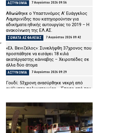
7 Αυγούστου 2026 09:56
ΑΣΤΥΝΟΜΙΑ
Αθωώθηκε ο Υπαστυνόμος Α’ Ευάγγελος
Λαμπρινίδης που κατηγορούνταν για
αδικήματα ηθικής αυτουργίας το 2019 – Η
ανακοίνωση της ΕΛ.ΑΣ.
7 Αυγούστου 2026 09:42
ΣΩΜΑΤΑ ΑΣΦΑΛΕΙΑΣ
,
«Ελ. Βενιζέλος»: Συνελήφθη 37χρονος που
προσπάθησε να εισάγει 18 κιλά
ακατέργαστης κάνναβης – Χειροπέδες σε
άλλα δύο άτομα
7 Αυγούστου 2026 09:29
ΑΣΤΥΝΟΜΙΑ
Γουδί: 53χρονη ανασύρθηκε νεκρή από
ακάλυπτο πολυκατοικίας – Έπεσε από τον
πέμπτο όροφο
7 Αυγούστου 2026 09:16
ΑΣΤΥΝΟΜΙΑ
Τροχαίο-σοκ στις Σέρρες: ΙΧ
συγκρούστηκε με φορτηγό – Σκοτώθηκαν
δύο άτομα
7 Αυγούστου 2026 09:03
ΕΙΔΗΣΕΙΣ