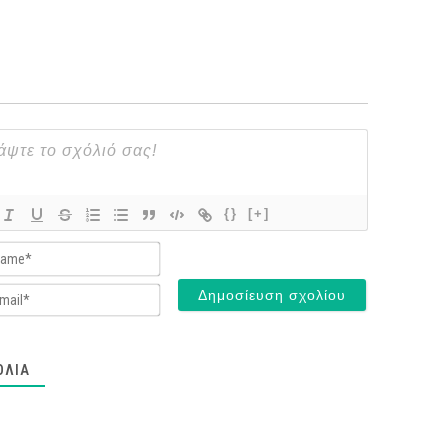
{}
[+]
Name*
Email*
ΌΛΙΑ