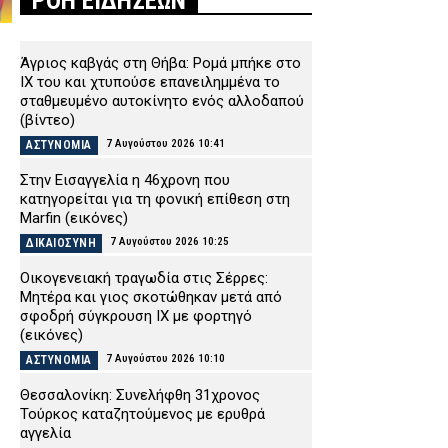
ΡΟΗ ΕΙΔΗΣΕΩΝ
Άγριος καβγάς στη Θήβα: Ρομά μπήκε στο
ΙΧ του και χτυπούσε επανειλημμένα το
σταθμευμένο αυτοκίνητο ενός αλλοδαπού
(βίντεο)
7 Αυγούστου 2026 10:41
ΑΣΤΥΝΟΜΙΑ
Στην Εισαγγελία η 46χρονη που
κατηγορείται για τη φονική επίθεση στη
Marfin (εικόνες)
7 Αυγούστου 2026 10:25
ΔΙΚΑΙΟΣΥΝΗ
Οικογενειακή τραγωδία στις Σέρρες:
Μητέρα και γιος σκοτώθηκαν μετά από
σφοδρή σύγκρουση ΙΧ με φορτηγό
(εικόνες)
7 Αυγούστου 2026 10:10
ΑΣΤΥΝΟΜΙΑ
Θεσσαλονίκη: Συνελήφθη 31χρονος
Τούρκος καταζητούμενος με ερυθρά
αγγελία