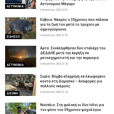
Αστυνομικό Μέγαρο
ΑΣΤΥΝΟΜΙΑ
6 Αυγούστου 2026 22:01
Εύβοια: Νεκρός ο 35χρονος που πάλευε
για τη ζωή του μετά το τροχαίο με
αγριογούρουνο
6 Αυγούστου 2026 21:47
ΕΙΔΗΣΕΙΣ
Άρτα: Συνελήφθησαν δύο στελέχη του
ΔΕΔΔΗΕ μετά την έκρηξη σε
μετασχηματιστή και την πυρκαγιά
6 Αυγούστου 2026 21:32
ΑΣΤΥΝΟΜΙΑ
Συρία: Βόμβα εξερράγη σε λεωφορείο
κοντά στη Δαμασκό – Αναφορές για
πολλούς νεκρούς
6 Αυγούστου 2026 21:18
ΔΙΕΘΝΗ
Ναύπλιο: Στη φυλακή οι δύο Ινδοί για
τον φόνο του 59χρονου ψυχολόγου