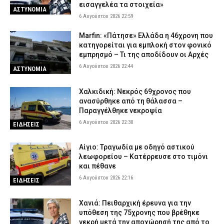
εισαγγελέα τα στοιχεία»
ΑΣΤΥΝΟΜΙΑ
6 Αυγούστου 2026 22:59
Marfin: «Πάτησε» Ελλάδα η 46χρονη που
κατηγορείται για εμπλοκή στον φονικό
εμπρησμό – Τι της αποδίδουν οι Αρχές
6 Αυγούστου 2026 22:44
ΑΣΤΥΝΟΜΙΑ
Χαλκιδική: Νεκρός 69χρονος που
ανασύρθηκε από τη θάλασσα –
Παραγγέλθηκε νεκροψία
6 Αυγούστου 2026 22:30
ΕΙΔΗΣΕΙΣ
Αίγιο: Τραγωδία με οδηγό αστικού
λεωφορείου – Κατέρρευσε στο τιμόνι
και πέθανε
6 Αυγούστου 2026 22:16
ΕΙΔΗΣΕΙΣ
Χανιά: Πειθαρχική έρευνα για την
υπόθεση της 75χρονης που βρέθηκε
νεκρή μετά την αποχώρησή της από το