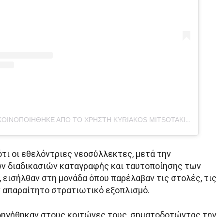
Η ΔΗΜΟΣΊΕΥΣΗ ΚΟΙΝΟΠΟΙΉΘΗΚΕ ΑΠΌ ΤΟ ΧΡΉΣΤΗ KYRIAKOS MITSOTAKIS (@KYRIAKOS_)
ότι οι εθελόντριες νεοσύλλεκτες, μετά την
ν διαδικασιών καταγραφής και ταυτοποίησης των
 εισήλθαν στη μονάδα όπου παρέλαβαν τις στολές, τις
ν απαραίτητο στρατιωτικό εξοπλισμό.
δηγήθηκαν στους κοιτώνες τους, σηματοδοτώντας την