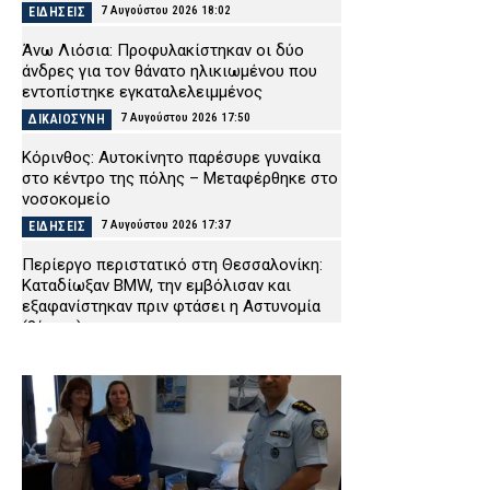
7 Αυγούστου 2026 18:02
ΕΙΔΗΣΕΙΣ
Άνω Λιόσια: Προφυλακίστηκαν οι δύο
άνδρες για τον θάνατο ηλικιωμένου που
εντοπίστηκε εγκαταλελειμμένος
7 Αυγούστου 2026 17:50
ΔΙΚΑΙΟΣΥΝΗ
Κόρινθος: Αυτοκίνητο παρέσυρε γυναίκα
στο κέντρο της πόλης – Μεταφέρθηκε στο
νοσοκομείο
7 Αυγούστου 2026 17:37
ΕΙΔΗΣΕΙΣ
Περίεργο περιστατικό στη Θεσσαλονίκη:
Καταδίωξαν BMW, την εμβόλισαν και
εξαφανίστηκαν πριν φτάσει η Αστυνομία
(βίντεο)
7 Αυγούστου 2026 17:25
ΑΣΤΥΝΟΜΙΑ
Θεσσαλονίκη: Πρώην συνδικαλιστής της
ΕΛ.ΑΣ. συνελήφθη για ρευματοκλοπή
7 Αυγούστου 2026 17:12
ΑΣΤΥΝΟΜΙΑ
Θεσσαλονίκη: Μεγάλη κινητοποίηση για