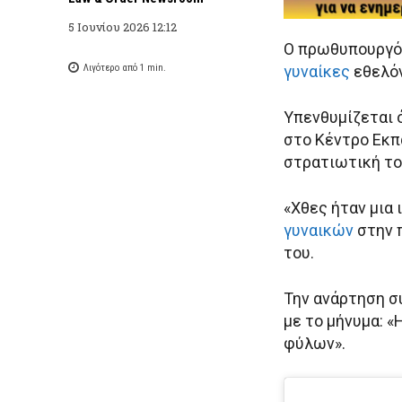
5 Ιουνίου 2026 12:12
Ο πρωθυπουργός
Λιγότερο από 1
min.
γυναίκες
εθελόν
Υπενθυμίζεται 
στο Κέντρο Εκπ
στρατιωτική το
«Χθες ήταν μια 
γυναικών
στην 
του.
Την ανάρτηση σ
με το μήνυμα: «
φύλων».