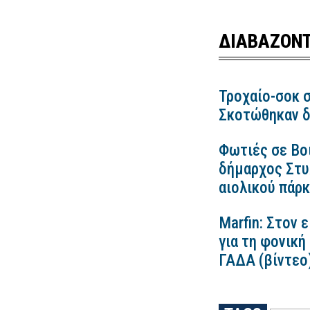
ΔΙΑΒΑΖΟΝΤ
Τροχαίο-σοκ σ
Σκοτώθηκαν δ
Φωτιές σε Βο
δήμαρχος Στυλ
αιολικού πάρ
Marfin: Στον 
για τη φονική
ΓΑΔΑ (βίντεο