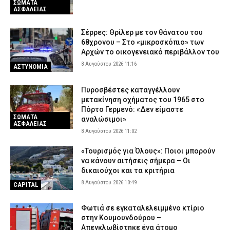
ΣΩΜΑΤΑ
ΑΣΦΑΛΕΙΑΣ
Σέρρες: Θρίλερ με τον θάνατου του
68χρονου – Στο «μικροσκόπιο» των
Αρχών το οικογενειακό περιβάλλον του
8 Αυγούστου 2026 11:16
ΑΣΤΥΝΟΜΙΑ
Πυροσβέστες καταγγέλλουν
μετακίνηση οχήματος του 1965 στο
Πόρτο Γερμενό: «Δεν είμαστε
ΣΩΜΑΤΑ
αναλώσιμοι»
ΑΣΦΑΛΕΙΑΣ
8 Αυγούστου 2026 11:02
«Τουρισμός για Όλους»: Ποιοι μπορούν
να κάνουν αιτήσεις σήμερα – Οι
δικαιούχοι και τα κριτήρια
8 Αυγούστου 2026 10:49
CAPITAL
Φωτιά σε εγκαταλελειμμένο κτίριο
στην Κουμουνδούρου –
Απεγκλωβίστηκε ένα άτομο