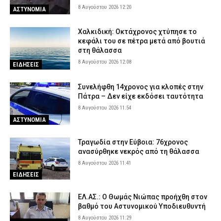
8 Αυγούστου 2026 12:20
ΑΣΤΥΝΟΜΙΑ
Χαλκιδική: Οκτάχρονος χτύπησε το
κεφάλι του σε πέτρα μετά από βουτιά
στη θάλασσα
8 Αυγούστου 2026 12:08
ΕΙΔΗΣΕΙΣ
Συνελήφθη 14χρονος για κλοπές στην
Πάτρα – Δεν είχε εκδόσει ταυτότητα
8 Αυγούστου 2026 11:54
ΑΣΤΥΝΟΜΙΑ
Τραγωδία στην Εύβοια: 76χρονος
ανασύρθηκε νεκρός από τη θάλασσα
8 Αυγούστου 2026 11:41
ΕΙΔΗΣΕΙΣ
ΕΛ.ΑΣ.: Ο Θωμάς Νιώπας προήχθη στον
βαθμό του Αστυνομικού Υποδιευθυντή
8 Αυγούστου 2026 11:29