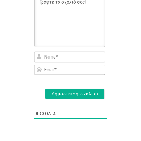
Name*
Email*
0
ΣΧΌΛΙΑ