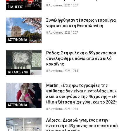
8 Αυγούστου 2026 10:37
ΕΙΔΗΣΕΙΣ
Συνελήφθησαν τέσσερις νεαροί για
ναρκωτικά στη Θεσσαλονίκη
8 Αυγούστου 2026 10:27
ΑΣΤΥΝΟΜΙΑ
Ρόδος: Στη φυλακή ο 59χρονος που
συνελήφθη με πάνω από ένα κιλό
κοκαΐνης
8 Αυγούστου 2026 10:13
ΔΙΚΑΙΟΣΥΝΗ
Marfin: «Στις φωτογραφίες της
επίθεσης δεν είναι η εντολέας μου»
λέει ο δικηγόρος της 46χρονης – «Η
ίδια εξέταση είχε γίνει και το 2022»
ΑΣΤΥΝΟΜΙΑ
8 Αυγούστου 2026 10:00
Λάρισα: Διασωληνωμένος στην
εντατική ο 43χρονος που έπεσε από