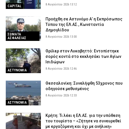
8 Αυγούστου 2026 13:12
CAPITAL
Σοβαρό ατύχημα στην Ηλεία: 31χρονη έπεσε στην άμμο και
υπέστη κάταγμα στον αυχένα
Προήχθη σε Αστυνόμο Α’ η Εκπρόσωπος
7 Αυγούστου 2026 23:34
ΕΙΔΗΣΕΙΣ
Τύπου της ΕΛ.ΑΣ., Κωνσταντία
Δημογλίδου
Τραγωδίες σε Βόλο, Χαλκίδα και Βούλα: Τρεις ηλικιωμένοι
ΣΩΜΑΤΑ
έχασαν τη ζωή τους στη θάλασσα
8 Αυγούστου 2026 13:00
ΑΣΦΑΛΕΙΑΣ
7 Αυγούστου 2026 23:19
ΕΙΔΗΣΕΙΣ
Θρίλερ στον Λυκαβηττό: Εντοπίστηκε
Χανιά: Αστυνομικοί παρίσταναν τους τουρίστες και συνέλαβαν
σορός κοντά στο εκκλησάκι των Αγίων
παρκαδόρο – Πήρε τη θέση του ο ιδιοκτήτης και συνελήφθη και
Ισιδώρων
αυτός
8 Αυγούστου 2026 12:46
ΑΣΤΥΝΟΜΙΑ
7 Αυγούστου 2026 23:05
ΑΣΤΥΝΟΜΙΑ
Θεσσαλονίκη: Συνελήφθη 53χρονος που
οδηγούσε μεθυσμένος
8 Αυγούστου 2026 12:33
ΑΣΤΥΝΟΜΙΑ
Κρήτη: Τι λέει η ΕΛ.ΑΣ. για την υπόθεση
του τουρίστα – «Ζήτησε να συνευρεθεί
με εργαζόμενη και όχι με ανήλικη»