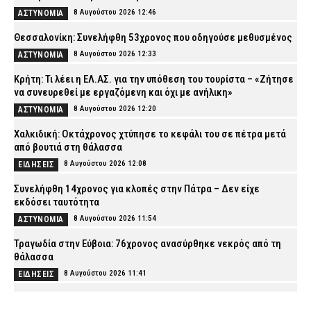
8 Αυγούστου 2026 12:46
ΑΣΤΥΝΟΜΙΑ
Θεσσαλονίκη: Συνελήφθη 53χρονος που οδηγούσε μεθυσμένος
8 Αυγούστου 2026 12:33
ΑΣΤΥΝΟΜΙΑ
Κρήτη: Τι λέει η ΕΛ.ΑΣ. για την υπόθεση του τουρίστα – «Ζήτησε
να συνευρεθεί με εργαζόμενη και όχι με ανήλικη»
8 Αυγούστου 2026 12:20
ΑΣΤΥΝΟΜΙΑ
Χαλκιδική: Οκτάχρονος χτύπησε το κεφάλι του σε πέτρα μετά
από βουτιά στη θάλασσα
8 Αυγούστου 2026 12:08
ΕΙΔΗΣΕΙΣ
Συνελήφθη 14χρονος για κλοπές στην Πάτρα – Δεν είχε
εκδόσει ταυτότητα
8 Αυγούστου 2026 11:54
ΑΣΤΥΝΟΜΙΑ
Τραγωδία στην Εύβοια: 76χρονος ανασύρθηκε νεκρός από τη
θάλασσα
8 Αυγούστου 2026 11:41
ΕΙΔΗΣΕΙΣ
ΕΛ.ΑΣ.: Ο Θωμάς Νιώπας προήχθη στον βαθμό του Αστυνομικού