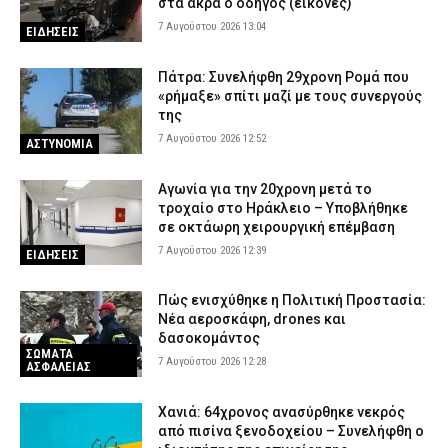
στα άκρα ο οδηγός (εικόνες)
7 Αυγούστου 2026 13:04
ΕΙΔΗΣΕΙΣ
Πάτρα: Συνελήφθη 29χρονη Ρομά που
«ρήμαξε» σπίτι μαζί με τους συνεργούς
της
7 Αυγούστου 2026 12:52
ΑΣΤΥΝΟΜΙΑ
Αγωνία για την 20χρονη μετά το
τροχαίο στο Ηράκλειο – Υποβλήθηκε
σε οκτάωρη χειρουργική επέμβαση
7 Αυγούστου 2026 12:39
ΕΙΔΗΣΕΙΣ
Πώς ενισχύθηκε η Πολιτική Προστασία:
Νέα αεροσκάφη, drones και
δασοκομάντος
ΣΩΜΑΤΑ
7 Αυγούστου 2026 12:28
ΑΣΦΑΛΕΙΑΣ
Χανιά: 64χρονος ανασύρθηκε νεκρός
από πισίνα ξενοδοχείου – Συνελήφθη ο