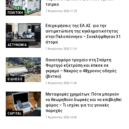
τσίρκο
7 Αυγούστου 2026 11:29
ΠΟΛΙΤΙΚΗ
Επιχειρήσεις της ΕΛ.ΑΣ. για την
αντιμετώπιση της εγκληματικότητας
στην Πελοπόννησο – Συνελήφθησαν 31
άτομα
ΑΣΤΥΝΟΜΙΑ
7 Αυγούστου 2026 11:14
Θανατηφόρο τροχαίο στη Σπάρτη:
Φορτηγό εξετράπη και έπεσε σε
γκρεμό – Νεκρός ο 48χρονος οδηγός
(βίντεο)
ΕΙΔΗΣΕΙΣ
7 Αυγούστου 2026 11:06
Μεταφορές χρημάτων: Πότε μπορούν
να θεωρηθούν δωρεές και να επιβληθεί
φόρος – Τι ισχύει για τις γονικές
παροχές
CAPITAL
7 Αυγούστου 2026 10:54