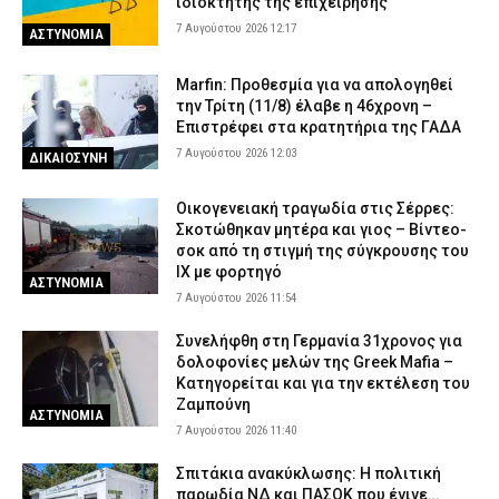
ιδιοκτήτης της επιχείρησης
7 Αυγούστου 2026 12:17
ΑΣΤΥΝΟΜΙΑ
Marfin: Προθεσμία για να απολογηθεί
την Τρίτη (11/8) έλαβε η 46χρονη –
Επιστρέφει στα κρατητήρια της ΓΑΔΑ
7 Αυγούστου 2026 12:03
ΔΙΚΑΙΟΣΥΝΗ
Οικογενειακή τραγωδία στις Σέρρες:
Σκοτώθηκαν μητέρα και γιος – Βίντεο-
σοκ από τη στιγμή της σύγκρουσης του
ΙΧ με φορτηγό
ΑΣΤΥΝΟΜΙΑ
7 Αυγούστου 2026 11:54
Συνελήφθη στη Γερμανία 31χρονος για
δολοφονίες μελών της Greek Mafia –
Κατηγορείται και για την εκτέλεση του
Ζαμπούνη
ΑΣΤΥΝΟΜΙΑ
7 Αυγούστου 2026 11:40
Σπιτάκια ανακύκλωσης: Η πολιτική
παρωδία ΝΔ και ΠΑΣΟΚ που έγινε…