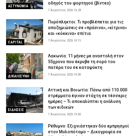
οδηγός του φορτηγού (βίντεο)
ΑΣΤΥΝΟΜΙΑ
7 Αυγούστου 2026 08:10
ΑΣΤΥΝΟΜΙΑ
7 Αυγούστου 2026 14:28
Πυρόπληκτοι: Τι προβλέπεται για τις
αποζημιώσεις σε «πράσινα», «κίτρινα»
και «κόκκινα» σπίτια
7 Αυγούστου 2026 14:15
CAPITAL
Λακωνία: 11 μήνες με αναστολή στον
55χρονο που έκρυβε τη σορό του
πατέρα του σε καταψύκτη
7 Αυγούστου 2026 14:04
ΔΙΚΑΙΟΣΥΝΗ
Αττική και Βοιωτία: Πάνω από 110.000
στρέμματα έγιναν στάχτη σε τέσσερις
ημέρες – Τι αποκαλύπτει η ανάλυση
των ειδικών
ΕΙΔΗΣΕΙΣ
7 Αυγούστου 2026 14:00
Ρέθυμνο: Εξιχνιάστηκαν δύο εμπρησμοί
στον Μυλοπόταμο – Δικογραφία σε