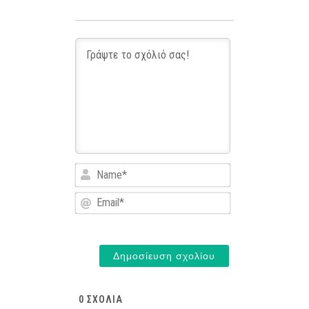
Name*
Email*
0
ΣΧΌΛΙΑ