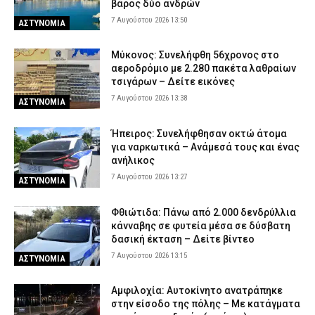
βάρος δύο ανδρών
7 Αυγούστου 2026 13:50
ΑΣΤΥΝΟΜΙΑ
Μύκονος: Συνελήφθη 56χρονος στο
αεροδρόμιο με 2.280 πακέτα λαθραίων
τσιγάρων – Δείτε εικόνες
7 Αυγούστου 2026 13:38
ΑΣΤΥΝΟΜΙΑ
Ήπειρος: Συνελήφθησαν οκτώ άτομα
για ναρκωτικά – Ανάμεσά τους και ένας
ανήλικος
7 Αυγούστου 2026 13:27
ΑΣΤΥΝΟΜΙΑ
Φθιώτιδα: Πάνω από 2.000 δενδρύλλια
κάνναβης σε φυτεία μέσα σε δύσβατη
δασική έκταση – Δείτε βίντεο
7 Αυγούστου 2026 13:15
ΑΣΤΥΝΟΜΙΑ
Αμφιλοχία: Αυτοκίνητο ανατράπηκε
στην είσοδο της πόλης – Με κατάγματα