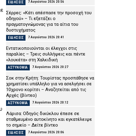
7 Αυγούστου 2026 20:56
ΕΙΔΗΣΕΙΣ
λε
Σέρρες: «Κάτι απέσπασε την προσοχή του
οδηγού» – Τι εξετάζει ο
πραγματογνώμονας για τα αίτια του
δυστυχήματος
7 Αυγούστου 2026 20:41
ΕΙΔΗΣΕΙΣ
Εντατικοποιούνται οι έλεγχοι στις
παραλίες – Τρεις συλλήψεις και πέντε
«λουκέτα» στη Χαλκιδική
7 Αυγούστου 2026 20:27
ΑΣΤΥΝΟΜΙΑ
Σοκ στην Κρήτη: Τουρίστας προσπάθησε να
χρηματίσει υπάλληλο για να ασελγήσει σε
10χρονο κορίτσι – Αναζητείται από τις
Αρχές (βίντεο)
7 Αυγούστου 2026 20:12
ΑΣΤΥΝΟΜΙΑ
υ
Λάρισα: Οδηγός δικύκλου έπεσε σε
σταθμευμένο αυτοκίνητο και εγκατέλειψε
το σημείο – Δείτε βίντεο
7 Αυγούστου 2026 20:06
ΕΙΔΗΣΕΙΣ