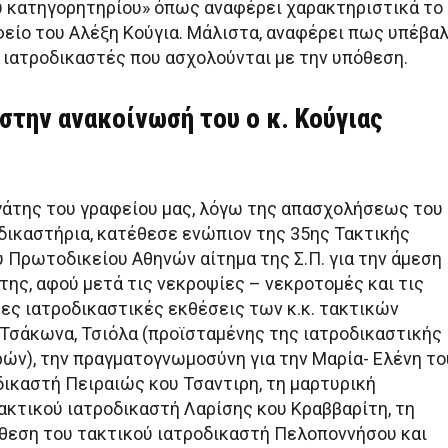
 κατηγορητηρίου» όπως αναφέρει χαρακτηριστικά το
φείο του Αλέξη Κούγια. Μάλιστα, αναφέρει πως υπέβα
 ιατροδικαστές που ασχολούνται με την υπόθεση.
στην ανακοίνωσή του ο κ. Κούγιας
γάτης του γραφείου μας, λόγω της απασχολήσεως του
 δικαστήρια, κατέθεσε ενώπιον της 35ης Τακτικής
υ Πρωτοδικείου Αθηνών αίτημα της Σ.Π. για την άμεση
ης, αφού μετά τις νεκροψίες – νεκροτομές και τις
ς ιατροδικαστικές εκθέσεις των κ.κ. τακτικών
Τσάκωνα, Τσιόλα (προϊσταμένης της ιατροδικαστικής
ών), την πραγματογνωμοσύνη για την Μαρία- Ελένη το
δικαστή Πειραιώς κου Τσαντιρη, τη μαρτυρική
ακτικού ιατροδικαστή Λαρίσης κου Κραββαρίτη, τη
θεση του τακτικού ιατροδικαστή Πελοποννήσου και