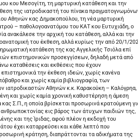
ου κου Μεσογίτη, τη μαρτυρική κατάθεση και την
θεση της ιατροδικαστή του πίνακα πραγματογνωμόνω
ου Αθηνών κας Δημακοπούλου, τη νέα μαρτυρική
ατρού – παθολογοανατόμου του ΚΑΤ κου Ευτυχιάδη, ο
ία ανακάλεσε την αρχική του κατάθεση, αλλά και την
ανατομική του έκθεση, αλλά κυρίως την από 20/1/20
ρωματική κατάθεση της κας Αγγελικής Τσιόλα επί
κών επιστημονικών προσεγγίσεων, δηλαδή μετά από
άνω καταθέσεις και εκθέσεις που έχουν
 επιστημονικά την έκθεση ιδεών, χωρίς κανένα
πόβαθρο και χωρίς καμία βιβλιογραφία, των
ν ιατροδικαστών Αθηνών κ.κ. Καρακούκη – Καλόγρηα,
μένη και χωρίς καμία χρονική καθυστέρηση η άμεση
κας Σ.Π., η οποία βρίσκεται προσωρινά κρατούμενη γι
ς ανθρωποκτονίας εις βάρος των άτυχων παιδιών της,
ένης και της Ίριδας, αφού πλέον η εκδοχή του
άτου έχει καταρρεύσει και κάθε λεπτό που
προσωρινή κράτηση, διαπράττονται τα αδικήματα της