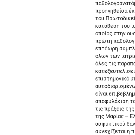
παθολογοανατόμ
προηγηθείσα έκ
του Πρωτοδικεί
κατάθεση του ι
οποίος στην ουσ
πρώτη παθολογο
επτάωρη συμπλη
όλων των ιατρι
όλες τις παραπ
κατεξευτελίσει
επιστημονικό υ
αυτοδιορισμένω
είναι επιβεβλη
αποφυλάκιση τα 
τις πράξεις τη
της Μαρίας – Ελ
ασφυκτικού θαν
συνεχίζεται η 