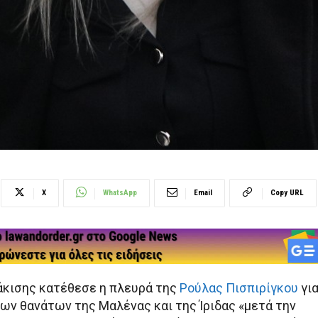
X
WhatsApp
Email
Copy URL
κισης κατέθεσε η πλευρά της
Ρούλας Πισπιρίγκου
γι
των θανάτων της Μαλένας και της Ίριδας «μετά την