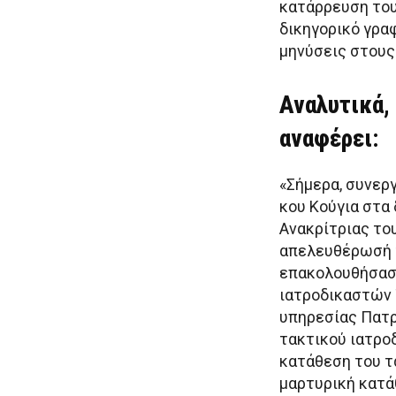
κατάρρευση του
δικηγορικό γρα
μηνύσεις στους
Αναλυτικά, 
αναφέρει:
«Σήμερα, συνερ
κου Κούγια στα
Ανακρίτριας το
απελευθέρωσή τ
επακολουθήσασε
ιατροδικαστών 
υπηρεσίας Πατρ
τακτικού ιατρο
κατάθεση του τ
μαρτυρική κατά