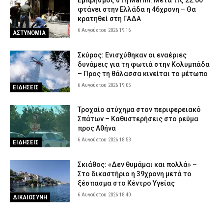
Εμπρησμός στη Marfin: Μετά τις 22:00
φτάνει στην Ελλάδα η 46χρονη – Θα
κρατηθεί στη ΓΑΔΑ
6 Αυγούστου 2026 19:16
ΑΣΤΥΝΟΜΙΑ
Σκύρος: Ενισχύθηκαν οι εναέριες
δυνάμεις για τη φωτιά στην Κολυμπάδα
– Προς τη θάλασσα κινείται το μέτωπο
6 Αυγούστου 2026 19:05
ΕΙΔΗΣΕΙΣ
Τροχαίο ατύχημα στον περιφερειακό
Σπάτων – Καθυστερήσεις στο ρεύμα
προς Αθήνα
6 Αυγούστου 2026 18:53
ΕΙΔΗΣΕΙΣ
Σκιάθος: «Δεν θυμάμαι και πολλά» –
Στο δικαστήριο η 39χρονη μετά το
ξέσπασμα στο Κέντρο Υγείας
6 Αυγούστου 2026 18:40
ΔΙΚΑΙΟΣΥΝΗ