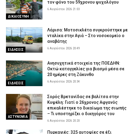
τον φόνο του 59χρονου ψυχολόγου
6 Αυγούστου 2026 21:03
ΔΙΚΑΙΟΣΥΝΗ
Λάρισα: Μοτοσικλέτα συγκρούστηκε με
νταλίκα στην Αγιά – Στο νοσοκομείο ο
αναβάτης
6 Αυγούστου 2026 20:49
ΕΙΔΗΣΕΙΣ
Ανησυχητικά στοιχεία της ΠΟΕΔΗΝ:
Οκτώ καταγγελίες για βιασμό μέσα σε
20 ημέρες στη Ζάκυνθο
6 Αυγούστου 2026 20:34
ΕΙΔΗΣΕΙΣ
Σορός Βρετανίδας σε βαλίτσα στην
Κυψέλη: Γιατί ο 26χρονος Αφγανός
επικαλέστηκε το δικαίωμα της σιωπής
– Τι υποστηρίζει ο δικηγόρος του
ΑΣΤΥΝΟΜΙΑ
6 Αυγούστου 2026 20:20
Πυρκαγιές: 325 αυτοψίες σε έξι