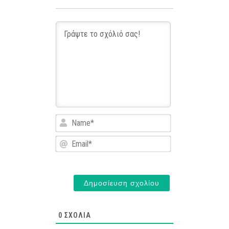
Name*
Email*
0
ΣΧΌΛΙΑ