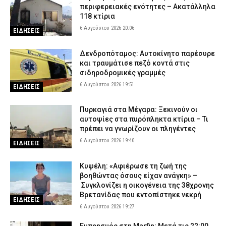
περιφερειακές ενότητες – Ακατάλληλα
118 κτίρια
6 Αυγούστου 2026 20:06
ΕΙΔΗΣΕΙΣ
Δενδροπόταμος: Αυτοκίνητο παρέσυρε
και τραυμάτισε πεζό κοντά στις
σιδηροδρομικές γραμμές
6 Αυγούστου 2026 19:51
ΕΙΔΗΣΕΙΣ
Πυρκαγιά στα Μέγαρα: Ξεκινούν οι
αυτοψίες στα πυρόπληκτα κτίρια – Τι
πρέπει να γνωρίζουν οι πληγέντες
6 Αυγούστου 2026 19:40
ΕΙΔΗΣΕΙΣ
Κυψέλη: «Αφιέρωσε τη ζωή της
βοηθώντας όσους είχαν ανάγκη» –
Συγκλονίζει η οικογένεια της 38χρονης
Βρετανίδας που εντοπίστηκε νεκρή
ΕΙΔΗΣΕΙΣ
6 Αυγούστου 2026 19:27