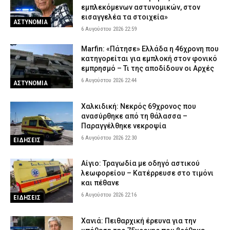
εμπλεκόμενων αστυνομικών, στον
εισαγγελέα τα στοιχεία»
ΑΣΤΥΝΟΜΙΑ
6 Αυγούστου 2026 22:59
Marfin: «Πάτησε» Ελλάδα η 46χρονη που
κατηγορείται για εμπλοκή στον φονικό
εμπρησμό – Τι της αποδίδουν οι Αρχές
6 Αυγούστου 2026 22:44
ΑΣΤΥΝΟΜΙΑ
Χαλκιδική: Νεκρός 69χρονος που
ανασύρθηκε από τη θάλασσα –
Παραγγέλθηκε νεκροψία
6 Αυγούστου 2026 22:30
ΕΙΔΗΣΕΙΣ
Αίγιο: Τραγωδία με οδηγό αστικού
λεωφορείου – Κατέρρευσε στο τιμόνι
και πέθανε
6 Αυγούστου 2026 22:16
ΕΙΔΗΣΕΙΣ
Χανιά: Πειθαρχική έρευνα για την