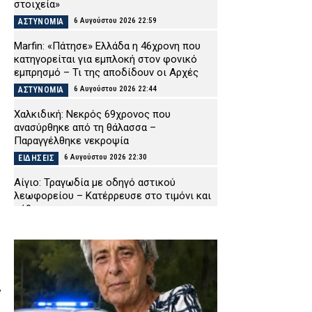
στοιχεία»
6 Αυγούστου 2026 22:59
ΑΣΤΥΝΟΜΙΑ
Marfin: «Πάτησε» Ελλάδα η 46χρονη που
κατηγορείται για εμπλοκή στον φονικό
εμπρησμό – Τι της αποδίδουν οι Αρχές
6 Αυγούστου 2026 22:44
ΑΣΤΥΝΟΜΙΑ
Χαλκιδική: Νεκρός 69χρονος που
ανασύρθηκε από τη θάλασσα –
Παραγγέλθηκε νεκροψία
6 Αυγούστου 2026 22:30
ΕΙΔΗΣΕΙΣ
Αίγιο: Τραγωδία με οδηγό αστικού
λεωφορείου – Κατέρρευσε στο τιμόνι και
πέθανε
6 Αυγούστου 2026 22:16
ΕΙΔΗΣΕΙΣ
Χανιά: Πειθαρχική έρευνα για την υπόθεση
της 75χρονης που βρέθηκε νεκρή μετά την
αποχώρησή της από το Αστυνομικό
Μέγαρο
ν
6 Αυγούστου 2026 22:01
ΑΣΤΥΝΟΜΙΑ