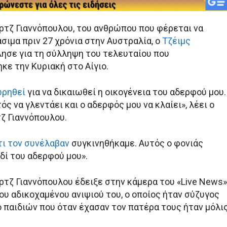
ορτζ Γιαννόπουλου, του ανθρώπου που φέρεται να
σιμα πριν 27 χρόνια στην Αυστραλία, ο
Τζέιμς
ίλησε για τη σύλληψη του τελευταίου που
κε την Κυριακή στο Αίγιο.
ωρηθεί
για να δικαιωθεί η οικογένεια του αδερφού μου.
ός να γλεντάει και ο αδερφός μου να κλαίει», λέει ο
ζ Γιαννόπουλου.
τι τον συνέλαβαν
συγκινηθήκαμε. Αυτός ο φονιάς
δί του αδερφού μου».
ρτζ Γιαννόπουλου έδειξε στην κάμερα του «Live News»
υ αδικοχαμένου ανιψιού του, ο οποίος ήταν σύζυγος
ο παιδιών που όταν έχασαν τον πατέρα τους ήταν μόλι