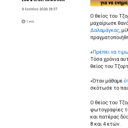
9 Ιουνίου 2026 18:37
Ο θείος του Τζ
1
min.
μαχαίρωσε θανά
Δαλαμάγκας
, μ
πραγματοποιήθη
«
Πρέπει να τιμ
Τόσα χρόνια αυτ
θείος του Τζορτ
«Όταν μάθαμε
ό
σκότωσε το παι
Ο θείος του Τζο
φωτογραφίες το
και πατέρας δύ
8 και 4 ετών.