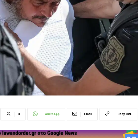
X
WhatsApp
Email
Copy URL