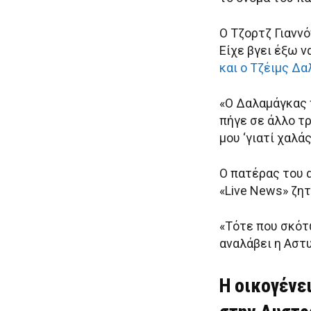
Ο Τζορτζ Γιανν
Είχε βγει έξω ν
και ο Τζέιμς Δ
«Ο Δαλαμάγκας 
πήγε σε άλλο τρ
μου ‘γιατί χαλάς
Ο πατέρας του 
«Live News» ζητ
«Τότε που σκότ
αναλάβει η Αστ
Η οικογένε