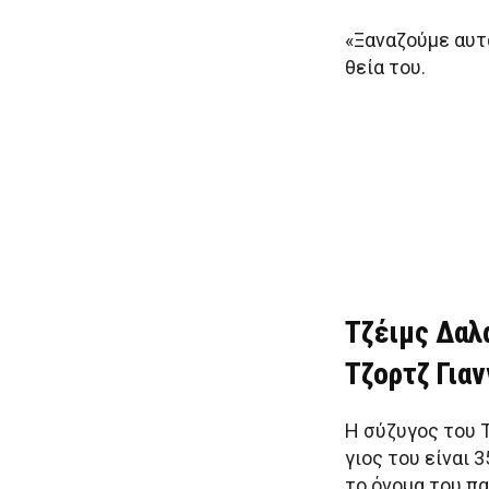
«Ξαναζούμε αυτά
θεία του.
Τζέιμς Δαλ
Τζορτζ Για
Η σύζυγος του 
γιος του είναι 3
το όνομα του πα