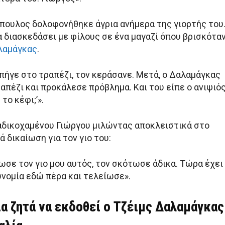
όπουλος δολοφονήθηκε άγρια ανήμερα της γιορτής του
α διασκεδάσει με φίλους σε ένα μαγαζί όπου βρισκότα
αλαμάγκας
.
πήγε στο τραπέζι, τον κεράσανε. Μετά, ο Δαλαμάγκας
απέζι και προκάλεσε πρόβλημα. Και του είπε ο ανιψιό
 το κέφι;’».
αδικοχαμένου Γιώργου μιλώντας αποκλειστικά στο
ά δικαίωση για τον γιο του:
ωσε τον γιο μου αυτός, τον σκότωσε άδικα. Τώρα έχει
υνομία εδώ πέρα και τελείωσε».
ια ζητά να εκδοθεί ο Τζέιμς Δαλαμάγκας