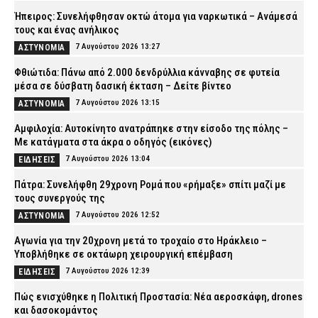
Ήπειρος: Συνελήφθησαν οκτώ άτομα για ναρκωτικά – Ανάμεσά
τους και ένας ανήλικος
7 Αυγούστου 2026 13:27
ΑΣΤΥΝΟΜΙΑ
Φθιώτιδα: Πάνω από 2.000 δενδρύλλια κάνναβης σε φυτεία
μέσα σε δύσβατη δασική έκταση – Δείτε βίντεο
7 Αυγούστου 2026 13:15
ΑΣΤΥΝΟΜΙΑ
Αμφιλοχία: Αυτοκίνητο ανατράπηκε στην είσοδο της πόλης –
Με κατάγματα στα άκρα ο οδηγός (εικόνες)
7 Αυγούστου 2026 13:04
ΕΙΔΗΣΕΙΣ
Πάτρα: Συνελήφθη 29χρονη Ρομά που «ρήμαξε» σπίτι μαζί με
τους συνεργούς της
7 Αυγούστου 2026 12:52
ΑΣΤΥΝΟΜΙΑ
Αγωνία για την 20χρονη μετά το τροχαίο στο Ηράκλειο –
Υποβλήθηκε σε οκτάωρη χειρουργική επέμβαση
7 Αυγούστου 2026 12:39
ΕΙΔΗΣΕΙΣ
Πώς ενισχύθηκε η Πολιτική Προστασία: Νέα αεροσκάφη, drones
και δασοκομάντος