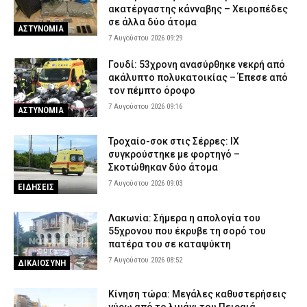
ακατέργαστης κάνναβης – Χειροπέδες
σε άλλα δύο άτομα
ΑΣΤΥΝΟΜΙΑ
7 Αυγούστου 2026 09:29
Γουδί: 53χρονη ανασύρθηκε νεκρή από
ακάλυπτο πολυκατοικίας – Έπεσε από
τον πέμπτο όροφο
7 Αυγούστου 2026 09:16
ΑΣΤΥΝΟΜΙΑ
Τροχαίο-σοκ στις Σέρρες: ΙΧ
συγκρούστηκε με φορτηγό –
Σκοτώθηκαν δύο άτομα
7 Αυγούστου 2026 09:03
ΕΙΔΗΣΕΙΣ
Λακωνία: Σήμερα η απολογία του
55χρονου που έκρυβε τη σορό του
πατέρα του σε καταψύκτη
7 Αυγούστου 2026 08:52
ΔΙΚΑΙΟΣΥΝΗ
Κίνηση τώρα: Μεγάλες καθυστερήσεις