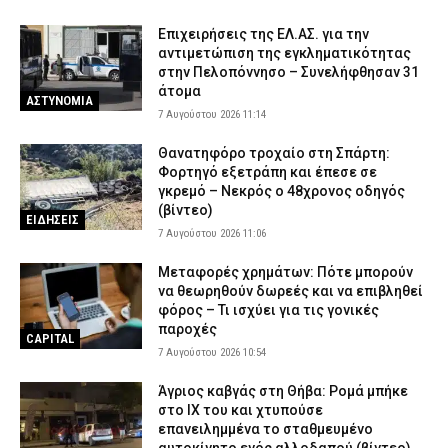
Επιχειρήσεις της ΕΛ.ΑΣ. για την
αντιμετώπιση της εγκληματικότητας
στην Πελοπόννησο – Συνελήφθησαν 31
άτομα
ΑΣΤΥΝΟΜΙΑ
7 Αυγούστου 2026 11:14
Θανατηφόρο τροχαίο στη Σπάρτη:
Φορτηγό εξετράπη και έπεσε σε
γκρεμό – Νεκρός ο 48χρονος οδηγός
(βίντεο)
ΕΙΔΗΣΕΙΣ
7 Αυγούστου 2026 11:06
Μεταφορές χρημάτων: Πότε μπορούν
να θεωρηθούν δωρεές και να επιβληθεί
φόρος – Τι ισχύει για τις γονικές
παροχές
CAPITAL
7 Αυγούστου 2026 10:54
Άγριος καβγάς στη Θήβα: Ρομά μπήκε
στο ΙΧ του και χτυπούσε
επανειλημμένα το σταθμευμένο