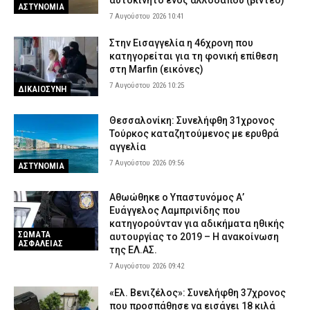
αυτοκίνητο ενός αλλοδαπού (βίντεο)
ΑΣΤΥΝΟΜΙΑ
7 Αυγούστου 2026 10:41
Στην Εισαγγελία η 46χρονη που
κατηγορείται για τη φονική επίθεση
στη Marfin (εικόνες)
7 Αυγούστου 2026 10:25
ΔΙΚΑΙΟΣΥΝΗ
Θεσσαλονίκη: Συνελήφθη 31χρονος
Τούρκος καταζητούμενος με ερυθρά
αγγελία
7 Αυγούστου 2026 09:56
ΑΣΤΥΝΟΜΙΑ
Αθωώθηκε ο Υπαστυνόμος Α’
Ευάγγελος Λαμπρινίδης που
κατηγορούνταν για αδικήματα ηθικής
ΣΩΜΑΤΑ
αυτουργίας το 2019 – Η ανακοίνωση
ΑΣΦΑΛΕΙΑΣ
της ΕΛ.ΑΣ.
7 Αυγούστου 2026 09:42
«Ελ. Βενιζέλος»: Συνελήφθη 37χρονος
που προσπάθησε να εισάγει 18 κιλά