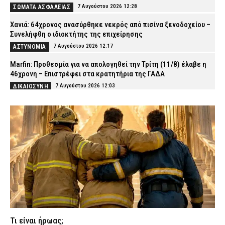
7 Αυγούστου 2026 12:28
ΣΩΜΑΤΑ ΑΣΦΑΛΕΙΑΣ
Χανιά: 64χρονος ανασύρθηκε νεκρός από πισίνα ξενοδοχείου –
Συνελήφθη ο ιδιοκτήτης της επιχείρησης
7 Αυγούστου 2026 12:17
ΑΣΤΥΝΟΜΙΑ
Marfin: Προθεσμία για να απολογηθεί την Τρίτη (11/8) έλαβε η
46χρονη – Επιστρέφει στα κρατητήρια της ΓΑΔΑ
7 Αυγούστου 2026 12:03
ΔΙΚΑΙΟΣΥΝΗ
Οικογενειακή τραγωδία στις Σέρρες: Σκοτώθηκαν μητέρα και
γιος – Βίντεο-σοκ από τη στιγμή της σύγκρουσης του ΙΧ με
φορτηγό
7 Αυγούστου 2026 11:54
ΑΣΤΥΝΟΜΙΑ
Συνελήφθη στη Γερμανία 31χρονος για δολοφονίες μελών της
Greek Mafia – Κατηγορείται και για την εκτέλεση του Ζαμπούνη
7 Αυγούστου 2026 11:40
ΑΣΤΥΝΟΜΙΑ
Σπιτάκια ανακύκλωσης: Η πολιτική παρωδία ΝΔ και ΠΑΣΟΚ που
έγινε… τσίρκο
7 Αυγούστου 2026 11:29
ΠΟΛΙΤΙΚΗ
Τι είναι ήρωας;