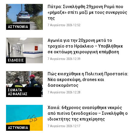
στην Αττική – Αναλυτικά ώρες και οδοί
Πάτρα: Συνελήφθη 29χρονη Ρομά που
7 Αυγούστου 2026 04:00
«ρήμαξε» σπίτι μαζί με τους συνεργούς
ΕΙΔΗΣΕΙΣ
της
Χανιά: Νεκρός 81χρονος που ανασύρθηκε χωρίς τις αισθήσεις
7 Αυγούστου 2026 12:52
ΑΣΤΥΝΟΜΙΑ
του από παραλία
6 Αυγούστου 2026 23:42
ΕΙΔΗΣΕΙΣ
Αγωνία για την 20χρονη μετά το
τροχαίο στο Ηράκλειο – Υποβλήθηκε
σε οκτάωρη χειρουργική επέμβαση
7 Αυγούστου 2026 12:39
ΕΙΔΗΣΕΙΣ
Πώς ενισχύθηκε η Πολιτική Προστασία:
Νέα αεροσκάφη, drones και
δασοκομάντος
ΣΩΜΑΤΑ
7 Αυγούστου 2026 12:28
ΑΣΦΑΛΕΙΑΣ
Χανιά: 64χρονος ανασύρθηκε νεκρός
από πισίνα ξενοδοχείου – Συνελήφθη ο
ιδιοκτήτης της επιχείρησης
7 Αυγούστου 2026 12:17
ΑΣΤΥΝΟΜΙΑ