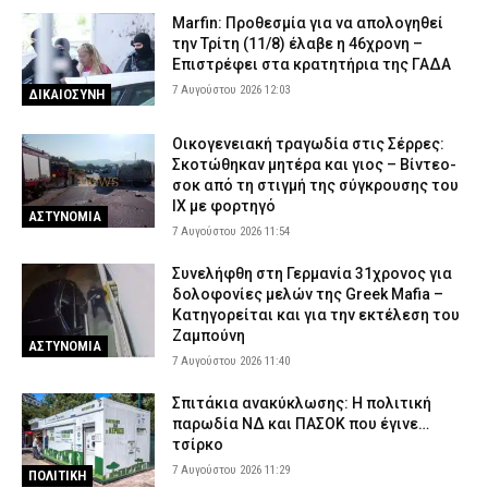
Marfin: Προθεσμία για να απολογηθεί
την Τρίτη (11/8) έλαβε η 46χρονη –
Επιστρέφει στα κρατητήρια της ΓΑΔΑ
7 Αυγούστου 2026 12:03
ΔΙΚΑΙΟΣΥΝΗ
Οικογενειακή τραγωδία στις Σέρρες:
Σκοτώθηκαν μητέρα και γιος – Βίντεο-
σοκ από τη στιγμή της σύγκρουσης του
ΙΧ με φορτηγό
ΑΣΤΥΝΟΜΙΑ
7 Αυγούστου 2026 11:54
Συνελήφθη στη Γερμανία 31χρονος για
δολοφονίες μελών της Greek Mafia –
Κατηγορείται και για την εκτέλεση του
Ζαμπούνη
ΑΣΤΥΝΟΜΙΑ
7 Αυγούστου 2026 11:40
Σπιτάκια ανακύκλωσης: Η πολιτική
παρωδία ΝΔ και ΠΑΣΟΚ που έγινε…
τσίρκο
7 Αυγούστου 2026 11:29
ΠΟΛΙΤΙΚΗ